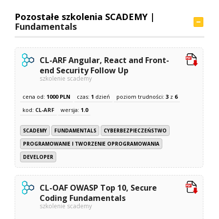
Pozostałe szkolenia SCADEMY |
Fundamentals
CL-ARF Angular, React and Front-
end Security Follow Up
szkolenie scademy
cena od:
1000 PLN
czas:
1
dzień
poziom trudności:
3
z
6
kod:
CL-ARF
wersja:
1.0
SCADEMY
FUNDAMENTALS
CYBERBEZPIECZEŃSTWO
PROGRAMOWANIE I TWORZENIE OPROGRAMOWANIA
DEVELOPER
CL-OAF OWASP Top 10, Secure
Coding Fundamentals
szkolenie scademy