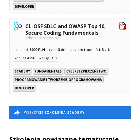
DEVELOPER
CL-OSF SDLC and OWASP Top 10,
Secure Coding Fundamentals
szkolenie scademy
cena od:
3000 PLN
czas:
3
dni
poziom trudności:
3
z
6
kod:
CL-OSF
wersja:
1.0
SCADEMY
FUNDAMENTALS
CYBERBEZPIECZEŃSTWO
PROGRAMOWANIE I TWORZENIE OPROGRAMOWANIA
DEVELOPER
WSZYSTKIE
SZKOLENIA SCADEMY
Szkolenia powiązane tematycznie