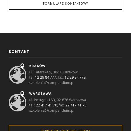
FORMULARZ KONTAKTOWY
KONTAKT
KRAKÓW
ul. Tatarska 5, 30-103 Kraków
tel:
12 29 84 777
, fax:
12 29 84 778
szkolenia@compendium.pl
WARSZAWA
ul. Postępu 18B, 02-676 Warszawa
tel.:
22 417 41 70
, fax:
22 417 41 75
szkolenia@compendium.pl
ZAPISZ SIĘ DO NEWSLETTERA