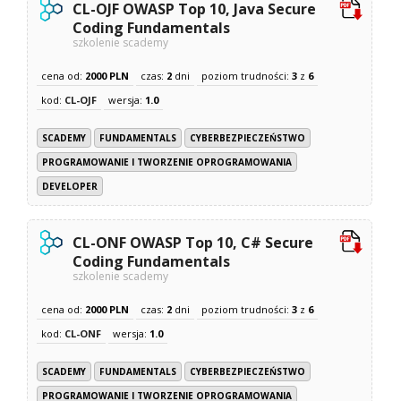
CL-OJF OWASP Top 10, Java Secure
Coding Fundamentals
szkolenie scademy
cena od:
2000 PLN
czas:
2
dni
poziom trudności:
3
z
6
kod:
CL-OJF
wersja:
1.0
SCADEMY
FUNDAMENTALS
CYBERBEZPIECZEŃSTWO
PROGRAMOWANIE I TWORZENIE OPROGRAMOWANIA
DEVELOPER
CL-ONF OWASP Top 10, C# Secure
Coding Fundamentals
szkolenie scademy
cena od:
2000 PLN
czas:
2
dni
poziom trudności:
3
z
6
kod:
CL-ONF
wersja:
1.0
SCADEMY
FUNDAMENTALS
CYBERBEZPIECZEŃSTWO
PROGRAMOWANIE I TWORZENIE OPROGRAMOWANIA