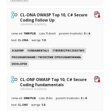
CL-ONA OWASP Top 10, C# Secure
Coding Follow Up
szkolenie scademy
cena od:
1000 PLN
czas:
1
dzień
poziom trudności:
3
z
6
kod:
CL-ONA
wersja:
1.0
SCADEMY
FUNDAMENTALS
CYBERBEZPIECZEŃSTWO
PROGRAMOWANIE I TWORZENIE OPROGRAMOWANIA
DEVELOPER
CL-ONF OWASP Top 10, C# Secure
Coding Fundamentals
szkolenie scademy
cena od:
2000 PLN
czas:
2
dni
poziom trudności:
3
z
6
kod:
CL-ONF
wersja:
1.0