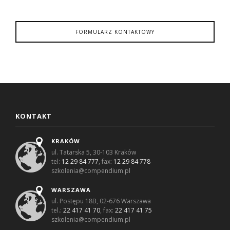
FORMULARZ KONTAKTOWY
KONTAKT
KRAKÓW
ul. Tatarska 5, 30-103 Kraków
tel:
12 29 84 777
, fax:
12 29 84 778
szkolenia@compendium.pl
WARSZAWA
ul. Postępu 18B, 02-676 Warszawa
tel.:
22 417 41 70
, fax:
22 417 41 75
szkolenia@compendium.pl