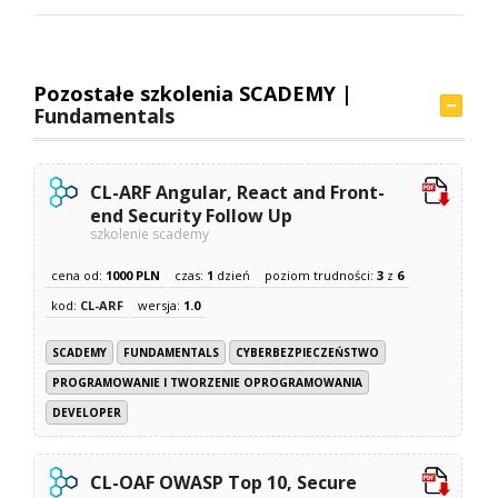
Pozostałe szkolenia SCADEMY |
Fundamentals
CL-ARF Angular, React and Front-
end Security Follow Up
szkolenie scademy
cena od:
1000 PLN
czas:
1
dzień
poziom trudności:
3
z
6
kod:
CL-ARF
wersja:
1.0
SCADEMY
FUNDAMENTALS
CYBERBEZPIECZEŃSTWO
PROGRAMOWANIE I TWORZENIE OPROGRAMOWANIA
DEVELOPER
CL-OAF OWASP Top 10, Secure