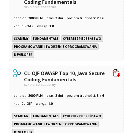
Coding Fundamentals
szkolenie scademy
cena od:
2000 PLN
czas:
2
dni
poziom trudności:
2
z
6
kod:
CL-OAF
wersja:
1.0
SCADEMY
FUNDAMENTALS
CYBERBEZPIECZEŃSTWO
PROGRAMOWANIE I TWORZENIE OPROGRAMOWANIA
DEVELOPER
CL-OJF OWASP Top 10, Java Secure
Coding Fundamentals
szkolenie scademy
cena od:
2000 PLN
czas:
2
dni
poziom trudności:
3
z
6
kod:
CL-OJF
wersja:
1.0
SCADEMY
FUNDAMENTALS
CYBERBEZPIECZEŃSTWO
PROGRAMOWANIE I TWORZENIE OPROGRAMOWANIA
DEVELOPER