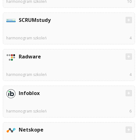
harmonogram szkoleń
10
SCRUMstudy
harmonogram szkoleń
4
Radware
harmonogram szkoleń
4
Infoblox
harmonogram szkoleń
6
Netskope