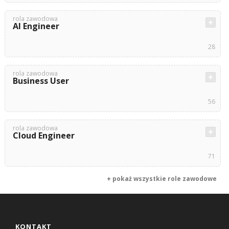
rola zawodowa
AI Engineer
28
rola zawodowa
Business User
56
rola zawodowa
Cloud Engineer
71
+ pokaż wszystkie role zawodowe
KONTAKT