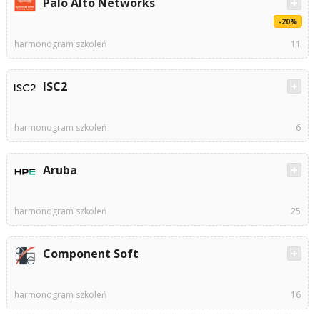
Palo Alto Networks
-20%
harmonogram szkoleń
11
ISC2
harmonogram szkoleń
6
Aruba
harmonogram szkoleń
25
Component Soft
harmonogram szkoleń
16