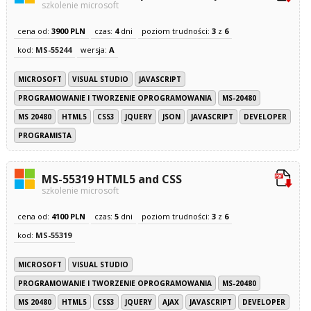
szkolenie microsoft
cena od:
3900 PLN
czas:
4
dni
poziom trudności:
3
z
6
kod:
MS-55244
wersja:
A
MICROSOFT
VISUAL STUDIO
JAVASCRIPT
PROGRAMOWANIE I TWORZENIE OPROGRAMOWANIA
MS-20480
MS 20480
HTML5
CSS3
JQUERY
JSON
JAVASCRIPT
DEVELOPER
PROGRAMISTA
MS-55319 HTML5 and CSS
szkolenie microsoft
cena od:
4100 PLN
czas:
5
dni
poziom trudności:
3
z
6
kod:
MS-55319
MICROSOFT
VISUAL STUDIO
PROGRAMOWANIE I TWORZENIE OPROGRAMOWANIA
MS-20480
MS 20480
HTML5
CSS3
JQUERY
AJAX
JAVASCRIPT
DEVELOPER