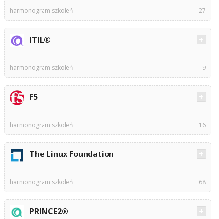
harmonogram szkoleń
27
ITIL®
harmonogram szkoleń
9
F5
harmonogram szkoleń
16
The Linux Foundation
harmonogram szkoleń
68
PRINCE2®