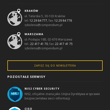
KRAKÓW
ul. Tatarska 5, 30-103 Kraków
tel:
12 29 84 777
, fax:
12 29 84 778
szkolenia@compendium.pl
WARSZAWA
ul. Postępu 18B, 02-676 Warszawa
tel.:
22 417 41 70
, fax:
22 417 41 75
szkolenia@compendium.pl
ZAPISZ SIĘ DO NEWSLETTERA
POZOSTAŁE SERWISY
NIS2 CYBER SECURITY
NIS2, oficjalnie znana jako Unijna Dyrektywa w sprawie
bezpieczeństwa sieci i informacji
CISO