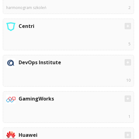
harmonogram szkoleń
2
Centri
5
DevOps Institute
10
GamingWorks
1
Huawei