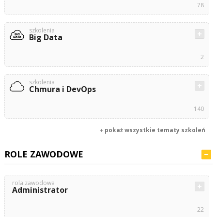
78
szkolenia
Big Data
2
szkolenia
Chmura i DevOps
140
+ pokaż wszystkie tematy szkoleń
ROLE ZAWODOWE
rola zawodowa
Administrator
22