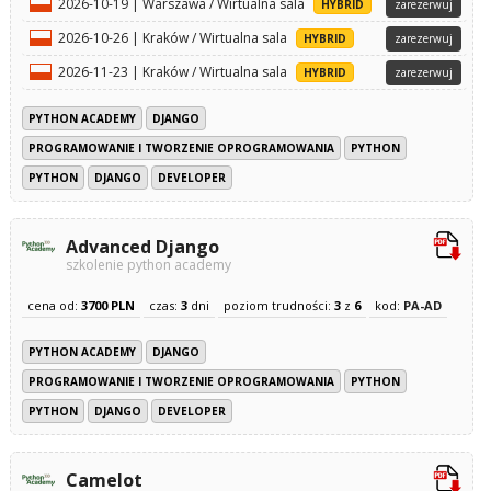
2026-10-19 | Warszawa / Wirtualna sala
HYBRID
zarezerwuj
2026-10-26 | Kraków / Wirtualna sala
HYBRID
zarezerwuj
2026-11-23 | Kraków / Wirtualna sala
HYBRID
zarezerwuj
PYTHON ACADEMY
DJANGO
PROGRAMOWANIE I TWORZENIE OPROGRAMOWANIA
PYTHON
PYTHON
DJANGO
DEVELOPER
Advanced Django
szkolenie python academy
cena od:
3700 PLN
czas:
3
dni
poziom trudności:
3
z
6
kod:
PA-AD
PYTHON ACADEMY
DJANGO
PROGRAMOWANIE I TWORZENIE OPROGRAMOWANIA
PYTHON
PYTHON
DJANGO
DEVELOPER
Camelot