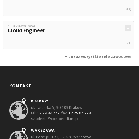
56
rola zawodowa
Cloud Engineer
71
+ pokaż wszystkie role zawodowe
KONTAKT
KRAKÓW
ul. Tatarska 5, 30-103 Kraków
tel:
12 29 84 777
, fax:
12 29 84 778
szkolenia@compendium.pl
WARSZAWA
ul. Postępu 18B, 02-676 Warszawa