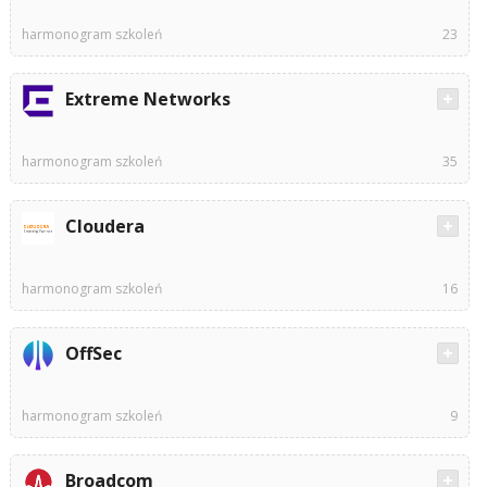
harmonogram szkoleń
23
Extreme Networks
harmonogram szkoleń
35
Cloudera
harmonogram szkoleń
16
OffSec
harmonogram szkoleń
9
Broadcom