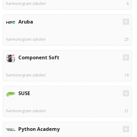
harmonogram szkoleń
6
Aruba
harmonogram szkoleń
25
Component Soft
harmonogram szkoleń
16
SUSE
harmonogram szkoleń
21
Python Academy