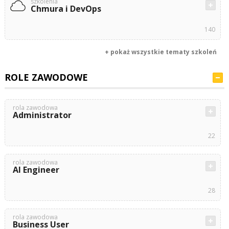
szkolenia
Chmura i DevOps
140
+ pokaż wszystkie tematy szkoleń
ROLE ZAWODOWE
rola zawodowa
Administrator
22
rola zawodowa
AI Engineer
28
rola zawodowa
Business User