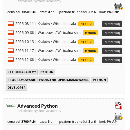
szkolenie python academy
cena od:
4150 PLN
czas:
4
dni
poziom trudności:
3
z
6
kod:
PA-PNP
2026-08-11 | Kraków / Wirtualna sala
HYBRID
zarezerwuj
2026-09-08 | Warszawa / Wirtualna sala
HYBRID
zarezerwuj
2026-10-13 | Kraków / Wirtualna sala
HYBRID
zarezerwuj
2026-11-17 | Warszawa / Wirtualna sala
HYBRID
zarezerwuj
2026-12-08 | Kraków / Wirtualna sala
HYBRID
zarezerwuj
PYTHON ACADEMY
PYTHON
PROGRAMOWANIE I TWORZENIE OPROGRAMOWANIA
PYTHON
DEVELOPER
Advanced Python
szkolenie python academy
cena od:
3700 PLN
czas:
3
dni
poziom trudności:
3
z
6
kod:
PA-AP