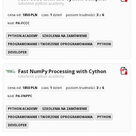
szkolenie python academy
cena od:
1850 PLN
czas:
1
dzień
poziom trudności:
3
z
6
kod:
PA-FCCC
PYTHON ACADEMY
SZKOLENIA NA ZAMÓWIENIE
PROGRAMOWANIE I TWORZENIE OPROGRAMOWANIA
PYTHON
DEVELOPER
Fast NumPy Processing with Cython
szkolenie python academy
cena od:
1850 PLN
czas:
1
dzień
poziom trudności:
3
z
6
kod:
PA-FNPPC
PYTHON ACADEMY
SZKOLENIA NA ZAMÓWIENIE
PROGRAMOWANIE I TWORZENIE OPROGRAMOWANIA
PYTHON
DEVELOPER