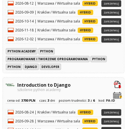
2026-08-12 | Warszawa / Wirtualna sala
HYBRID
zarezerwuj
2026-09-09 | Kraków / Wirtualna sala
HYBRID
zarezerwuj
2026-10-14 | Warszawa / Wirtualna sala
HYBRID
zarezerwuj
2026-11-18 | Kraków / Wirtualna sala
HYBRID
zarezerwuj
2026-12-02 | Warszawa / Wirtualna sala
HYBRID
zarezerwuj
PYTHON ACADEMY
PYTHON
PROGRAMOWANIE I TWORZENIE OPROGRAMOWANIA
PYTHON
PYTHON
DJANGO
DEVELOPER
Introduction to Django
szkolenie python academy
cena od:
3700 PLN
czas:
3
dni
poziom trudności:
3
z
6
kod:
PA-ID
2026-08-24 | Kraków / Wirtualna sala
HYBRID
zarezerwuj
2026-09-28 | Warszawa / Wirtualna sala
HYBRID
zarezerwuj