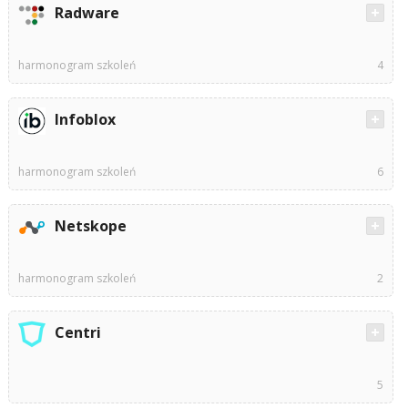
Radware
harmonogram szkoleń
4
Infoblox
harmonogram szkoleń
6
Netskope
harmonogram szkoleń
2
Centri
5