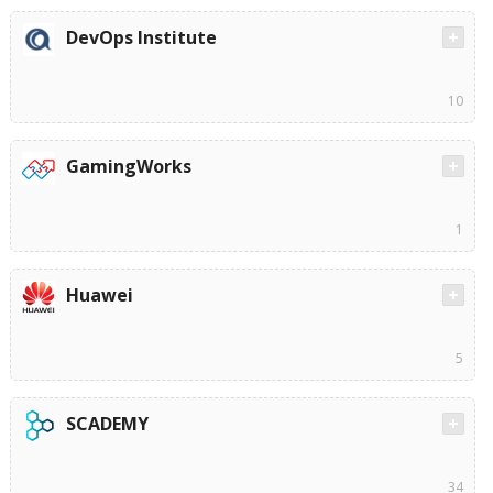
DevOps Institute
10
GamingWorks
1
Huawei
5
SCADEMY
34