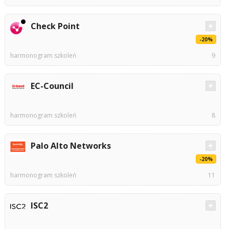
Check Point
-20%
harmonogram szkoleń
9
EC-Council
harmonogram szkoleń
8
Palo Alto Networks
-20%
harmonogram szkoleń
11
ISC2