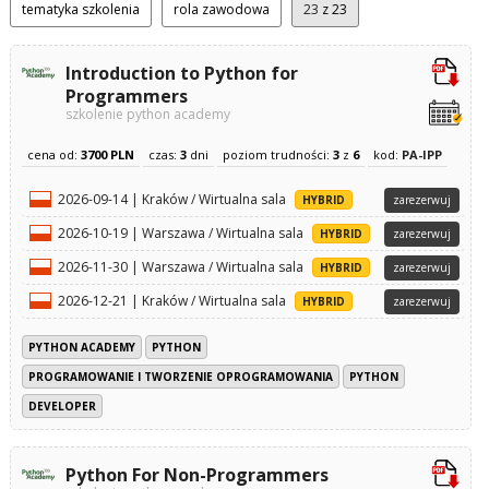
tematyka szkolenia
rola zawodowa
23
z 23
Introduction to Python for
Programmers
szkolenie python academy
cena od:
3700 PLN
czas:
3
dni
poziom trudności:
3
z
6
kod:
PA-IPP
2026-09-14 | Kraków / Wirtualna sala
HYBRID
zarezerwuj
2026-10-19 | Warszawa / Wirtualna sala
HYBRID
zarezerwuj
2026-11-30 | Warszawa / Wirtualna sala
HYBRID
zarezerwuj
2026-12-21 | Kraków / Wirtualna sala
HYBRID
zarezerwuj
PYTHON ACADEMY
PYTHON
PROGRAMOWANIE I TWORZENIE OPROGRAMOWANIA
PYTHON
DEVELOPER
Python For Non-Programmers