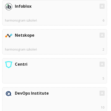
Infoblox
harmonogram szkoleń
6
Netskope
harmonogram szkoleń
2
Centri
5
DevOps Institute
10