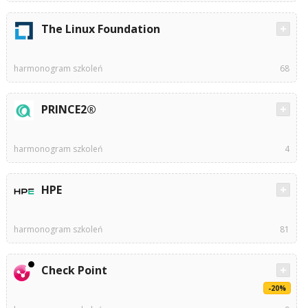
The Linux Foundation
harmonogram szkoleń
68
PRINCE2®
harmonogram szkoleń
4
HPE
harmonogram szkoleń
81
Check Point
-20%