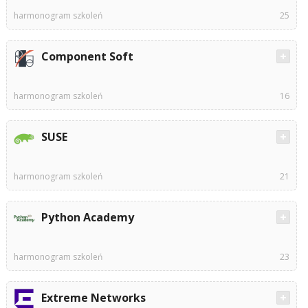
harmonogram szkoleń
25
Component Soft
harmonogram szkoleń
16
SUSE
harmonogram szkoleń
21
Python Academy
harmonogram szkoleń
23
Extreme Networks