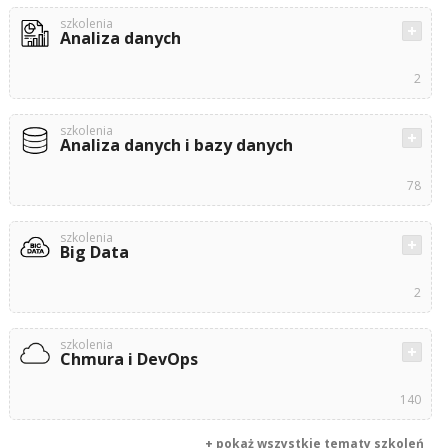
szkolenia
Analiza danych
2
szkolenia
Analiza danych i bazy danych
78
szkolenia
Big Data
2
szkolenia
Chmura i DevOps
140
+ pokaż wszystkie tematy szkoleń