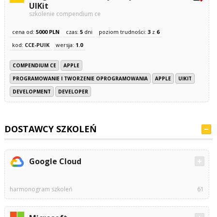
UIKit
szkolenie compendium ce
cena od:
5000 PLN
czas:
5
dni
poziom trudności:
3
z
6
kod:
CCE-PUIK
wersja:
1.0
COMPENDIUM CE
APPLE
PROGRAMOWANIE I TWORZENIE OPROGRAMOWANIA
APPLE
UIKIT
DEVELOPMENT
DEVELOPER
DOSTAWCY SZKOLEŃ
Google Cloud
harmonogram szkoleń
61