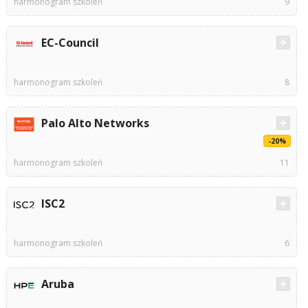
harmonogram szkoleń
9
EC-Council
harmonogram szkoleń
8
Palo Alto Networks
-20%
harmonogram szkoleń
11
ISC2
harmonogram szkoleń
6
Aruba