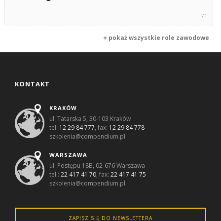
71
+ pokaż wszystkie role zawodowe
KONTAKT
KRAKÓW
ul. Tatarska 5, 30-103 Kraków
tel:
12 29 84 777
, fax:
12 29 84 778
szkolenia@compendium.pl
WARSZAWA
ul. Postępu 18B, 02-676 Warszawa
tel.:
22 417 41 70
, fax:
22 417 41 75
szkolenia@compendium.pl
ZAPISZ SIĘ DO NEWSLETTERA