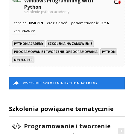
Windows Programming with
Python
szkolenie python academy
cena od:
1850 PLN
czas:
1
dzień
poziom trudności:
3
z
6
kod:
PA-WPP
PYTHON ACADEMY
SZKOLENIA NA ZAMÓWIENIE
PROGRAMOWANIE I TWORZENIE OPROGRAMOWANIA
PYTHON
DEVELOPER
WSZYSTKIE
SZKOLENIA PYTHON ACADEMY
Szkolenia powiązane tematycznie
Programowanie i tworzenie