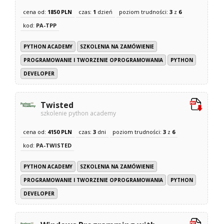
cena od:
1850 PLN
czas:
1
dzień
poziom trudności:
3
z
6
kod:
PA-TPP
PYTHON ACADEMY
SZKOLENIA NA ZAMÓWIENIE
PROGRAMOWANIE I TWORZENIE OPROGRAMOWANIA
PYTHON
DEVELOPER
Twisted
szkolenie python academy
cena od:
4150 PLN
czas:
3
dni
poziom trudności:
3
z
6
kod:
PA-TWISTED
PYTHON ACADEMY
SZKOLENIA NA ZAMÓWIENIE
PROGRAMOWANIE I TWORZENIE OPROGRAMOWANIA
PYTHON
DEVELOPER