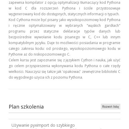
zapewnia kompilator z opcją optymalizacji tłumaczący kod Pythona
w kod C dla rozszerzeń Pythona i ściśle przystosowuje
wygenerowany kod do dostępnych, statycznych informacji o typach.
Kod Cythona może być pisany jako wysokopoziomowy kod Pythona
i ręcznie optymalizowany w wybranych "wąskich gardłach"
programu przez statyczne deklaracje typów danych lub
bezpośrednie wywołanie kodu pisanego w C, C++ lub innym
kompatybilnym języku. Daje to możliwości posiadania w programie
całego zakresu kodu: od prostego, wysokopoziomowego kodu w
Pythonie aż do niskopoziomowego C.
Celem kursu jest zapoznanie się z językiem Cython i nauka, jak użyć
go celem przyspieszenia wykonywania kodu Pythona o całe rzędy
wielkości. Nauczysz się także jak 'opakować' zewnętrzne biblioteki C
do wygodnego użycia ich z poziomu Pythona.
Plan szkolenia
Rozwiń listę
Używanie pyximport do szybkiego