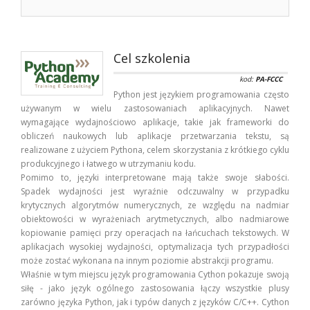
Cel szkolenia
kod:
PA-FCCC
Python jest językiem programowania często
używanym w wielu zastosowaniach aplikacyjnych. Nawet
wymagające wydajnościowo aplikacje, takie jak frameworki do
obliczeń naukowych lub aplikacje przetwarzania tekstu, są
realizowane z użyciem Pythona, celem skorzystania z krótkiego cyklu
produkcyjnego i łatwego w utrzymaniu kodu.
Pomimo to, języki interpretowane mają także swoje słabości.
Spadek wydajności jest wyraźnie odczuwalny w przypadku
krytycznych algorytmów numerycznych, ze względu na nadmiar
obiektowości w wyrażeniach arytmetycznych, albo nadmiarowe
kopiowanie pamięci przy operacjach na łańcuchach tekstowych. W
aplikacjach wysokiej wydajności, optymalizacja tych przypadłości
może zostać wykonana na innym poziomie abstrakcji programu.
Właśnie w tym miejscu język programowania Cython pokazuje swoją
siłę - jako język ogólnego zastosowania łączy wszystkie plusy
zarówno języka Python, jak i typów danych z języków C/C++. Cython