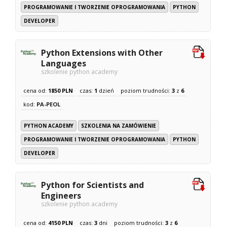
PROGRAMOWANIE I TWORZENIE OPROGRAMOWANIA
PYTHON
DEVELOPER
Python Extensions with Other
Languages
szkolenie python academy
cena od:
1850 PLN
czas:
1
dzień
poziom trudności:
3
z
6
kod:
PA-PEOL
PYTHON ACADEMY
SZKOLENIA NA ZAMÓWIENIE
PROGRAMOWANIE I TWORZENIE OPROGRAMOWANIA
PYTHON
DEVELOPER
Python for Scientists and
Engineers
szkolenie python academy
cena od:
4150 PLN
czas:
3
dni
poziom trudności:
3
z
6