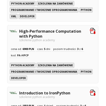
PYTHON ACADEMY
SZKOLENIA NA ZAMÓWIENIE
PROGRAMOWANIE I TWORZENIE OPROGRAMOWANIA
PYTHON
XML
DEVELOPER
High-Performance Computation
with Python
szkolenie python academy
cena od:
6900 PLN
czas:
5
dni
poziom trudności:
3
z
6
kod:
PA-HPCP
PYTHON ACADEMY
SZKOLENIA NA ZAMÓWIENIE
PROGRAMOWANIE I TWORZENIE OPROGRAMOWANIA
PYTHON
DEVELOPER
Introduction to IronPython
szkolenie python academy
cena od:
1850 PLN
czas:
1
dzień
poziom trudności:
3
z
6