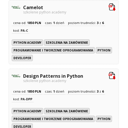
Camelot
szkolenie python academy
cena od:
1850 PLN
czas:
1
dzień
poziom trudności:
3
z
6
kod:
PA-C
PYTHON ACADEMY
SZKOLENIA NA ZAMÓWIENIE
PROGRAMOWANIE I TWORZENIE OPROGRAMOWANIA
PYTHON
DEVELOPER
Design Patterns in Python
szkolenie python academy
cena od:
1850 PLN
czas:
1
dzień
poziom trudności:
3
z
6
kod:
PA-DPP
PYTHON ACADEMY
SZKOLENIA NA ZAMÓWIENIE
PROGRAMOWANIE I TWORZENIE OPROGRAMOWANIA
PYTHON
DEVELOPER