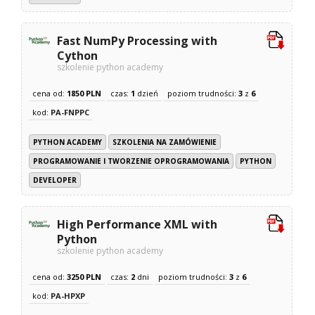
Fast NumPy Processing with
Cython
szkolenie python academy
cena od:
1850 PLN
czas:
1
dzień
poziom trudności:
3
z
6
kod:
PA-FNPPC
PYTHON ACADEMY
SZKOLENIA NA ZAMÓWIENIE
PROGRAMOWANIE I TWORZENIE OPROGRAMOWANIA
PYTHON
DEVELOPER
High Performance XML with
Python
szkolenie python academy
cena od:
3250 PLN
czas:
2
dni
poziom trudności:
3
z
6
kod:
PA-HPXP