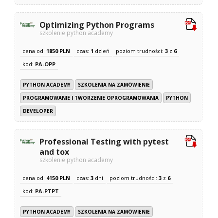
Optimizing Python Programs
szkolenie python academy
cena od:
1850 PLN
czas:
1
dzień
poziom trudności:
3
z
6
kod:
PA-OPP
PYTHON ACADEMY
SZKOLENIA NA ZAMÓWIENIE
PROGRAMOWANIE I TWORZENIE OPROGRAMOWANIA
PYTHON
DEVELOPER
Professional Testing with pytest
and tox
szkolenie python academy
cena od:
4150 PLN
czas:
3
dni
poziom trudności:
3
z
6
kod:
PA-PTPT
PYTHON ACADEMY
SZKOLENIA NA ZAMÓWIENIE