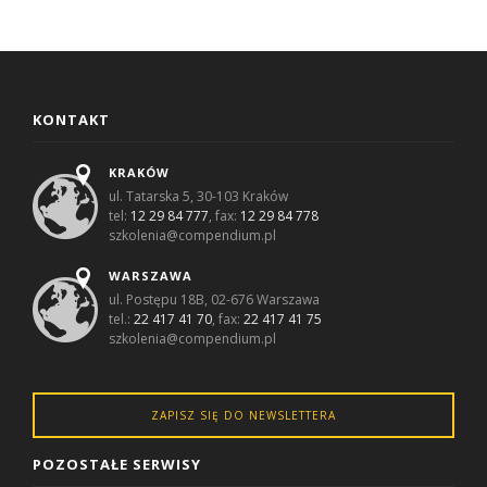
KONTAKT
KRAKÓW
ul. Tatarska 5, 30-103 Kraków
tel:
12 29 84 777
, fax:
12 29 84 778
szkolenia@compendium.pl
WARSZAWA
ul. Postępu 18B, 02-676 Warszawa
tel.:
22 417 41 70
, fax:
22 417 41 75
szkolenia@compendium.pl
ZAPISZ SIĘ DO NEWSLETTERA
POZOSTAŁE SERWISY