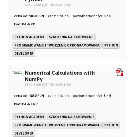
szkolenie python academy
cena od:
1850 PLN
czas:
1
dzień
poziom trudności:
3
z
6
kod:
PA-NPP
PYTHON ACADEMY
SZKOLENIA NA ZAMÓWIENIE
PROGRAMOWANIE I TWORZENIE OPROGRAMOWANIA
PYTHON
DEVELOPER
Numerical Calculations with
NumPy
szkolenie python academy
cena od:
1850 PLN
czas:
1
dzień
poziom trudności:
3
z
6
kod:
PA-NCNP
PYTHON ACADEMY
SZKOLENIA NA ZAMÓWIENIE
PROGRAMOWANIE I TWORZENIE OPROGRAMOWANIA
PYTHON
DEVELOPER