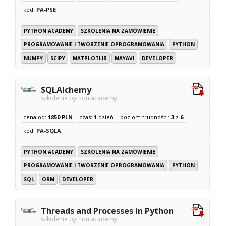
kod:
PA-PSE
PYTHON ACADEMY
SZKOLENIA NA ZAMÓWIENIE
PROGRAMOWANIE I TWORZENIE OPROGRAMOWANIA
PYTHON
NUMPY
SCIPY
MATPLOTLIB
MAYAVI
DEVELOPER
SQLAlchemy
szkolenie python academy
cena od:
1850 PLN
czas:
1
dzień
poziom trudności:
3
z
6
kod:
PA-SQLA
PYTHON ACADEMY
SZKOLENIA NA ZAMÓWIENIE
PROGRAMOWANIE I TWORZENIE OPROGRAMOWANIA
PYTHON
SQL
ORM
DEVELOPER
Threads and Processes in Python
szkolenie python academy