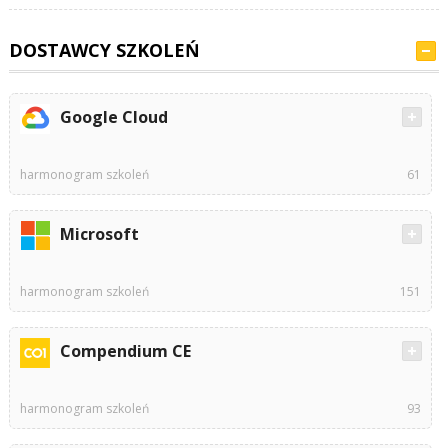
DOSTAWCY SZKOLEŃ
Google Cloud
harmonogram szkoleń
61
Microsoft
harmonogram szkoleń
151
Compendium CE
harmonogram szkoleń
93