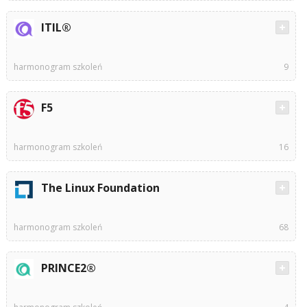
ITIL®
harmonogram szkoleń
9
F5
harmonogram szkoleń
16
The Linux Foundation
harmonogram szkoleń
68
PRINCE2®