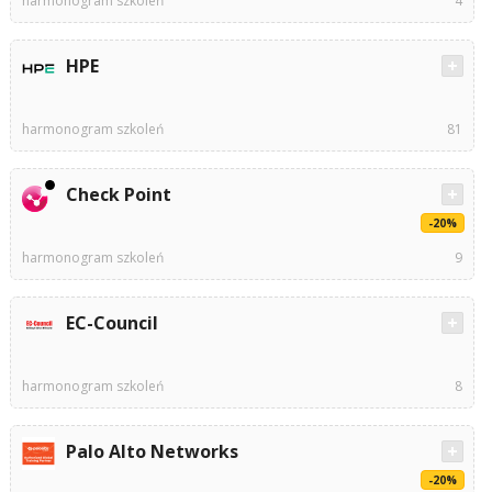
harmonogram szkoleń
4
HPE
harmonogram szkoleń
81
Check Point
-20%
harmonogram szkoleń
9
EC-Council
harmonogram szkoleń
8
Palo Alto Networks
-20%