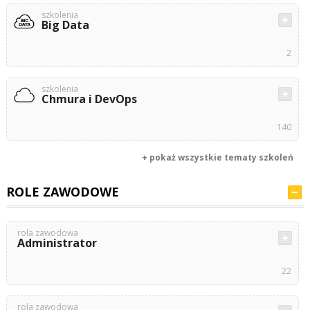
szkolenia
Big Data
2
szkolenia
Chmura i DevOps
140
+ pokaż wszystkie tematy szkoleń
ROLE ZAWODOWE
rola zawodowa
Administrator
22
rola zawodowa