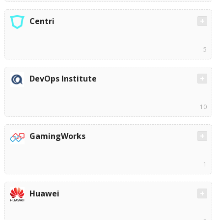
Centri
5
DevOps Institute
10
GamingWorks
1
Huawei