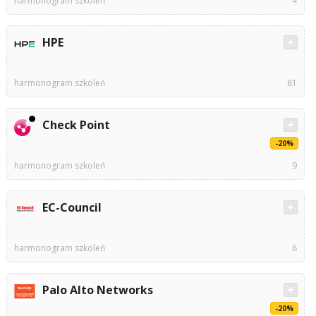
harmonogram szkoleń
4
HPE
harmonogram szkoleń
81
Check Point
-20%
harmonogram szkoleń
9
EC-Council
harmonogram szkoleń
8
Palo Alto Networks
-20%