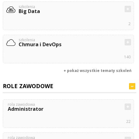
szkolenia
Big Data
2
szkolenia
Chmura i DevOps
140
+ pokaż wszystkie tematy szkoleń
ROLE ZAWODOWE
rola zawodowa
Administrator
22
rola zawodowa