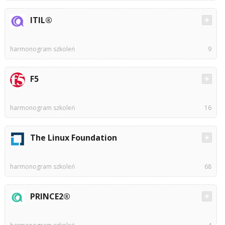
ITIL®
harmonogram szkoleń
9
F5
harmonogram szkoleń
16
The Linux Foundation
harmonogram szkoleń
68
PRINCE2®