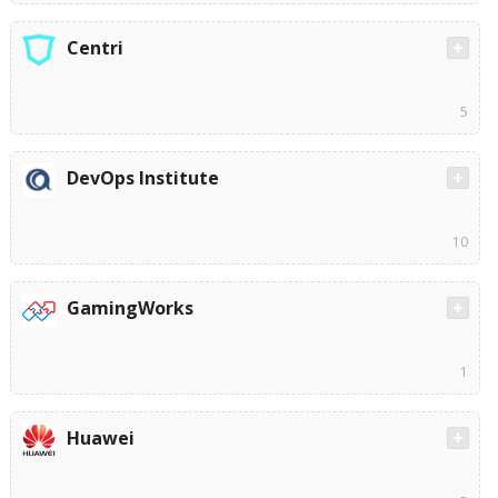
Centri
5
DevOps Institute
10
GamingWorks
1
Huawei