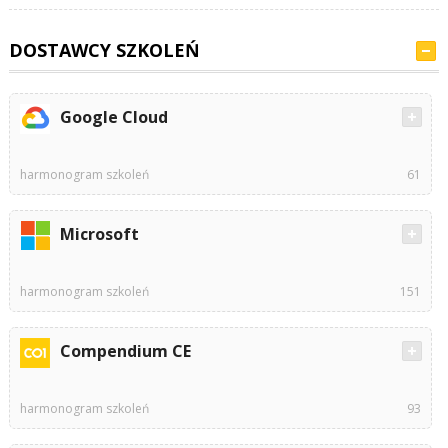
DOSTAWCY SZKOLEŃ
Google Cloud
harmonogram szkoleń
61
Microsoft
harmonogram szkoleń
151
Compendium CE
harmonogram szkoleń
93