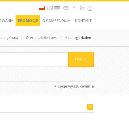
OWANIA
PROMOCJE
O COMPENDIUM
KONTAKT
rona główna
/
Oferta szkoleniowa
/
Katalog szkoleń
+ opcje wyszukiwania