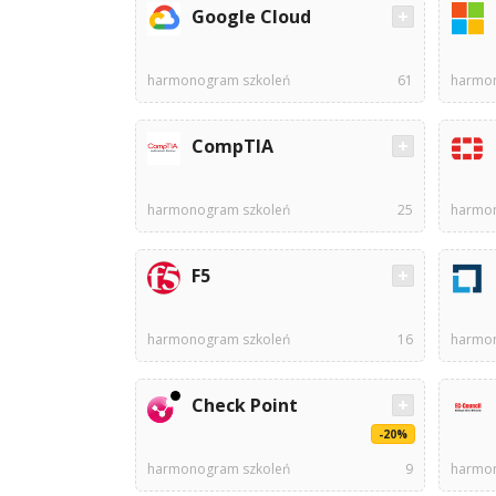
Google Cloud
harmonogram szkoleń
61
harmon
CompTIA
harmonogram szkoleń
25
harmon
F5
harmonogram szkoleń
16
harmon
Check Point
-20%
harmonogram szkoleń
9
harmon