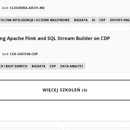
kod:
CLOUDERA-ARCH-492
TUCZNA INTELIGENCJA I UCZENIE MASZYNOWE
BIGDATA
AI
CDP
DEVOPS ENG
ing Apache Flink and SQL Stream Builder on CDP
kod:
CSA-UAFSSB-CDP
CH I BAZY DANYCH
BIGDATA
CDP
DATA ANALYST
WIĘCEJ SZKOLEŃ
(6)