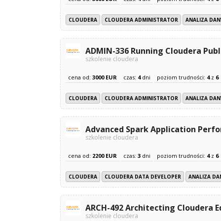
CLOUDERA
CLOUDERA ADMINISTRATOR
ANALIZA DAN
ADMIN-336 Running Cloudera Publ
szkolenie cloudera
cena od:
3000 EUR
czas:
4
dni
poziom trudności:
4
z
6
CLOUDERA
CLOUDERA ADMINISTRATOR
ANALIZA DAN
Advanced Spark Application Perf
szkolenie cloudera
cena od:
2200 EUR
czas:
3
dni
poziom trudności:
4
z
6
CLOUDERA
CLOUDERA DATA DEVELOPER
ANALIZA DA
ARCH-492 Architecting Cloudera E
szkolenie cloudera