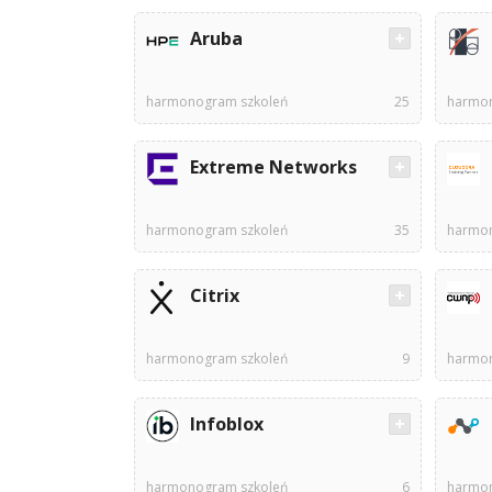
Aruba
harmonogram szkoleń
25
harmon
Extreme Networks
harmonogram szkoleń
35
harmon
Citrix
harmonogram szkoleń
9
harmon
Infoblox
harmonogram szkoleń
6
harmon