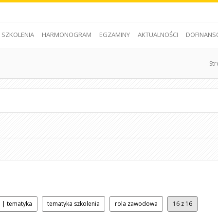
SZKOLENIA
HARMONOGRAM
EGZAMINY
AKTUALNOŚCI
DOFINANS
St
 | tematyka
tematyka szkolenia
rola zawodowa
16
z 16