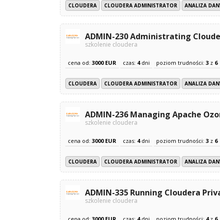
CLOUDERA
CLOUDERA ADMINISTRATOR
ANALIZA DAN
ADMIN-230 Administrating Cloude
szkolenie cloudera
cena od:
3000 EUR
czas:
4
dni
poziom trudności:
3
z
6
CLOUDERA
CLOUDERA ADMINISTRATOR
ANALIZA DAN
ADMIN-236 Managing Apache Ozo
szkolenie cloudera
cena od:
3000 EUR
czas:
4
dni
poziom trudności:
3
z
6
CLOUDERA
CLOUDERA ADMINISTRATOR
ANALIZA DAN
ADMIN-335 Running Cloudera Priv
szkolenie cloudera
cena od:
3000 EUR
czas:
4
dni
poziom trudności:
4
z
6