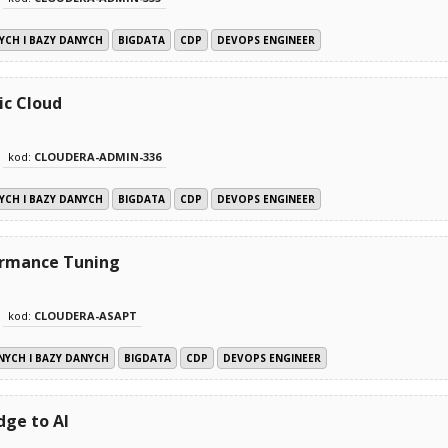
YCH I BAZY DANYCH
BIGDATA
CDP
DEVOPS ENGINEER
ic Cloud
kod:
CLOUDERA-ADMIN-336
YCH I BAZY DANYCH
BIGDATA
CDP
DEVOPS ENGINEER
ormance Tuning
kod:
CLOUDERA-ASAPT
NYCH I BAZY DANYCH
BIGDATA
CDP
DEVOPS ENGINEER
dge to AI