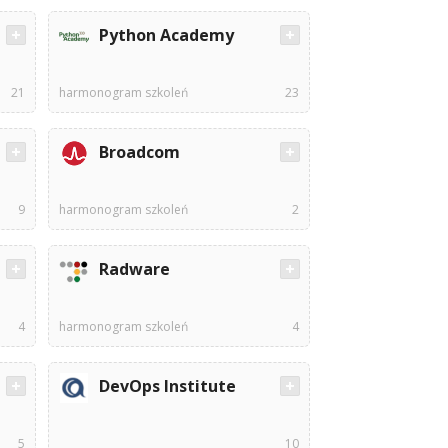
Python Academy
21
harmonogram szkoleń
23
Broadcom
9
harmonogram szkoleń
2
Radware
4
harmonogram szkoleń
4
DevOps Institute
5
10