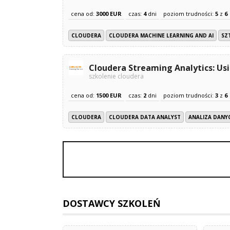
cena od:
3000 EUR
czas:
4
dni
poziom trudności:
5
z
6
CLOUDERA
CLOUDERA MACHINE LEARNING AND AI
SZ
Cloudera Streaming Analytics: Us
szkolenie cloudera
cena od:
1500 EUR
czas:
2
dni
poziom trudności:
3
z
6
CLOUDERA
CLOUDERA DATA ANALYST
ANALIZA DANY
DOSTAWCY SZKOLEŃ