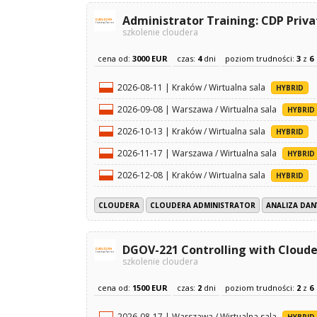
Administrator Training: CDP Priva
szkolenie cloudera
cena od:
3000 EUR
czas:
4
dni
poziom trudności:
3
z
6
2026-08-11 | Kraków / Wirtualna sala
HYBRID
2026-09-08 | Warszawa / Wirtualna sala
HYBRID
2026-10-13 | Kraków / Wirtualna sala
HYBRID
2026-11-17 | Warszawa / Wirtualna sala
HYBRID
2026-12-08 | Kraków / Wirtualna sala
HYBRID
CLOUDERA
CLOUDERA ADMINISTRATOR
ANALIZA DAN
DGOV-221 Controlling with Cloud
szkolenie cloudera
cena od:
1500 EUR
czas:
2
dni
poziom trudności:
2
z
6
2026-08-17 | Warszawa / Wirtualna sala
HYBRID