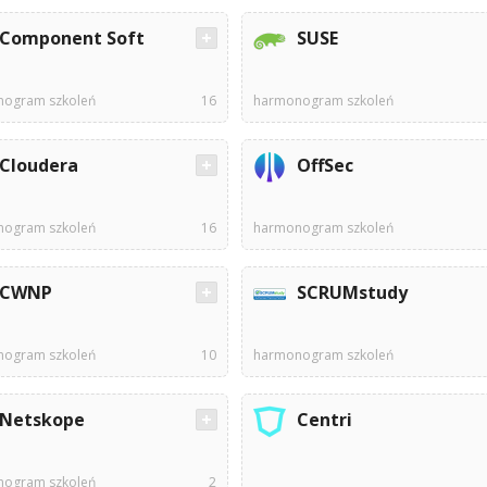
Component Soft
SUSE
ogram szkoleń
16
harmonogram szkoleń
Cloudera
OffSec
ogram szkoleń
16
harmonogram szkoleń
CWNP
SCRUMstudy
ogram szkoleń
10
harmonogram szkoleń
Netskope
Centri
ogram szkoleń
2