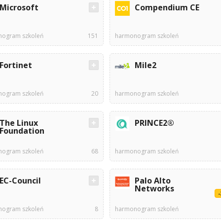
Microsoft
Compendium CE
ogram szkoleń
151
harmonogram szkoleń
Fortinet
Mile2
ogram szkoleń
20
harmonogram szkoleń
The Linux
PRINCE2®
Foundation
ogram szkoleń
68
harmonogram szkoleń
EC-Council
Palo Alto
Networks
ogram szkoleń
8
harmonogram szkoleń