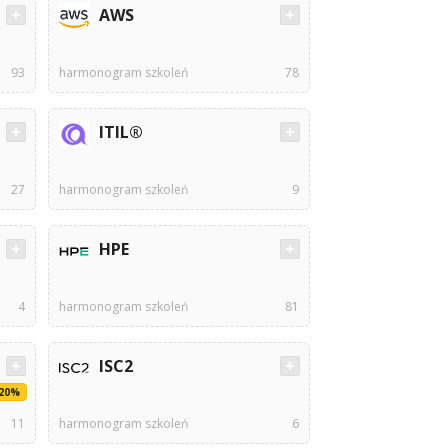
AWS
93
harmonogram szkoleń
78
ITIL®
27
harmonogram szkoleń
9
HPE
4
harmonogram szkoleń
81
ISC2
-20%
11
harmonogram szkoleń
6