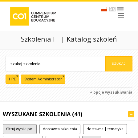
Szkolenia IT | Katalog szkoleń
x
x
HPE
System Administrator
+ opcje wyszukiwania
WYSZUKANE SZKOLENIA (41)
filtruj wyniki po:
dostawca szkolenia
dostawca | tematyka