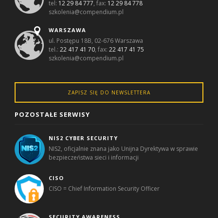
tel:
12 29 84 777
, fax:
12 29 84 778
szkolenia@compendium.pl
WARSZAWA
ul. Postępu 18B, 02-676 Warszawa
tel.:
22 417 41 70
, fax:
22 417 41 75
szkolenia@compendium.pl
ZAPISZ SIĘ DO NEWSLETTERA
POZOSTAŁE SERWISY
NIS2 CYBER SECURITY
NIS2, oficjalnie znana jako Unijna Dyrektywa w sprawie
bezpieczeństwa sieci i informacji
CISO
CISO = Chief Information Security Officer
SECURITY AWARENESS