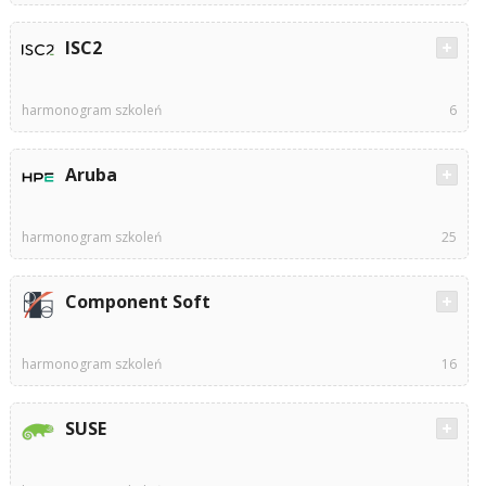
ISC2
harmonogram szkoleń
6
Aruba
harmonogram szkoleń
25
Component Soft
harmonogram szkoleń
16
SUSE