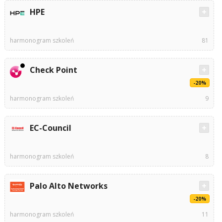
HPE
harmonogram szkoleń
81
Check Point
-20%
harmonogram szkoleń
9
EC-Council
harmonogram szkoleń
8
Palo Alto Networks
-20%
harmonogram szkoleń
11