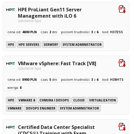
HPE ProLiant Gen11 Server
Management with iLO 6
szkolenie hpe
cena od:
4800 PLN
czas:
2
dni
poziom trudności:
3
z
6
kod:
H37ZSS
HPE
HPE SERVERS
SERWERY
SYSTEM ADMINISTRATOR
VMware vSphere: Fast Track [V8]
szkolenie hpe
cena od:
8900 PLN
czas:
5
dni
poziom trudności:
3
z
6
kod:
H38HTS
wersja:
8
HPE
VMWARE 8
CHMURA I DEVOPS
CLOUD
VIRTUALIZATION
VMWARE
DEVOPS ENGINEER
SYSTEM ADMINISTRATOR
Certified Data Center Specialist
(CDCS®) Training with Exam