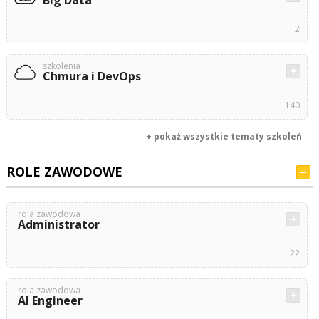
Big Data
2
szkolenia
Chmura i DevOps
140
+ pokaż wszystkie tematy szkoleń
ROLE ZAWODOWE
rola zawodowa
Administrator
22
rola zawodowa
AI Engineer