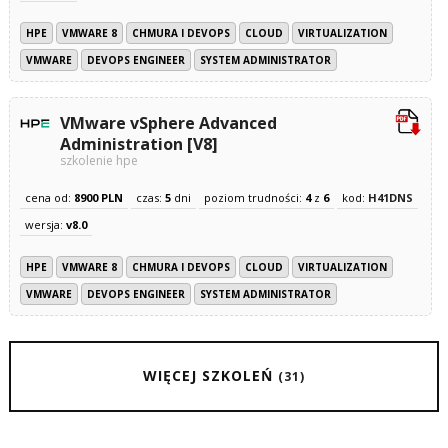
HPE
VMWARE 8
CHMURA I DEVOPS
CLOUD
VIRTUALIZATION
VMWARE
DEVOPS ENGINEER
SYSTEM ADMINISTRATOR
VMware vSphere Advanced
Administration [V8]
szkolenie hpe
cena od:
8900 PLN
czas:
5
dni
poziom trudności:
4
z
6
kod:
H41DNS
wersja:
v8.0
HPE
VMWARE 8
CHMURA I DEVOPS
CLOUD
VIRTUALIZATION
VMWARE
DEVOPS ENGINEER
SYSTEM ADMINISTRATOR
WIĘCEJ SZKOLEŃ
(31)