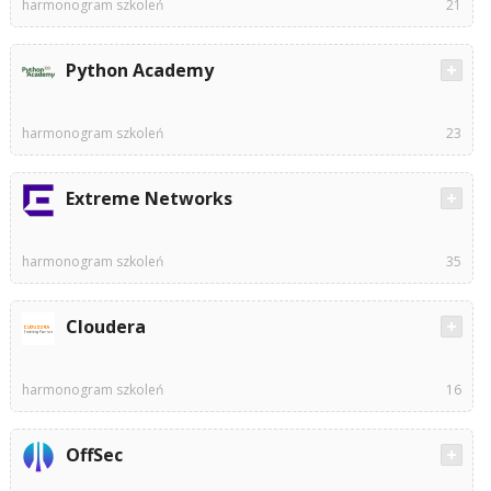
harmonogram szkoleń
21
Python Academy
harmonogram szkoleń
23
Extreme Networks
harmonogram szkoleń
35
Cloudera
harmonogram szkoleń
16
OffSec