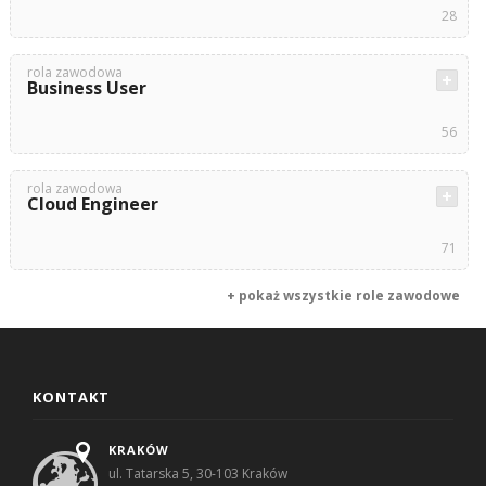
28
rola zawodowa
Business User
56
rola zawodowa
Cloud Engineer
71
+ pokaż wszystkie role zawodowe
KONTAKT
KRAKÓW
ul. Tatarska 5, 30-103 Kraków