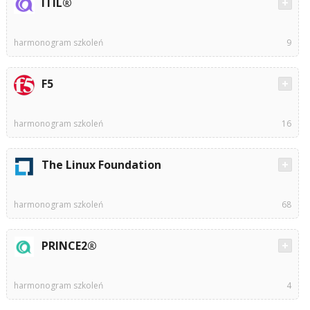
ITIL®
harmonogram szkoleń
9
F5
harmonogram szkoleń
16
The Linux Foundation
harmonogram szkoleń
68
PRINCE2®
harmonogram szkoleń
4