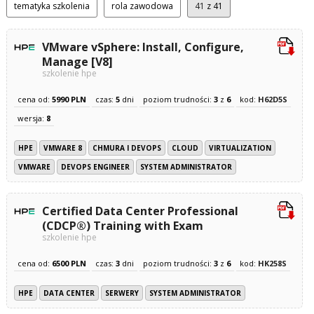
tematyka szkolenia
rola zawodowa
41
z 41
VMware vSphere: Install, Configure,
Manage [V8]
szkolenie hpe
cena od:
5990 PLN
czas:
5
dni
poziom trudności:
3
z
6
kod:
H62D5S
wersja:
8
HPE
VMWARE 8
CHMURA I DEVOPS
CLOUD
VIRTUALIZATION
VMWARE
DEVOPS ENGINEER
SYSTEM ADMINISTRATOR
Certified Data Center Professional
(CDCP®) Training with Exam
szkolenie hpe
cena od:
6500 PLN
czas:
3
dni
poziom trudności:
3
z
6
kod:
HK258S
HPE
DATA CENTER
SERWERY
SYSTEM ADMINISTRATOR