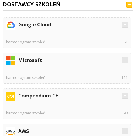
DOSTAWCY SZKOLEŃ
Google Cloud
harmonogram szkoleń
61
Microsoft
harmonogram szkoleń
151
Compendium CE
harmonogram szkoleń
93
AWS