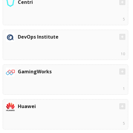
Centri
5
DevOps Institute
10
GamingWorks
1
Huawei
5