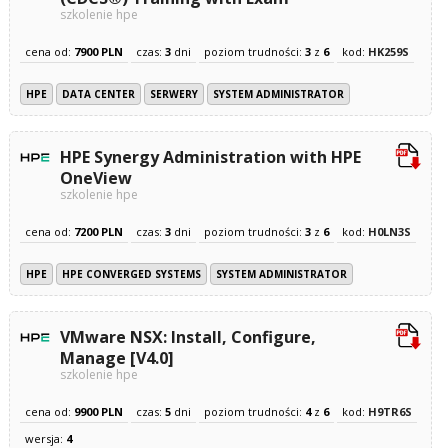
szkolenie hpe
cena od:
7900 PLN
czas:
3
dni
poziom trudności:
3
z
6
kod:
HK259S
HPE
DATA CENTER
SERWERY
SYSTEM ADMINISTRATOR
HPE Synergy Administration with HPE
OneView
szkolenie hpe
cena od:
7200 PLN
czas:
3
dni
poziom trudności:
3
z
6
kod:
H0LN3S
HPE
HPE CONVERGED SYSTEMS
SYSTEM ADMINISTRATOR
VMware NSX: Install, Configure,
Manage [V4.0]
szkolenie hpe
cena od:
9900 PLN
czas:
5
dni
poziom trudności:
4
z
6
kod:
H9TR6S
wersja:
4