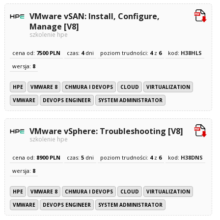
VMware vSAN: Install, Configure,
Manage [V8]
szkolenie hpe
cena od:
7500 PLN
czas:
4
dni
poziom trudności:
4
z
6
kod:
H38HLS
wersja:
8
HPE
VMWARE 8
CHMURA I DEVOPS
CLOUD
VIRTUALIZATION
VMWARE
DEVOPS ENGINEER
SYSTEM ADMINISTRATOR
VMware vSphere: Troubleshooting [V8]
szkolenie hpe
cena od:
8900 PLN
czas:
5
dni
poziom trudności:
4
z
6
kod:
H38DNS
wersja:
8
HPE
VMWARE 8
CHMURA I DEVOPS
CLOUD
VIRTUALIZATION
VMWARE
DEVOPS ENGINEER
SYSTEM ADMINISTRATOR