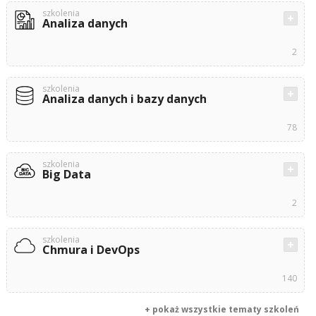
szkolenia
Analiza danych
2
szkolenia
Analiza danych i bazy danych
78
szkolenia
Big Data
2
szkolenia
Chmura i DevOps
140
+ pokaż wszystkie tematy szkoleń