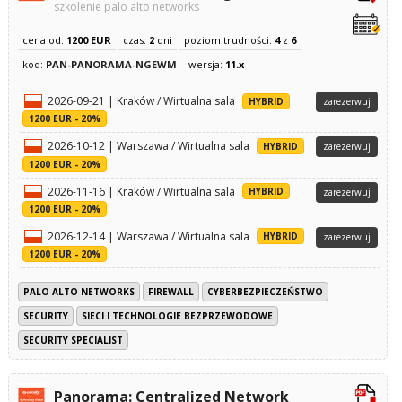
szkolenie palo alto networks
cena od:
1200 EUR
czas:
2
dni
poziom trudności:
4
z
6
kod:
PAN-PANORAMA-NGEWM
wersja:
11.x
2026-09-21 | Kraków / Wirtualna sala
HYBRID
zarezerwuj
1200 EUR - 20%
2026-10-12 | Warszawa / Wirtualna sala
HYBRID
zarezerwuj
1200 EUR - 20%
2026-11-16 | Kraków / Wirtualna sala
HYBRID
zarezerwuj
1200 EUR - 20%
2026-12-14 | Warszawa / Wirtualna sala
HYBRID
zarezerwuj
1200 EUR - 20%
PALO ALTO NETWORKS
FIREWALL
CYBERBEZPIECZEŃSTWO
SECURITY
SIECI I TECHNOLOGIE BEZPRZEWODOWE
SECURITY SPECIALIST
Panorama: Centralized Network