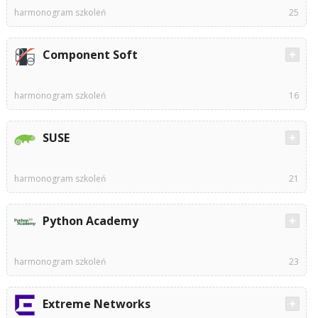
harmonogram szkoleń
25
Component Soft
harmonogram szkoleń
16
SUSE
harmonogram szkoleń
21
Python Academy
harmonogram szkoleń
23
Extreme Networks