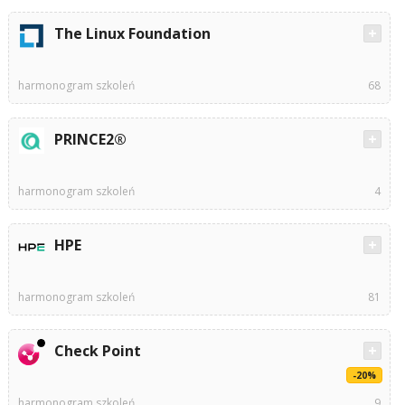
The Linux Foundation
harmonogram szkoleń
68
PRINCE2®
harmonogram szkoleń
4
HPE
harmonogram szkoleń
81
Check Point
-20%
harmonogram szkoleń
9