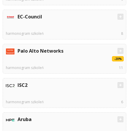
EC-Council
harmonogram szkoleń
8
Palo Alto Networks
-20%
harmonogram szkoleń
11
ISC2
harmonogram szkoleń
6
Aruba