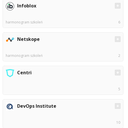
Infoblox
harmonogram szkoleń
6
Netskope
harmonogram szkoleń
2
Centri
5
DevOps Institute
10