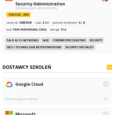
Security Administration
szkolenie palo alto networks
1200 EUR - 20%
cena od:
1200 EUR
czas:
2
dni
poziom trudności:
4
z
6
kod:
PAN-PANORAMA-CNSA
wersja:
11.x
PALO ALTO NETWORKS
SASE
CYBERBEZPIECZEŃSTWO
SECURITY
SIECI I TECHNOLOGIE BEZPRZEWODOWE
SECURITY SPECIALIST
DOSTAWCY SZKOLEŃ
Google Cloud
harmonogram szkoleń
61
Microsoft