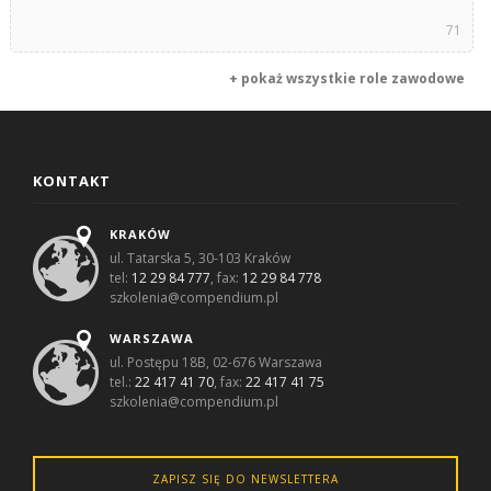
71
+ pokaż wszystkie role zawodowe
KONTAKT
KRAKÓW
ul. Tatarska 5, 30-103 Kraków
tel:
12 29 84 777
, fax:
12 29 84 778
szkolenia@compendium.pl
WARSZAWA
ul. Postępu 18B, 02-676 Warszawa
tel.:
22 417 41 70
, fax:
22 417 41 75
szkolenia@compendium.pl
ZAPISZ SIĘ DO NEWSLETTERA