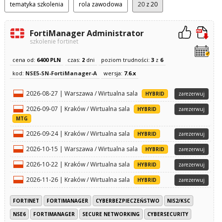
tematyka szkolenia
rola zawodowa
20
z 20
FortiManager Administrator
szkolenie fortinet
cena od:
6400 PLN
czas:
2
dni
poziom trudności:
3
z
6
kod:
NSE5-SN-FortiManager-A
wersja:
7.6.x
2026-08-27 | Warszawa / Wirtualna sala
HYBRID
zarezerwuj
2026-09-07 | Kraków / Wirtualna sala
HYBRID
zarezerwuj
MTG
2026-09-24 | Kraków / Wirtualna sala
HYBRID
zarezerwuj
2026-10-15 | Warszawa / Wirtualna sala
HYBRID
zarezerwuj
2026-10-22 | Kraków / Wirtualna sala
HYBRID
zarezerwuj
2026-11-26 | Kraków / Wirtualna sala
HYBRID
zarezerwuj
FORTINET
FORTIMANAGER
CYBERBEZPIECZEŃSTWO
NIS2/KSC
NSE6
FORTIMANAGER
SECURE NETWORKING
CYBERSECURITY