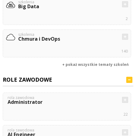
szkolenia
Big Data
2
szkolenia
Chmura i DevOps
140
+ pokaż wszystkie tematy szkoleń
ROLE ZAWODOWE
rola zawodowa
Administrator
22
rola zawodowa
AI Engineer