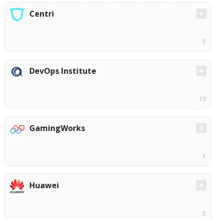
Centri
5
DevOps Institute
10
GamingWorks
1
Huawei
5