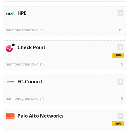
HPE
harmonogram szkoleń
81
Check Point
-20%
harmonogram szkoleń
9
EC-Council
harmonogram szkoleń
8
Palo Alto Networks
-20%