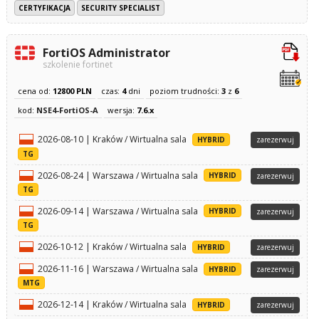
CERTYFIKACJA
SECURITY SPECIALIST
FortiOS Administrator
szkolenie fortinet
cena od:
12800 PLN
czas:
4
dni
poziom trudności:
3
z
6
kod:
NSE4-FortiOS-A
wersja:
7.6.x
2026-08-10 | Kraków / Wirtualna sala
HYBRID
zarezerwuj
TG
2026-08-24 | Warszawa / Wirtualna sala
HYBRID
zarezerwuj
TG
2026-09-14 | Warszawa / Wirtualna sala
HYBRID
zarezerwuj
TG
2026-10-12 | Kraków / Wirtualna sala
HYBRID
zarezerwuj
2026-11-16 | Warszawa / Wirtualna sala
HYBRID
zarezerwuj
MTG
2026-12-14 | Kraków / Wirtualna sala
HYBRID
zarezerwuj