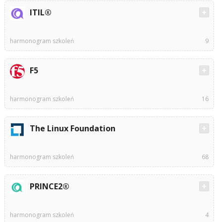
ITIL®
harmonogram szkoleń
9
F5
harmonogram szkoleń
16
The Linux Foundation
harmonogram szkoleń
68
PRINCE2®
harmonogram szkoleń
4