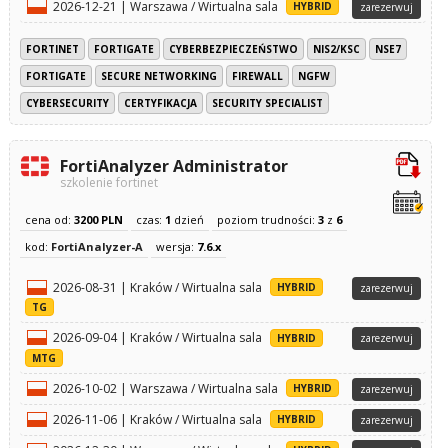
2026-12-21 | Warszawa / Wirtualna sala
HYBRID
zarezerwuj
FORTINET
FORTIGATE
CYBERBEZPIECZEŃSTWO
NIS2/KSC
NSE7
FORTIGATE
SECURE NETWORKING
FIREWALL
NGFW
CYBERSECURITY
CERTYFIKACJA
SECURITY SPECIALIST
FortiAnalyzer Administrator
szkolenie fortinet
cena od:
3200 PLN
czas:
1
dzień
poziom trudności:
3
z
6
kod:
FortiAnalyzer-A
wersja:
7.6.x
2026-08-31 | Kraków / Wirtualna sala
HYBRID
zarezerwuj
TG
2026-09-04 | Kraków / Wirtualna sala
HYBRID
zarezerwuj
MTG
2026-10-02 | Warszawa / Wirtualna sala
HYBRID
zarezerwuj
2026-11-06 | Kraków / Wirtualna sala
HYBRID
zarezerwuj