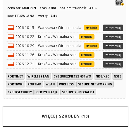
cena od:
6400 PLN
czas:
2
dni
poziom trudności:
4
z
6
kod:
FT-SWLANA
wersja:
7.4.x
2026-10-15 | Warszawa / Wirtualna sala
HYBRID
zarezerwuj
2026-10-22 | Kraków / Wirtualna sala
HYBRID
zarezerwuj
2026-10-29 | Warszawa / Wirtualna sala
HYBRID
zarezerwuj
2026-11-26 | Kraków / Wirtualna sala
HYBRID
zarezerwuj
2026-12-21 | Kraków / Wirtualna sala
HYBRID
zarezerwuj
FORTINET
WIRELESS LAN
CYBERBEZPIECZEŃSTWO
NIS2/KSC
NSE5
FORTIWIFI
FORTIAP
WLAN
WIRELESS
SECURE NETWORKING
CYBERSECURITY
CERTYFIKACJA
SECURITY SPECIALIST
WIĘCEJ SZKOLEŃ
(10)