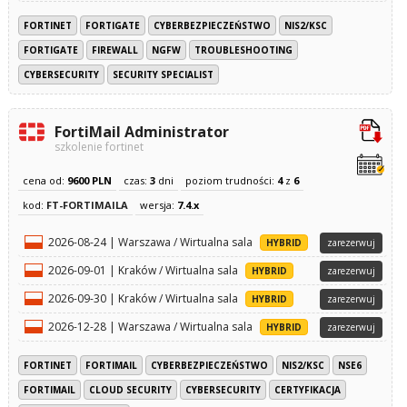
FORTINET
FORTIGATE
CYBERBEZPIECZEŃSTWO
NIS2/KSC
FORTIGATE
FIREWALL
NGFW
TROUBLESHOOTING
CYBERSECURITY
SECURITY SPECIALIST
FortiMail Administrator
szkolenie fortinet
cena od:
9600 PLN
czas:
3
dni
poziom trudności:
4
z
6
kod:
FT-FORTIMAILA
wersja:
7.4.x
2026-08-24 | Warszawa / Wirtualna sala
HYBRID
zarezerwuj
2026-09-01 | Kraków / Wirtualna sala
HYBRID
zarezerwuj
2026-09-30 | Kraków / Wirtualna sala
HYBRID
zarezerwuj
2026-12-28 | Warszawa / Wirtualna sala
HYBRID
zarezerwuj
FORTINET
FORTIMAIL
CYBERBEZPIECZEŃSTWO
NIS2/KSC
NSE6
FORTIMAIL
CLOUD SECURITY
CYBERSECURITY
CERTYFIKACJA