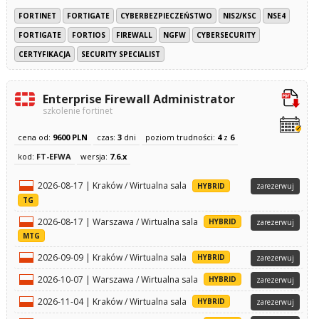
FORTINET
FORTIGATE
CYBERBEZPIECZEŃSTWO
NIS2/KSC
NSE4
FORTIGATE
FORTIOS
FIREWALL
NGFW
CYBERSECURITY
CERTYFIKACJA
SECURITY SPECIALIST
Enterprise Firewall Administrator
szkolenie fortinet
cena od:
9600 PLN
czas:
3
dni
poziom trudności:
4
z
6
kod:
FT-EFWA
wersja:
7.6.x
2026-08-17 | Kraków / Wirtualna sala
HYBRID
zarezerwuj
TG
2026-08-17 | Warszawa / Wirtualna sala
HYBRID
zarezerwuj
MTG
2026-09-09 | Kraków / Wirtualna sala
HYBRID
zarezerwuj
2026-10-07 | Warszawa / Wirtualna sala
HYBRID
zarezerwuj
2026-11-04 | Kraków / Wirtualna sala
HYBRID
zarezerwuj