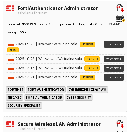
FortiAuthenticator Administrator
szkolenie fortinet
cena od:
9600 PLN
czas:
3
dni
poziom trudności:
4
z
6
kod:
FT-FAC
wersja:
6.5.x
2026-09-23 | Kraków / Wirtualna sala
HYBRID
zarezerwuj
MTG
2026-10-28 | Warszawa / Wirtualna sala
HYBRID
zarezerwuj
2026-12-16 | Warszawa / Wirtualna sala
HYBRID
zarezerwuj
2026-12-21 | Kraków / Wirtualna sala
HYBRID
zarezerwuj
FORTINET
FORTIAUTHENTICATOR
CYBERBEZPIECZEŃSTWO
NIS2/KSC
FORTIAUTHENTICATOR
CYBERSECURITY
SECURITY SPECIALIST
Secure Wireless LAN Administrator
szkolenie fortinet