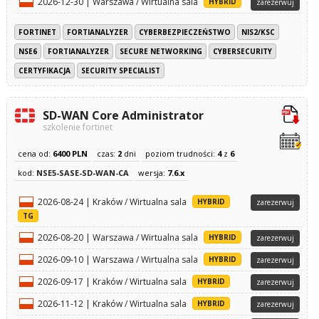
2026-12-30 | Warszawa / Wirtualna sala
HYBRID
zarezerwuj
FORTINET
FORTIANALYZER
CYBERBEZPIECZEŃSTWO
NIS2/KSC
NSE6
FORTIANALYZER
SECURE NETWORKING
CYBERSECURITY
CERTYFIKACJA
SECURITY SPECIALIST
SD-WAN Core Administrator
szkolenie fortinet
cena od:
6400 PLN
czas:
2
dni
poziom trudności:
4
z
6
kod:
NSE5-SASE-SD-WAN-CA
wersja:
7.6.x
2026-08-24 | Kraków / Wirtualna sala
HYBRID
zarezerwuj
TG
2026-08-20 | Warszawa / Wirtualna sala
HYBRID
zarezerwuj
2026-09-10 | Warszawa / Wirtualna sala
HYBRID
zarezerwuj
2026-09-17 | Kraków / Wirtualna sala
HYBRID
zarezerwuj
2026-11-12 | Kraków / Wirtualna sala
HYBRID
zarezerwuj