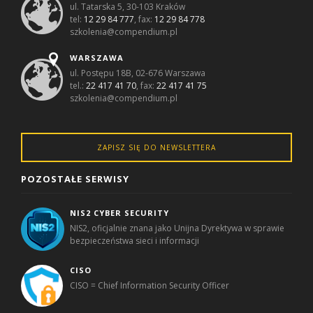
ul. Tatarska 5, 30-103 Kraków
tel:
12 29 84 777
, fax:
12 29 84 778
szkolenia@compendium.pl
WARSZAWA
ul. Postępu 18B, 02-676 Warszawa
tel.:
22 417 41 70
, fax:
22 417 41 75
szkolenia@compendium.pl
ZAPISZ SIĘ DO NEWSLETTERA
POZOSTAŁE SERWISY
NIS2 CYBER SECURITY
NIS2, oficjalnie znana jako Unijna Dyrektywa w sprawie
bezpieczeństwa sieci i informacji
CISO
CISO = Chief Information Security Officer