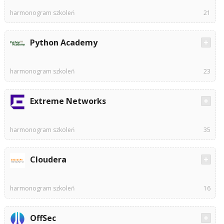
harmonogram szkoleń
21
Python Academy
harmonogram szkoleń
23
Extreme Networks
harmonogram szkoleń
35
Cloudera
harmonogram szkoleń
16
OffSec