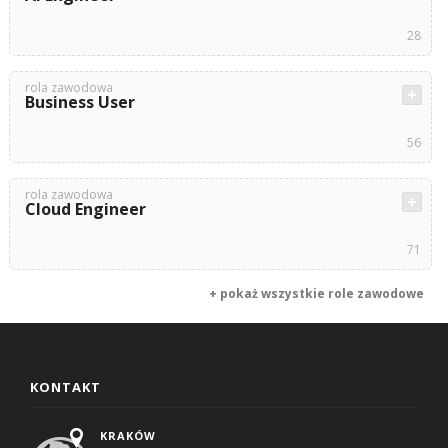
28
rola zawodowa
Business User
56
rola zawodowa
Cloud Engineer
71
+ pokaż wszystkie role zawodowe
KONTAKT
KRAKÓW