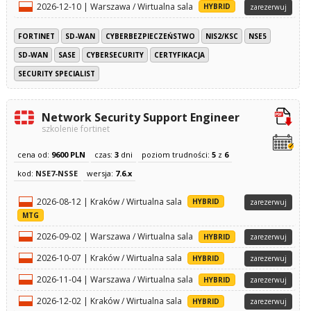
2026-12-10 | Warszawa / Wirtualna sala
HYBRID
zarezerwuj
FORTINET
SD-WAN
CYBERBEZPIECZEŃSTWO
NIS2/KSC
NSE5
SD-WAN
SASE
CYBERSECURITY
CERTYFIKACJA
SECURITY SPECIALIST
Network Security Support Engineer
szkolenie fortinet
cena od:
9600 PLN
czas:
3
dni
poziom trudności:
5
z
6
kod:
NSE7-NSSE
wersja:
7.6.x
2026-08-12 | Kraków / Wirtualna sala
HYBRID
zarezerwuj
MTG
2026-09-02 | Warszawa / Wirtualna sala
HYBRID
zarezerwuj
2026-10-07 | Kraków / Wirtualna sala
HYBRID
zarezerwuj
2026-11-04 | Warszawa / Wirtualna sala
HYBRID
zarezerwuj
2026-12-02 | Kraków / Wirtualna sala
HYBRID
zarezerwuj