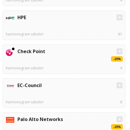
harmonogram szkoleń
4
HPE
harmonogram szkoleń
81
Check Point
-20%
harmonogram szkoleń
9
EC-Council
harmonogram szkoleń
8
Palo Alto Networks
-20%