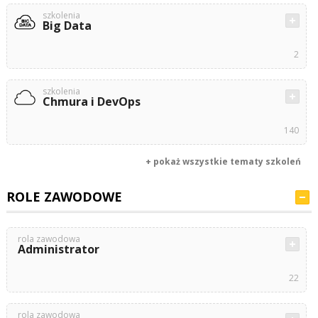
szkolenia
Big Data
2
szkolenia
Chmura i DevOps
140
+ pokaż wszystkie tematy szkoleń
ROLE ZAWODOWE
rola zawodowa
Administrator
22
rola zawodowa