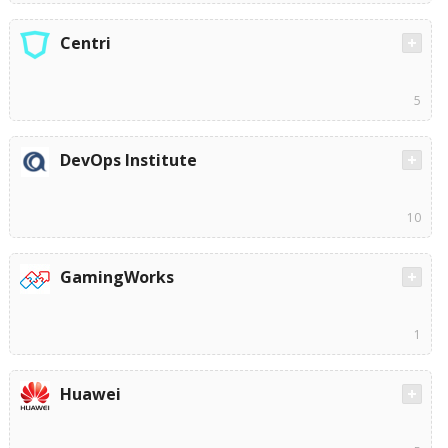
Centri
5
DevOps Institute
10
GamingWorks
1
Huawei