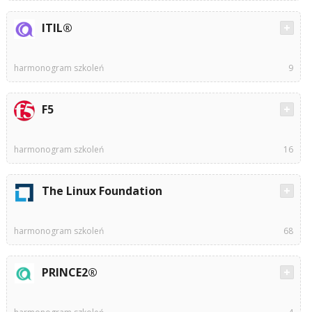
ITIL®
harmonogram szkoleń
9
F5
harmonogram szkoleń
16
The Linux Foundation
harmonogram szkoleń
68
PRINCE2®