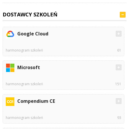
DOSTAWCY SZKOLEŃ
Google Cloud
harmonogram szkoleń
61
Microsoft
harmonogram szkoleń
151
Compendium CE
harmonogram szkoleń
93