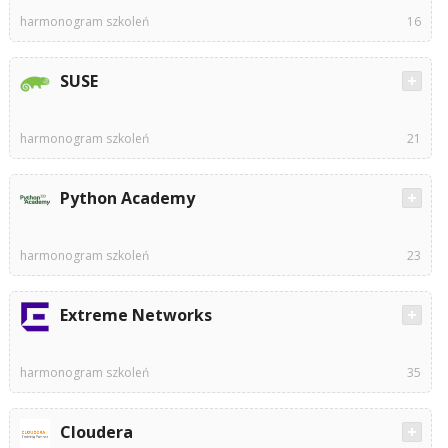
harmonogram szkoleń
16
SUSE
harmonogram szkoleń
21
Python Academy
harmonogram szkoleń
23
Extreme Networks
harmonogram szkoleń
35
Cloudera