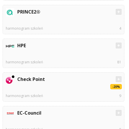
PRINCE2®
harmonogram szkoleń
4
HPE
harmonogram szkoleń
81
Check Point
-20%
harmonogram szkoleń
9
EC-Council