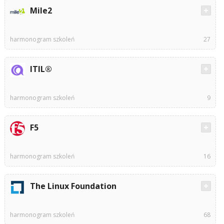
Mile2
harmonogram szkoleń
27
ITIL®
harmonogram szkoleń
9
F5
harmonogram szkoleń
16
The Linux Foundation
harmonogram szkoleń
68