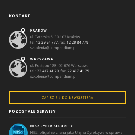
KONTAKT
KRAKÓW
ul. Tatarska 5, 30-103 Kraków
tel:
12 29 84 777
, fax:
12 29 84 778
szkolenia@compendium.pl
WARSZAWA
ul. Postępu 18B, 02-676 Warszawa
tel.:
22 417 41 70
, fax:
22 417 41 75
szkolenia@compendium.pl
ZAPISZ SIĘ DO NEWSLETTERA
POZOSTAŁE SERWISY
NIS2 CYBER SECURITY
NIS2, oficjalnie znana jako Unijna Dyrektywa w sprawie