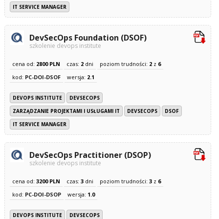
IT SERVICE MANAGER
DevSecOps Foundation (DSOF)
szkolenie devops institute
cena od:
2800 PLN
czas:
2
dni
poziom trudności:
2
z
6
kod:
PC-DOI-DSOF
wersja:
2.1
DEVOPS INSTITUTE
DEVSECOPS
ZARZĄDZANIE PROJEKTAMI I USŁUGAMI IT
DEVSECOPS
DSOF
IT SERVICE MANAGER
DevSecOps Practitioner (DSOP)
szkolenie devops institute
cena od:
3200 PLN
czas:
3
dni
poziom trudności:
3
z
6
kod:
PC-DOI-DSOP
wersja:
1.0
DEVOPS INSTITUTE
DEVSECOPS