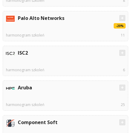
harmonogram szkoleń
8
Palo Alto Networks
-20%
harmonogram szkoleń
11
ISC2
harmonogram szkoleń
6
Aruba
harmonogram szkoleń
25
Component Soft