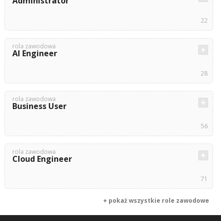
Administrator
22
rola zawodowa
AI Engineer
28
rola zawodowa
Business User
56
rola zawodowa
Cloud Engineer
71
+ pokaż wszystkie role zawodowe