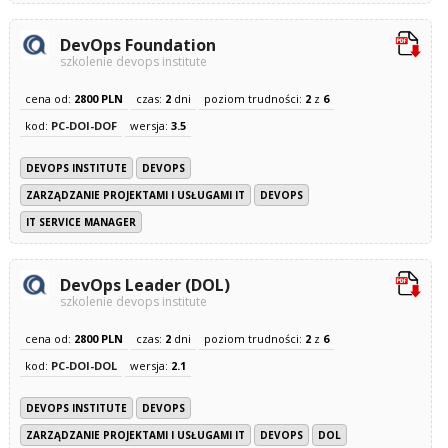
DevOps Foundation
szkolenie devops institute
cena od:
2800 PLN
czas:
2
dni
poziom trudności:
2
z
6
kod:
PC-DOI-DOF
wersja:
3.5
DEVOPS INSTITUTE
DEVOPS
ZARZĄDZANIE PROJEKTAMI I USŁUGAMI IT
DEVOPS
IT SERVICE MANAGER
DevOps Leader (DOL)
szkolenie devops institute
cena od:
2800 PLN
czas:
2
dni
poziom trudności:
2
z
6
kod:
PC-DOI-DOL
wersja:
2.1
DEVOPS INSTITUTE
DEVOPS
ZARZĄDZANIE PROJEKTAMI I USŁUGAMI IT
DEVOPS
DOL