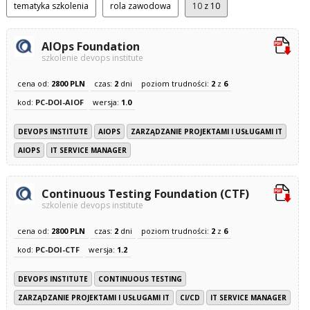
tematyka szkolenia
rola zawodowa
10
z 10
AIOps Foundation
szkolenie devops institute
cena od:
2800 PLN
czas:
2
dni
poziom trudności:
2
z
6
kod:
PC-DOI-AIOF
wersja:
1.0
DEVOPS INSTITUTE
AIOPS
ZARZĄDZANIE PROJEKTAMI I USŁUGAMI IT
AIOPS
IT SERVICE MANAGER
Continuous Testing Foundation (CTF)
szkolenie devops institute
cena od:
2800 PLN
czas:
2
dni
poziom trudności:
2
z
6
kod:
PC-DOI-CTF
wersja:
1.2
DEVOPS INSTITUTE
CONTINUOUS TESTING
ZARZĄDZANIE PROJEKTAMI I USŁUGAMI IT
CI/CD
IT SERVICE MANAGER