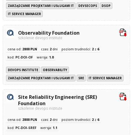
ZARZĄDZANIE PROJEKTAMI I USŁUGAMI IT
DEVSECOPS
DSOP
IT SERVICE MANAGER
Observability Foundation
szkolenie devops institute
cena od:
2800 PLN
czas:
2
dni
poziom trudności:
2
z
6
kod:
PC-DOI-OF
wersja:
1.0
DEVOPS INSTITUTE
OBSERVABILITY
ZARZĄDZANIE PROJEKTAMI I USŁUGAMI IT
SRE
IT SERVICE MANAGER
Site Reliability Engineering (SRE)
Foundation
szkolenie devops institute
cena od:
2800 PLN
czas:
2
dni
poziom trudności:
2
z
6
kod:
PC-DOI-SREF
wersja:
1.1