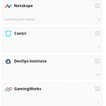
Netskope
harmonogram szkoleń
2
Centri
5
DevOps Institute
10
GamingWorks
1