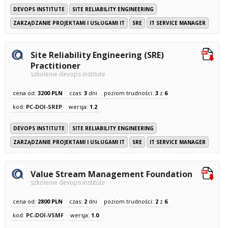
DEVOPS INSTITUTE
SITE RELIABILITY ENGINEERING
ZARZĄDZANIE PROJEKTAMI I USŁUGAMI IT
SRE
IT SERVICE MANAGER
Site Reliability Engineering (SRE)
Practitioner
szkolenie devops institute
cena od:
3200 PLN
czas:
3
dni
poziom trudności:
3
z
6
kod:
PC-DOI-SREP
wersja:
1.2
DEVOPS INSTITUTE
SITE RELIABILITY ENGINEERING
ZARZĄDZANIE PROJEKTAMI I USŁUGAMI IT
SRE
IT SERVICE MANAGER
Value Stream Management Foundation
szkolenie devops institute
cena od:
2800 PLN
czas:
2
dni
poziom trudności:
2
z
6
kod:
PC-DOI-VSMF
wersja:
1.0