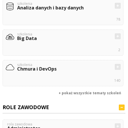
szkolenia
Analiza danych i bazy danych
78
szkolenia
Big Data
2
szkolenia
Chmura i DevOps
140
+ pokaż wszystkie tematy szkoleń
ROLE ZAWODOWE
rola zawodowa