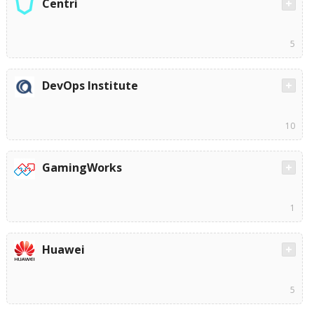
Centri
5
DevOps Institute
10
GamingWorks
1
Huawei
5