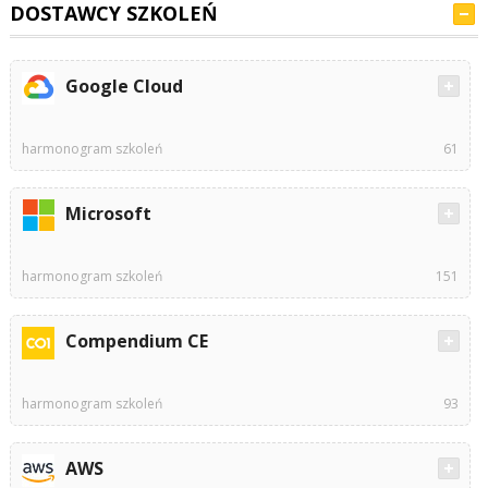
DOSTAWCY SZKOLEŃ
Google Cloud
harmonogram szkoleń
61
Microsoft
harmonogram szkoleń
151
Compendium CE
harmonogram szkoleń
93
AWS