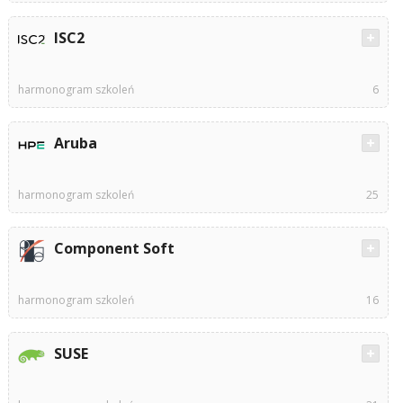
ISC2
harmonogram szkoleń
6
Aruba
harmonogram szkoleń
25
Component Soft
harmonogram szkoleń
16
SUSE