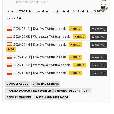
szkolenie google cloud
cena od:
7000 PLN
czas:
4
dni
poziom trudności:
3
z
6
kod:
G-DEGC
wersja:
3.0
2026-08-11 | Kraków / Wirtualna sala
HYBRID
zarezerwuj
2026-09-08 | Warszawa / Wirtualna sala
HYBRID
zarezerwuj
2026-09-14 | Kraków / Wirtualna sala
HYBRID
zarezerwuj
MTG
2026-10-13 | Kraków / Wirtualna sala
HYBRID
zarezerwuj
2026-11-17 | Warszawa / Wirtualna sala
HYBRID
zarezerwuj
2026-12-08 | Kraków / Wirtualna sala
HYBRID
zarezerwuj
GOOGLE CLOUD
DATA ENGINEERING
ANALIZA DANYCH I BAZY DANYCH
CHMURA I DEVOPS
GCP
DEVOPS ENGINEER
SYSTEM ADMINISTRATOR