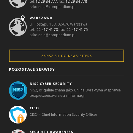
tel:
12 29 84 777
, fax:
12 29 84 778
szkolenia@compendium.pl
WARSZAWA
ul. Postępu 18B, 02-676 Warszawa
tel.:
22 417 41 70
, fax:
22 417 41 75
szkolenia@compendium.pl
ZAPISZ SIĘ DO NEWSLETTERA
POZOSTAŁE SERWISY
NIS2 CYBER SECURITY
NIS2, oficjalnie znana jako Unijna Dyrektywa w sprawie
bezpieczeństwa sieci i informacji
CISO
CISO = Chief Information Security Officer
SECURITY AWARENESS