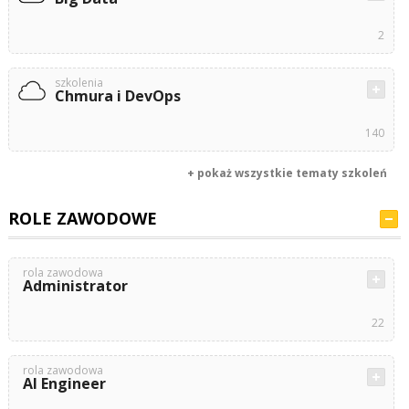
2
szkolenia
Chmura i DevOps
140
+ pokaż wszystkie tematy szkoleń
ROLE ZAWODOWE
rola zawodowa
Administrator
22
rola zawodowa
AI Engineer