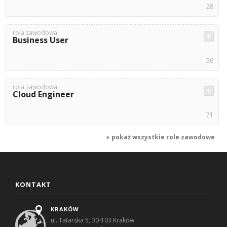
28
rola zawodowa
Business User
56
rola zawodowa
Cloud Engineer
71
+ pokaż wszystkie role zawodowe
KONTAKT
KRAKÓW
ul. Tatarska 5, 30-103 Kraków