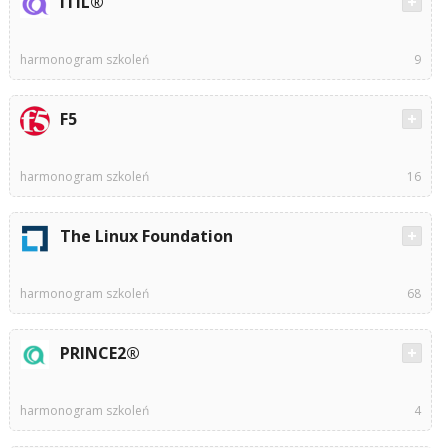
ITIL®
harmonogram szkoleń
9
F5
harmonogram szkoleń
16
The Linux Foundation
harmonogram szkoleń
68
PRINCE2®
harmonogram szkoleń
4