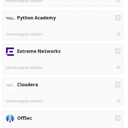
harmonogram szkoleń
21
Python Academy
harmonogram szkoleń
23
Extreme Networks
harmonogram szkoleń
35
Cloudera
harmonogram szkoleń
16
OffSec