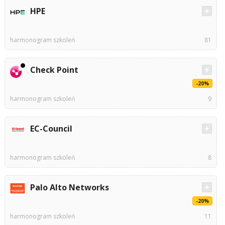
HPE
harmonogram szkoleń
81
Check Point
-20%
harmonogram szkoleń
9
EC-Council
harmonogram szkoleń
8
Palo Alto Networks
-20%
harmonogram szkoleń
11