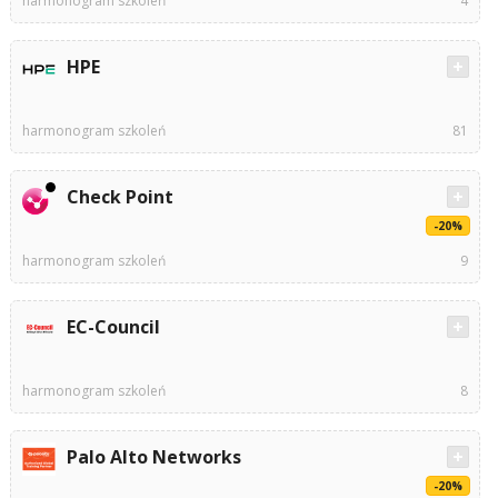
harmonogram szkoleń
4
HPE
harmonogram szkoleń
81
Check Point
-20%
harmonogram szkoleń
9
EC-Council
harmonogram szkoleń
8
Palo Alto Networks
-20%