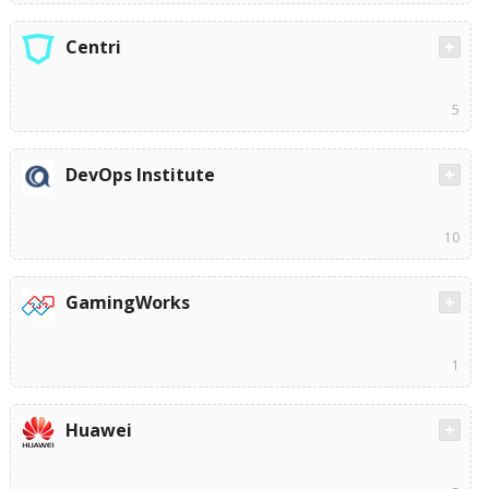
Centri
5
DevOps Institute
10
GamingWorks
1
Huawei