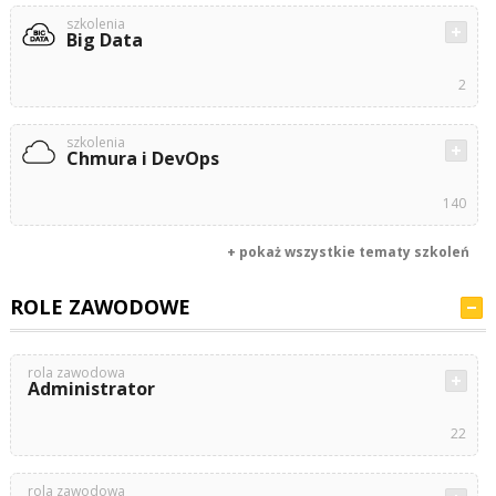
szkolenia
Big Data
2
szkolenia
Chmura i DevOps
140
+ pokaż wszystkie tematy szkoleń
ROLE ZAWODOWE
rola zawodowa
Administrator
22
rola zawodowa