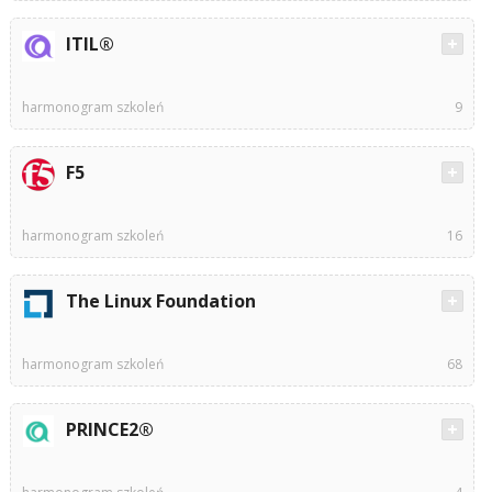
ITIL®
harmonogram szkoleń
9
F5
harmonogram szkoleń
16
The Linux Foundation
harmonogram szkoleń
68
PRINCE2®