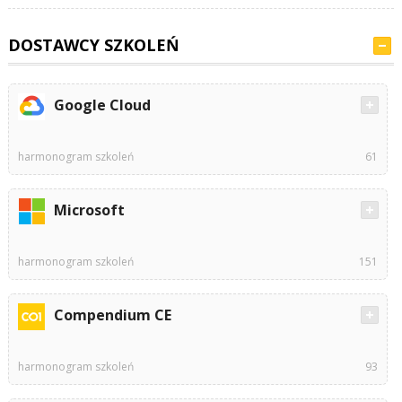
DOSTAWCY SZKOLEŃ
Google Cloud
harmonogram szkoleń
61
Microsoft
harmonogram szkoleń
151
Compendium CE
harmonogram szkoleń
93