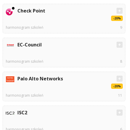
Check Point
-20%
harmonogram szkoleń
9
EC-Council
harmonogram szkoleń
8
Palo Alto Networks
-20%
harmonogram szkoleń
11
ISC2
harmonogram szkoleń
6