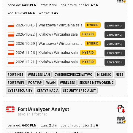
cena od:
6400 PLN
czas:
2
dni
poziom trudności:
4
z
6
kod:
FT-SWLANA
wersja:
7.4.x
2026-10-15 | Warszawa / Wirtualna sala
HYBRID
zarezerwuj
2026-10-22 | Kraków / Wirtualna sala
HYBRID
zarezerwuj
2026-10-29 | Warszawa / Wirtualna sala
HYBRID
zarezerwuj
2026-11-26 | Kraków / Wirtualna sala
HYBRID
zarezerwuj
2026-12-21 | Kraków / Wirtualna sala
HYBRID
zarezerwuj
FORTINET
WIRELESS LAN
CYBERBEZPIECZEŃSTWO
NIS2/KSC
NSE5
FORTIWIFI
FORTIAP
WLAN
WIRELESS
SECURE NETWORKING
CYBERSECURITY
CERTYFIKACJA
SECURITY SPECIALIST
FortiAnalyzer Analyst
szkolenie fortinet
cena od:
6400 PLN
czas:
2
dni
poziom trudności:
3
z
6