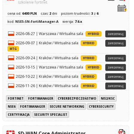
szkolenie fortinet
cena od:
6400 PLN
czas:
2
dni
poziom trudności:
3
z
6
kod:
NSE5-SN-FortiManager-A
wersja:
7.6.x
2026-08-27 | Warszawa / Wirtualna sala
HYBRID
zarezerwuj
2026-09-07 | Kraków / Wirtualna sala
HYBRID
zarezerwuj
MTG
2026-09-24 | Kraków / Wirtualna sala
HYBRID
zarezerwuj
2026-10-15 | Warszawa / Wirtualna sala
HYBRID
zarezerwuj
2026-10-22 | Kraków / Wirtualna sala
HYBRID
zarezerwuj
2026-11-26 | Kraków / Wirtualna sala
HYBRID
zarezerwuj
FORTINET
FORTIMANAGER
CYBERBEZPIECZEŃSTWO
NIS2/KSC
NSE6
FORTIMANAGER
SECURE NETWORKING
CYBERSECURITY
CERTYFIKACJA
SECURITY SPECIALIST
SD-WAN Core Administrator