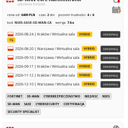
szkolenie fortinet
cena od:
6400 PLN
czas:
2
dni
poziom trudności:
4
z
6
kod:
NSE5-SASE-SD-WAN-CA
wersja:
7.6.x
2026-08-24 | Kraków / Wirtualna sala
HYBRID
zarezerwuj
TG
2026-08-20 | Warszawa / Wirtualna sala
HYBRID
zarezerwuj
2026-09-10 | Warszawa / Wirtualna sala
HYBRID
zarezerwuj
2026-09-17 | Kraków / Wirtualna sala
HYBRID
zarezerwuj
2026-11-12 | Kraków / Wirtualna sala
HYBRID
zarezerwuj
2026-12-10 | Warszawa / Wirtualna sala
HYBRID
zarezerwuj
FORTINET
SD-WAN
CYBERBEZPIECZEŃSTWO
NIS2/KSC
NSE5
SD-WAN
SASE
CYBERSECURITY
CERTYFIKACJA
SECURITY SPECIALIST