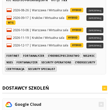
kod:
NSE5-SO-FortiAnalyzer-A
wersja:
7.6.x
2026-08-26 | Warszawa / Wirtualna sala
HYBRID
zarezerwuj
2026-09-17 | Kraków / Wirtualna sala
HYBRID
zarezerwuj
MTG
2026-10-08 | Warszawa / Wirtualna sala
HYBRID
zarezerwuj
2026-11-19 | Kraków / Wirtualna sala
HYBRID
zarezerwuj
2026-12-17 | Warszawa / Wirtualna sala
HYBRID
zarezerwuj
FORTINET
FORTIANALYZER
CYBERBEZPIECZEŃSTWO
NIS2/KSC
NSE5
FORTIANALYZER
SECURITY OPERATIONS
CYBERSECURITY
CERTYFIKACJA
SECURITY SPECIALIST
DOSTAWCY SZKOLEŃ
Google Cloud