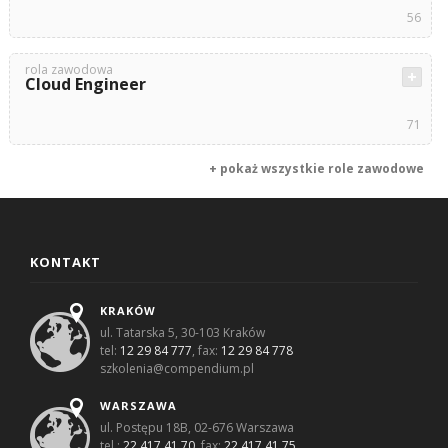
56
rola zawodowa
Cloud Engineer
71
+ pokaż wszystkie role zawodowe
KONTAKT
KRAKÓW
ul. Tatarska 5, 30-103 Kraków
tel:
12 29 84 777
, fax:
12 29 84 778
szkolenia@compendium.pl
WARSZAWA
ul. Postępu 18B, 02-676 Warszawa
tel.:
22 417 41 70
, fax:
22 417 41 75