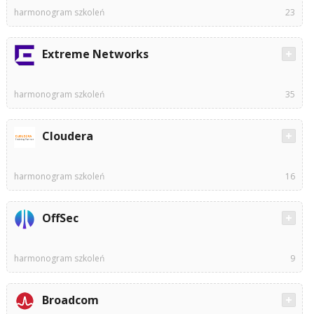
harmonogram szkoleń
23
Extreme Networks
harmonogram szkoleń
35
Cloudera
harmonogram szkoleń
16
OffSec
harmonogram szkoleń
9
Broadcom