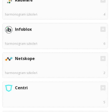
harmonogram szkoleń
4
Infoblox
harmonogram szkoleń
6
Netskope
harmonogram szkoleń
2
Centri
5