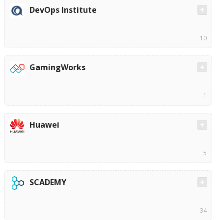
DevOps Institute
10
GamingWorks
1
Huawei
5
SCADEMY
34