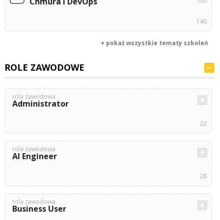
Chmura i DevOps
140
+ pokaż wszystkie tematy szkoleń
ROLE ZAWODOWE
rola zawodowa
Administrator
22
rola zawodowa
AI Engineer
28
rola zawodowa
Business User