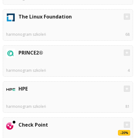
The Linux Foundation
harmonogram szkoleń
68
PRINCE2®
harmonogram szkoleń
4
HPE
harmonogram szkoleń
81
Check Point
-20%