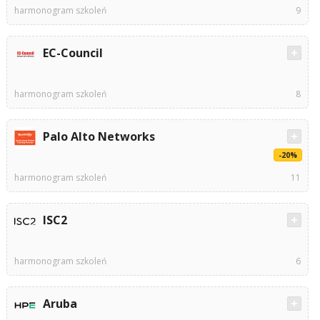
harmonogram szkoleń
9
EC-Council
harmonogram szkoleń
8
Palo Alto Networks
-20%
harmonogram szkoleń
11
ISC2
harmonogram szkoleń
6
Aruba