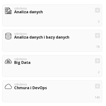
szkolenia
Analiza danych
2
szkolenia
Analiza danych i bazy danych
78
szkolenia
Big Data
2
szkolenia
Chmura i DevOps
140