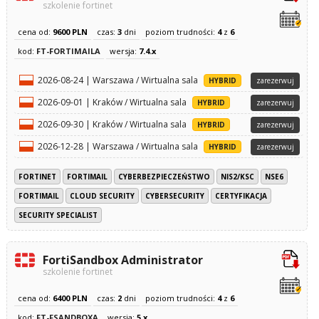
szkolenie fortinet
cena od:
9600 PLN
czas:
3
dni
poziom trudności:
4
z
6
kod:
FT-FORTIMAILA
wersja:
7.4.x
2026-08-24 | Warszawa / Wirtualna sala
HYBRID
zarezerwuj
2026-09-01 | Kraków / Wirtualna sala
HYBRID
zarezerwuj
2026-09-30 | Kraków / Wirtualna sala
HYBRID
zarezerwuj
2026-12-28 | Warszawa / Wirtualna sala
HYBRID
zarezerwuj
FORTINET
FORTIMAIL
CYBERBEZPIECZEŃSTWO
NIS2/KSC
NSE6
FORTIMAIL
CLOUD SECURITY
CYBERSECURITY
CERTYFIKACJA
SECURITY SPECIALIST
FortiSandbox Administrator
szkolenie fortinet
cena od:
6400 PLN
czas:
2
dni
poziom trudności:
4
z
6
kod:
FT-FSANDBOXA
wersja:
5.x