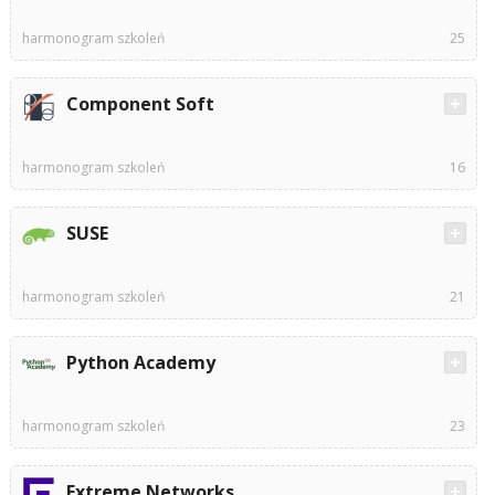
harmonogram szkoleń
25
Component Soft
harmonogram szkoleń
16
SUSE
harmonogram szkoleń
21
Python Academy
harmonogram szkoleń
23
Extreme Networks