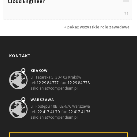
Cloud Engineer
71
+ pokaż wszystkie role zawodowe
KONTAKT
KRAKÓW
ul. Tatarska 5, 30-103 Kraków
tel:
12 29 84 777
, fax:
12 29 84 778
szkolenia@compendium.pl
WARSZAWA
ul. Postępu 18B, 02-676 Warszawa
tel.:
22 417 41 70
, fax:
22 417 41 75
szkolenia@compendium.pl