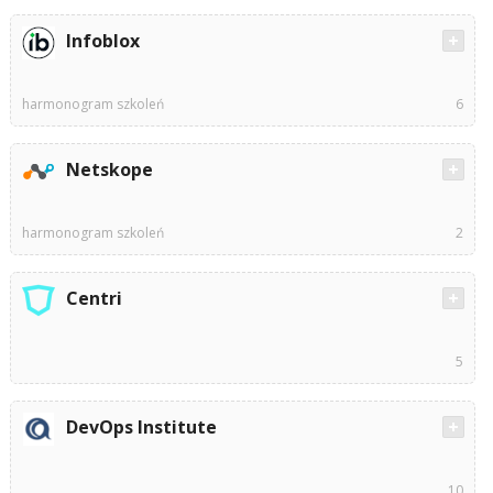
Infoblox
harmonogram szkoleń
6
Netskope
harmonogram szkoleń
2
Centri
5
DevOps Institute
10