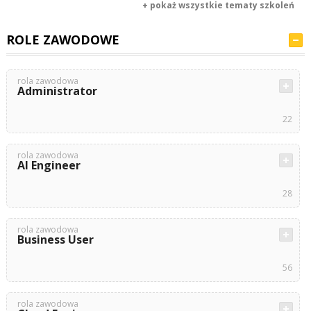
+ pokaż wszystkie tematy szkoleń
ROLE ZAWODOWE
rola zawodowa
Administrator
22
rola zawodowa
AI Engineer
28
rola zawodowa
Business User
56
rola zawodowa