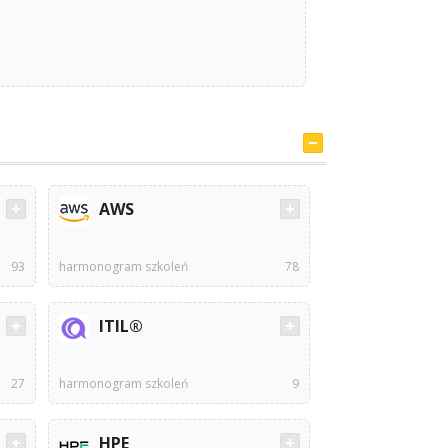
AWS
93
harmonogram szkoleń
78
ITIL®
27
harmonogram szkoleń
9
HPE