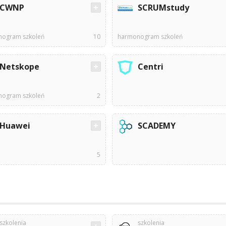
CWNP
SCRUMstudy
ogram szkoleń
10
harmonogram szkoleń
Netskope
Centri
ogram szkoleń
2
Huawei
SCADEMY
5
szkolenia
szkolenia