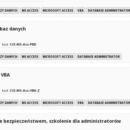
AZY DANYCH
MS ACCESS
MICROSOFT ACCESS
VBA
DATABASE ADMINISTRATO
 baz danych
kod:
CCE-MS-Acs-PBD
AZY DANYCH
MS ACCESS
MICROSOFT ACCESS
DATABASE ADMINISTRATOR
 VBA
kod:
CCE-MS-Acs-VBA-Z
AZY DANYCH
MS ACCESS
MICROSOFT ACCESS
VBA
DATABASE ADMINISTRATO
ie bezpieczeństwem, szkolenie dla administratorów