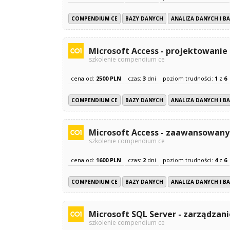
COMPENDIUM CE
BAZY DANYCH
ANALIZA DANYCH I B
Microsoft Access - projektowanie
szkolenie compendium ce
cena od:
2500 PLN
czas:
3
dni
poziom trudności:
1
z
6
COMPENDIUM CE
BAZY DANYCH
ANALIZA DANYCH I B
Microsoft Access - zaawansowany
szkolenie compendium ce
cena od:
1600 PLN
czas:
2
dni
poziom trudności:
4
z
6
COMPENDIUM CE
BAZY DANYCH
ANALIZA DANYCH I B
Microsoft SQL Server - zarządzan
szkolenie compendium ce