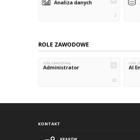
Analiza danych
2
ROLE ZAWODOWE
rola zawodowa
rola 
Administrator
AI E
22
KONTAKT
KRAKÓW