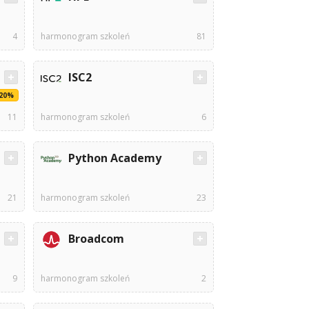
4
harmonogram szkoleń
81
ISC2
-20%
11
harmonogram szkoleń
6
Python Academy
21
harmonogram szkoleń
23
Broadcom
9
harmonogram szkoleń
2