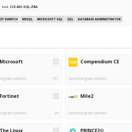
kod:
CCE-MS-SQL-ZBA
AZY DANYCH
MSSQL
MICROSOFT SQL
SQL
DATABASE ADMINISTRATOR
Microsoft
Compendium CE
ogram szkoleń
151
harmonogram szkoleń
Fortinet
Mile2
ogram szkoleń
20
harmonogram szkoleń
The Linux
PRINCE2®