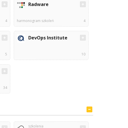
Radware
4
harmonogram szkoleń
4
DevOps Institute
5
10
34
szkolenia