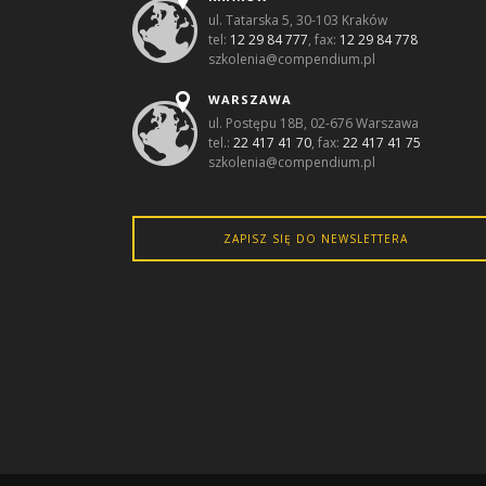
ul. Tatarska 5, 30-103 Kraków
tel:
12 29 84 777
, fax:
12 29 84 778
szkolenia@compendium.pl
WARSZAWA
ul. Postępu 18B, 02-676 Warszawa
tel.:
22 417 41 70
, fax:
22 417 41 75
szkolenia@compendium.pl
ZAPISZ SIĘ DO NEWSLETTERA