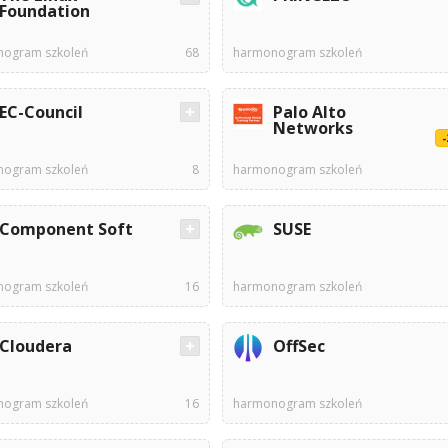
Foundation
ogram szkoleń
68
harmonogram szkoleń
EC-Council
Palo Alto
Networks
ogram szkoleń
8
harmonogram szkoleń
Component Soft
SUSE
ogram szkoleń
16
harmonogram szkoleń
Cloudera
OffSec
ogram szkoleń
16
harmonogram szkoleń