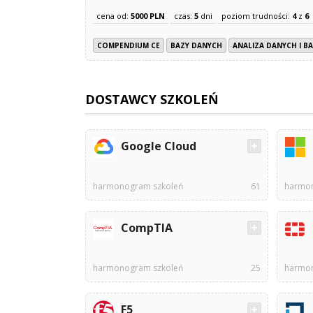
cena od:
5000 PLN
czas:
5
dni
poziom trudności:
4
z
6
COMPENDIUM CE
BAZY DANYCH
ANALIZA DANYCH I B
DOSTAWCY SZKOLEŃ
Google Cloud
harmonogram szkoleń
61
harmon
CompTIA
harmonogram szkoleń
25
harmon
F5