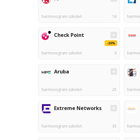
harmonogram szkoleń
16
harmon
Check Point
-20%
harmonogram szkoleń
9
harmon
Aruba
harmonogram szkoleń
25
harmon
Extreme Networks
harmonogram szkoleń
35
harmon