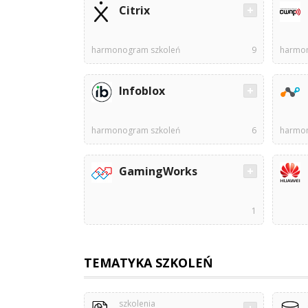
Citrix
harmonogram szkoleń
9
harmon
Infoblox
harmonogram szkoleń
6
harmon
GamingWorks
1
TEMATYKA SZKOLEŃ
szkolenia