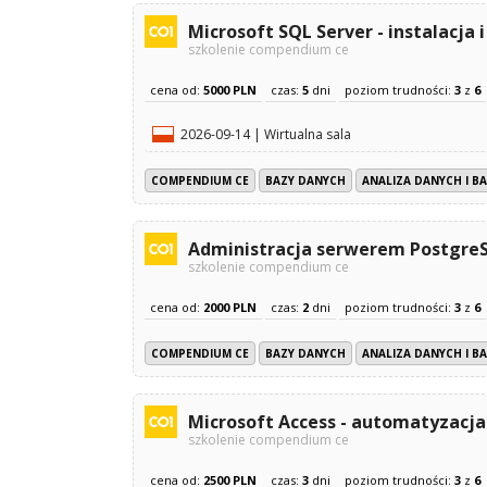
Microsoft SQL Server - instalacja 
szkolenie compendium ce
cena od:
5000 PLN
czas:
5
dni
poziom trudności:
3
z
6
2026-09-14 | Wirtualna sala
COMPENDIUM CE
BAZY DANYCH
ANALIZA DANYCH I B
Administracja serwerem Postgre
szkolenie compendium ce
cena od:
2000 PLN
czas:
2
dni
poziom trudności:
3
z
6
COMPENDIUM CE
BAZY DANYCH
ANALIZA DANYCH I B
Microsoft Access - automatyzacj
szkolenie compendium ce
cena od:
2500 PLN
czas:
3
dni
poziom trudności:
3
z
6