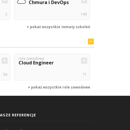
Chmura i DevOps
2
140
+ pokaż wszystkie tematy szkoleń
rola zawodowa
Cloud Engineer
56
71
+ pokaż wszystkie role zawodowe
ASZE REFERENCJE