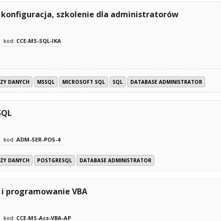
i konfiguracja, szkolenie dla administratorów
kod:
CCE-MS-SQL-IKA
AZY DANYCH
MSSQL
MICROSOFT SQL
SQL
DATABASE ADMINISTRATOR
SQL
kod:
ADM-SER-POS-4
AZY DANYCH
POSTGRESQL
DATABASE ADMINISTRATOR
a i programowanie VBA
kod:
CCE-MS-Acs-VBA-AP