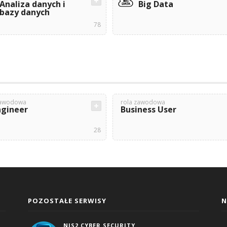
Analiza danych i
Big Data
bazy danych
78
zawodowa
rola zawodowa
ngineer
Business User
28
POZOSTAŁE SERWISY
N
NIS2 CYBER SECURITY