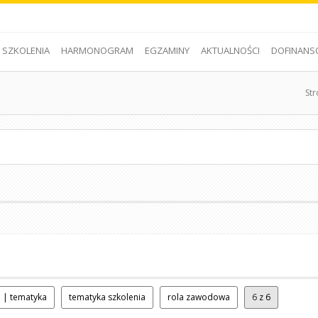
SZKOLENIA
HARMONOGRAM
EGZAMINY
AKTUALNOŚCI
DOFINANS
St
 | tematyka
tematyka szkolenia
rola zawodowa
6
z 6