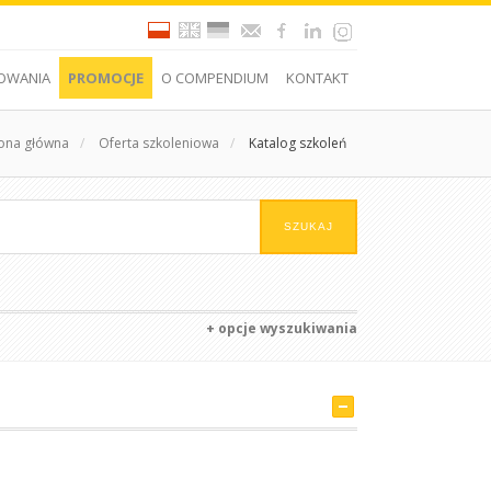
OWANIA
PROMOCJE
O COMPENDIUM
KONTAKT
rona główna
/
Oferta szkoleniowa
/
Katalog szkoleń
+ opcje wyszukiwania