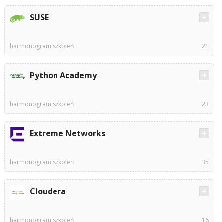
SUSE
harmonogram szkoleń
21
Python Academy
harmonogram szkoleń
23
Extreme Networks
harmonogram szkoleń
35
Cloudera
harmonogram szkoleń
16