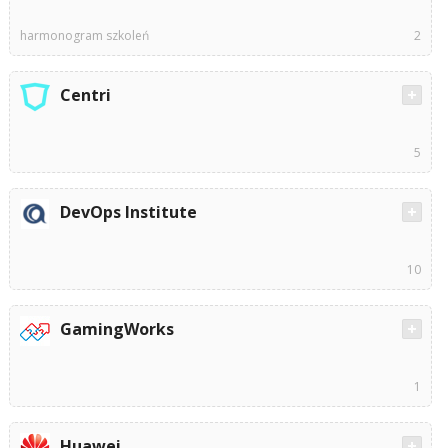
harmonogram szkoleń
2
Centri
5
DevOps Institute
10
GamingWorks
1
Huawei