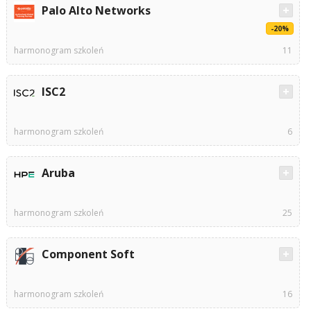
Palo Alto Networks
-20%
harmonogram szkoleń
11
ISC2
harmonogram szkoleń
6
Aruba
harmonogram szkoleń
25
Component Soft
harmonogram szkoleń
16