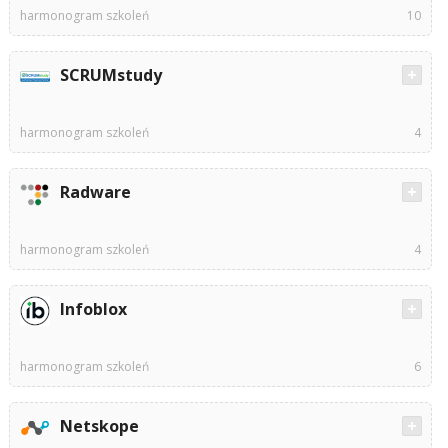
harmonogram szkoleń
10
SCRUMstudy
harmonogram szkoleń
4
Radware
harmonogram szkoleń
4
Infoblox
harmonogram szkoleń
6
Netskope