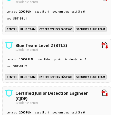
szkolenie centri
cena od:
2000 PLN
czas:
5
dni
poziom trudności:
3
z
6
kod:
SBT-BTL1
CENTRI
BLUE TEAM
CYBERBEZPIECZEŃSTWO
SECURITY BLUE TEAM
Blue Team Level 2 (BTL2)
szkolenie centri
cena od:
10000 PLN
czas:
8
dni
poziom trudności:
4
z
6
kod:
SBT-BTL2
CENTRI
BLUE TEAM
CYBERBEZPIECZEŃSTWO
SECURITY BLUE TEAM
Certified Junior Detection Engineer
(CJDE)
szkolenie centri
cena od:
2000 PLN
czas:
5
dni
poziom trudności:
3
z
6