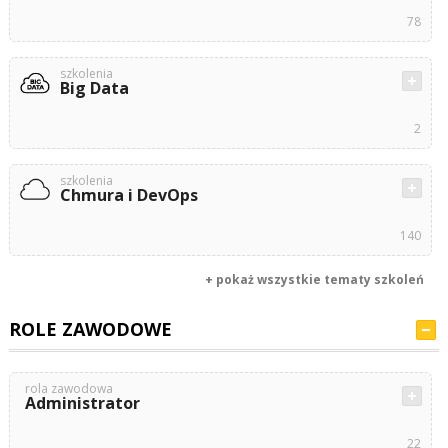
78
szkolenia
Big Data
2
szkolenia
Chmura i DevOps
140
+ pokaż wszystkie tematy szkoleń
ROLE ZAWODOWE
rola zawodowa
Administrator
22