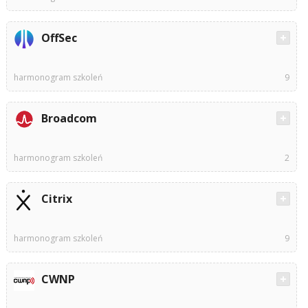
OffSec
harmonogram szkoleń
9
Broadcom
harmonogram szkoleń
2
Citrix
harmonogram szkoleń
9
CWNP