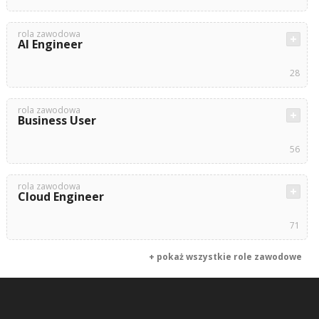
rola zawodowa
AI Engineer
28
rola zawodowa
Business User
56
rola zawodowa
Cloud Engineer
71
+ pokaż wszystkie role zawodowe