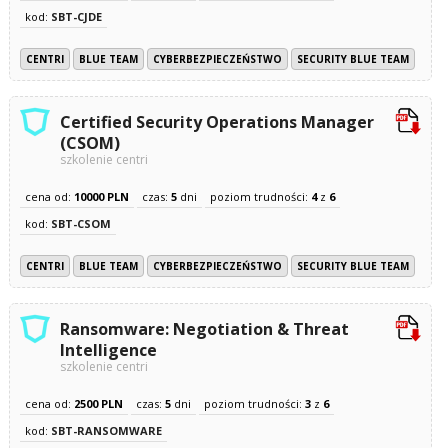
kod:
SBT-CJDE
CENTRI
BLUE TEAM
CYBERBEZPIECZEŃSTWO
SECURITY BLUE TEAM
Certified Security Operations Manager
(CSOM)
szkolenie centri
cena od:
10000 PLN
czas:
5
dni
poziom trudności:
4
z
6
kod:
SBT-CSOM
CENTRI
BLUE TEAM
CYBERBEZPIECZEŃSTWO
SECURITY BLUE TEAM
Ransomware: Negotiation & Threat
Intelligence
szkolenie centri
cena od:
2500 PLN
czas:
5
dni
poziom trudności:
3
z
6
kod:
SBT-RANSOMWARE