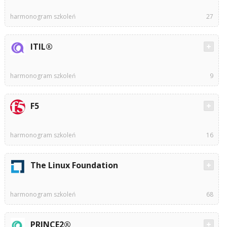
harmonogram szkoleń
27
ITIL®
harmonogram szkoleń
9
F5
harmonogram szkoleń
16
The Linux Foundation
harmonogram szkoleń
68
PRINCE2®