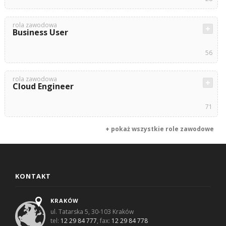
rola zawodowa
Business User
56
rola zawodowa
Cloud Engineer
71
+ pokaż wszystkie role zawodowe
KONTAKT
KRAKÓW
ul. Tatarska 5, 30-103 Kraków
tel:
12 29 84 777
, fax:
12 29 84 778