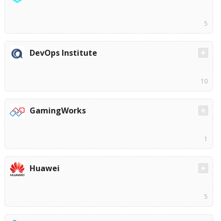
5
DevOps Institute
10
GamingWorks
1
Huawei
5