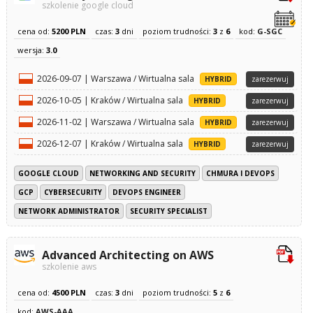
szkolenie google cloud
cena od:
5200 PLN
czas:
3
dni
poziom trudności:
3
z
6
kod:
G-SGC
wersja:
3.0
2026-09-07 | Warszawa / Wirtualna sala
HYBRID
zarezerwuj
2026-10-05 | Kraków / Wirtualna sala
HYBRID
zarezerwuj
2026-11-02 | Warszawa / Wirtualna sala
HYBRID
zarezerwuj
2026-12-07 | Kraków / Wirtualna sala
HYBRID
zarezerwuj
GOOGLE CLOUD
NETWORKING AND SECURITY
CHMURA I DEVOPS
GCP
CYBERSECURITY
DEVOPS ENGINEER
NETWORK ADMINISTRATOR
SECURITY SPECIALIST
Advanced Architecting on AWS
szkolenie aws
cena od:
4500 PLN
czas:
3
dni
poziom trudności:
5
z
6
kod:
AWS-AAA