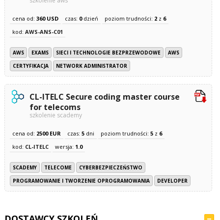
szkolenie aws
cena od:
360 USD
czas:
0
dzień
poziom trudności:
2
z
6
kod:
AWS-ANS-C01
AWS
EXAMS
SIECI I TECHNOLOGIE BEZPRZEWODOWE
AWS
CERTYFIKACJA
NETWORK ADMINISTRATOR
CL-ITELC Secure coding master course
for telecoms
szkolenie scademy
cena od:
2500 EUR
czas:
5
dni
poziom trudności:
5
z
6
kod:
CL-ITELC
wersja:
1.0
SCADEMY
TELECOME
CYBERBEZPIECZEŃSTWO
PROGRAMOWANIE I TWORZENIE OPROGRAMOWANIA
DEVELOPER
DOSTAWCY SZKOLEŃ