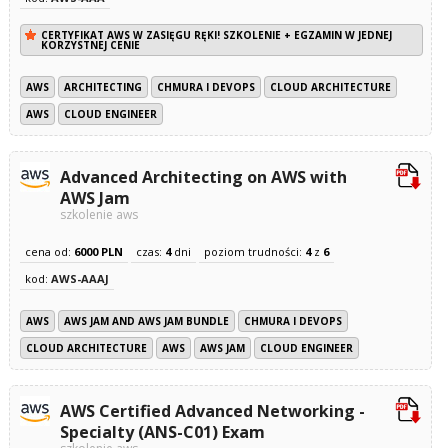
CERTYFIKAT AWS W ZASIĘGU RĘKI! SZKOLENIE + EGZAMIN W JEDNEJ
KORZYSTNEJ CENIE
AWS
ARCHITECTING
CHMURA I DEVOPS
CLOUD ARCHITECTURE
AWS
CLOUD ENGINEER
Advanced Architecting on AWS with
AWS Jam
szkolenie aws
cena od:
6000 PLN
czas:
4
dni
poziom trudności:
4
z
6
kod:
AWS-AAAJ
AWS
AWS JAM AND AWS JAM BUNDLE
CHMURA I DEVOPS
CLOUD ARCHITECTURE
AWS
AWS JAM
CLOUD ENGINEER
AWS Certified Advanced Networking -
Specialty (ANS-C01) Exam