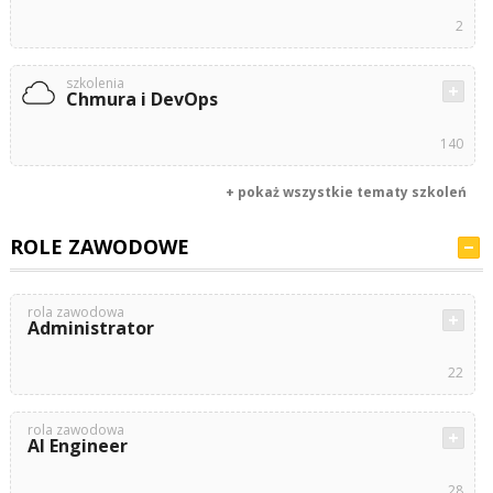
2
szkolenia
Chmura i DevOps
140
+ pokaż wszystkie tematy szkoleń
ROLE ZAWODOWE
rola zawodowa
Administrator
22
rola zawodowa
AI Engineer
28