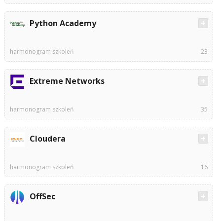
Python Academy
harmonogram szkoleń
23
Extreme Networks
harmonogram szkoleń
35
Cloudera
harmonogram szkoleń
16
OffSec