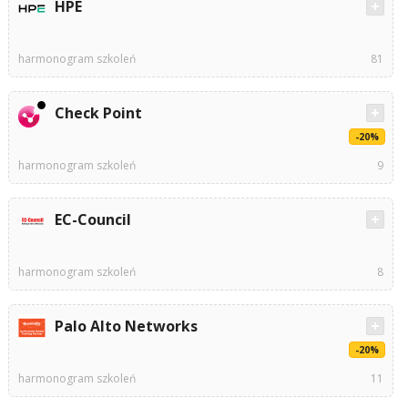
HPE
harmonogram szkoleń
81
Check Point
-20%
harmonogram szkoleń
9
EC-Council
harmonogram szkoleń
8
Palo Alto Networks
-20%
harmonogram szkoleń
11