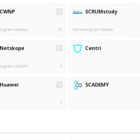
CWNP
SCRUMstudy
ogram szkoleń
10
harmonogram szkoleń
Netskope
Centri
ogram szkoleń
2
Huawei
SCADEMY
5