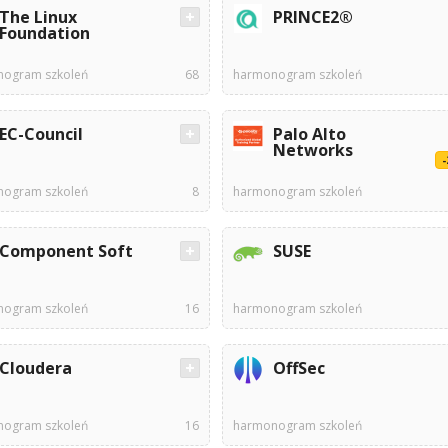
The Linux
PRINCE2®
Foundation
ogram szkoleń
68
harmonogram szkoleń
EC-Council
Palo Alto
Networks
ogram szkoleń
8
harmonogram szkoleń
Component Soft
SUSE
ogram szkoleń
16
harmonogram szkoleń
Cloudera
OffSec
ogram szkoleń
16
harmonogram szkoleń