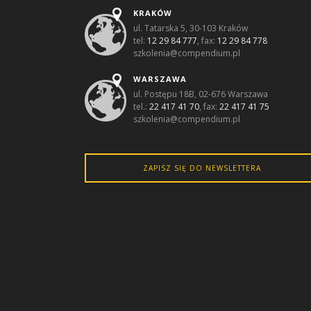
KRAKÓW
ul. Tatarska 5, 30-103 Kraków
tel:
12 29 84 777
, fax:
12 29 84 778
szkolenia@compendium.pl
WARSZAWA
ul. Postępu 18B, 02-676 Warszawa
tel.:
22 417 41 70
, fax:
22 417 41 75
szkolenia@compendium.pl
ZAPISZ SIĘ DO NEWSLETTERA