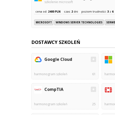
szkolenie microsoft
cena od:
2400 PLN
czas:
2
dni
poziom trudności:
3
z
6
MICROSOFT
WINDOWS SERVER TECHNOLOGIES
SERW
DOSTAWCY SZKOLEŃ
Google Cloud
harmonogram szkoleń
61
harmon
CompTIA
harmonogram szkoleń
25
harmon