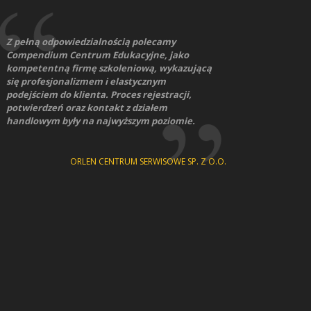
Szkolenie stało na wysokim poziomie, a
prowadzący dokładnie i wyczerpująco
wyjaśniał w teorii i w praktyce wszystkie
zagadnienia z zakresu materiału
przewidzianego w szkoleniu, a także spoza
tego zakresu.
DZ BANK POLSKA S.A.