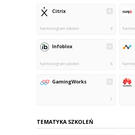
Citrix
harmonogram szkoleń
9
harmon
Infoblox
harmonogram szkoleń
6
harmon
GamingWorks
1
TEMATYKA SZKOLEŃ