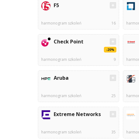
F5
harmonogram szkoleń
16
harmon
Check Point
-20%
harmonogram szkoleń
9
harmon
Aruba
harmonogram szkoleń
25
harmon
Extreme Networks
harmonogram szkoleń
35
harmon