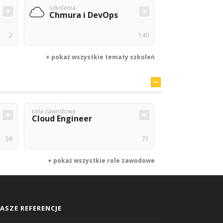
szkolenia
Chmura i DevOps
2
140
+ pokaż wszystkie tematy szkoleń
rola zawodowa
Cloud Engineer
56
71
+ pokaż wszystkie role zawodowe
ASZE REFERENCJE