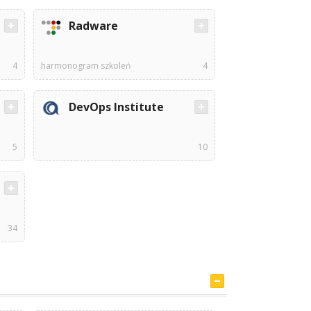
Radware
4
harmonogram szkoleń
4
DevOps Institute
5
10
34