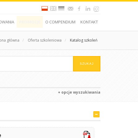
OWANIA
PROMOCJE
O COMPENDIUM
KONTAKT
rona główna
/
Oferta szkoleniowa
/
Katalog szkoleń
+ opcje wyszukiwania
e