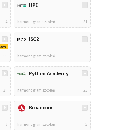
HPE
4
harmonogram szkoleń
81
ISC2
-20%
11
harmonogram szkoleń
6
Python Academy
21
harmonogram szkoleń
23
Broadcom
9
harmonogram szkoleń
2