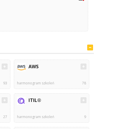
AWS
93
harmonogram szkoleń
78
ITIL®
27
harmonogram szkoleń
9