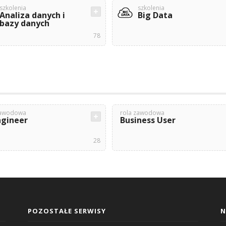
szkolenia
szkolenia
Analiza danych i
Big Data
bazy danych
78
zawodowa
rola zawodowa
ngineer
Business User
28
POZOSTAŁE SERWISY
N