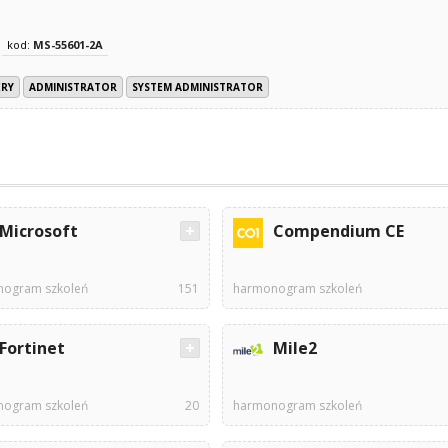
kod:
MS-55601-2A
ERY
ADMINISTRATOR
SYSTEM ADMINISTRATOR
Microsoft
Compendium CE
ogram szkoleń
151
harmonogram szkoleń
Fortinet
Mile2
ogram szkoleń
20
harmonogram szkoleń