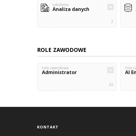
szkolenia
Analiza danych
2
ROLE ZAWODOWE
rola zawodowa
rola 
Administrator
AI E
22
KONTAKT