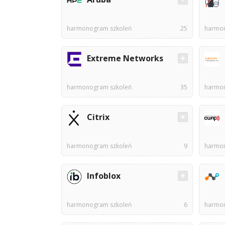
harmonogram szkoleń
25
harmon
Extreme Networks
harmonogram szkoleń
35
harmon
Citrix
harmonogram szkoleń
9
harmon
Infoblox
harmonogram szkoleń
6
harmon