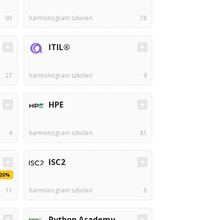
93
harmonogram szkoleń
78
ITIL®
27
harmonogram szkoleń
9
HPE
4
harmonogram szkoleń
81
ISC2
-20%
11
harmonogram szkoleń
6
Python Academy