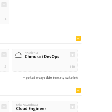
34
szkolenia
Chmura i DevOps
2
140
+ pokaż wszystkie tematy szkoleń
rola zawodowa
Cloud Engineer