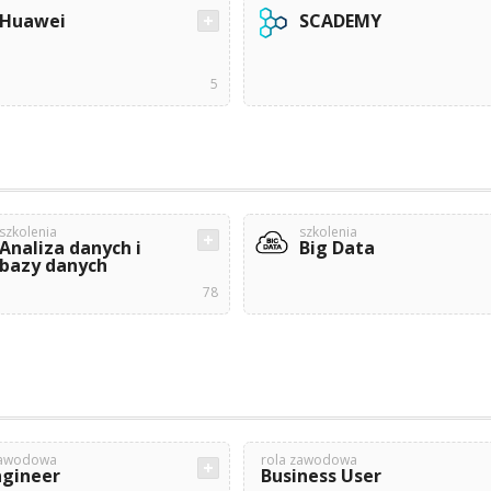
Huawei
SCADEMY
5
szkolenia
szkolenia
Analiza danych i
Big Data
bazy danych
78
zawodowa
rola zawodowa
ngineer
Business User