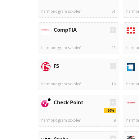
harmonogram szkoleń
61
harmon
CompTIA
harmonogram szkoleń
25
harmon
F5
harmonogram szkoleń
16
harmon
Check Point
-20%
harmonogram szkoleń
9
harmon
Aruba