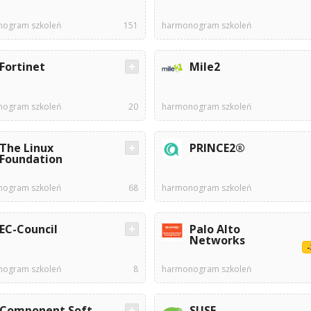
ogram szkoleń
151
harmonogram szkoleń
Fortinet
Mile2
ogram szkoleń
20
harmonogram szkoleń
The Linux
PRINCE2®
Foundation
ogram szkoleń
68
harmonogram szkoleń
EC-Council
Palo Alto
Networks
ogram szkoleń
8
harmonogram szkoleń
Component Soft
SUSE