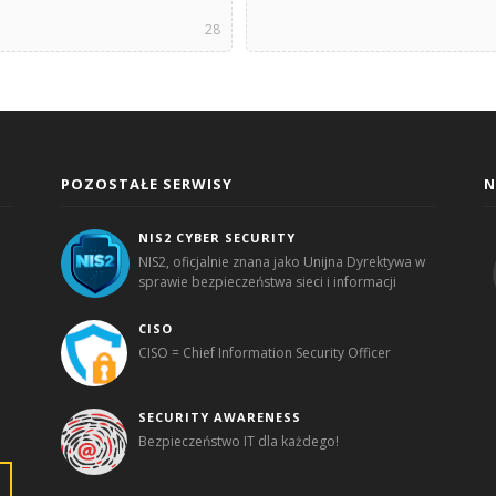
28
POZOSTAŁE SERWISY
N
NIS2 CYBER SECURITY
NIS2, oficjalnie znana jako Unijna Dyrektywa w
sprawie bezpieczeństwa sieci i informacji
CISO
CISO = Chief Information Security Officer
SECURITY AWARENESS
Bezpieczeństwo IT dla każdego!