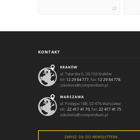
22
KONTAKT
KRAKÓW
ul. Tatarska 5, 30-103 Kraków
tel:
12 29 84 777
, fax:
12 29 84 778
szkolenia@compendium.pl
WARSZAWA
ul. Postępu 18B, 02-676 Warszawa
tel.:
22 417 41 70
, fax:
22 417 41 75
szkolenia@compendium.pl
ZAPISZ SIĘ DO NEWSLETTERA