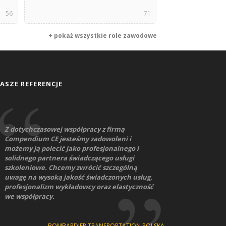
56
71
+ pokaż wszystkie role zawodowe
ASZE REFERENCJE
Z dotychczasowej współpracy z firmą
Compendium CE jesteśmy zadowoleni i
możemy ją polecić jako profesjonalnego i
solidnego partnera świadczącego usługi
szkoleniowe. Chcemy zwrócić szczególną
uwagę na wysoką jakość świadczonych usług,
profesjonalizm wykładowcy oraz elastyczność
we współpracy.
BOMBARDIER TRANSPORTATION POLSKA