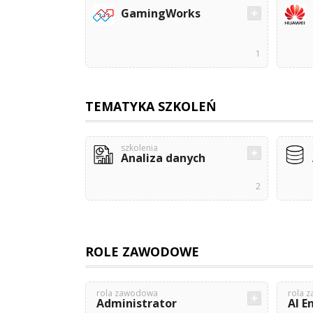
GamingWorks
1
TEMATYKA SZKOLEŃ
szkolenia
Analiza danych
2
ROLE ZAWODOWE
rola zawodowa
rola 
Administrator
AI E