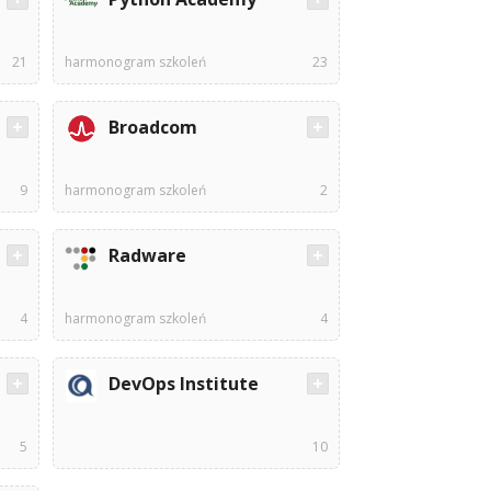
21
harmonogram szkoleń
23
Broadcom
9
harmonogram szkoleń
2
Radware
4
harmonogram szkoleń
4
DevOps Institute
5
10