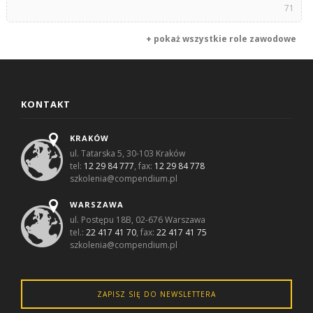
71
+ pokaż wszystkie role zawodowe
KONTAKT
KRAKÓW
ul. Tatarska 5, 30-103 Kraków
tel:
12 29 84 777
, fax:
12 29 84 778
szkolenia@compendium.pl
WARSZAWA
ul. Postępu 18B, 02-676 Warszawa
tel.:
22 417 41 70
, fax:
22 417 41 75
szkolenia@compendium.pl
ZAPISZ SIĘ DO NEWSLETTERA