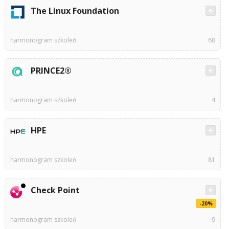
The Linux Foundation
harmonogram szkoleń
68
PRINCE2®
harmonogram szkoleń
4
HPE
harmonogram szkoleń
81
Check Point
-20%
harmonogram szkoleń
9