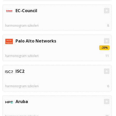
EC-Council
harmonogram szkoleń
8
Palo Alto Networks
-20%
harmonogram szkoleń
11
ISC2
harmonogram szkoleń
6
Aruba