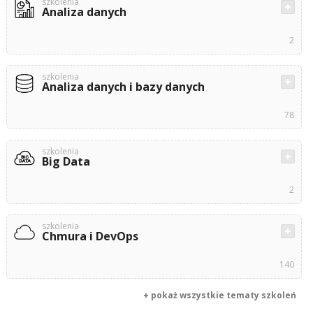
szkolenia
Analiza danych
2
szkolenia
Analiza danych i bazy danych
78
szkolenia
Big Data
2
szkolenia
Chmura i DevOps
140
+ pokaż wszystkie tematy szkoleń