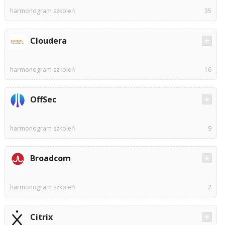
harmonogram szkoleń
35
Cloudera
harmonogram szkoleń
16
OffSec
harmonogram szkoleń
9
Broadcom
harmonogram szkoleń
2
Citrix