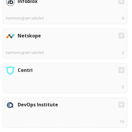
Infoblox
harmonogram szkoleń
6
Netskope
harmonogram szkoleń
2
Centri
5
DevOps Institute
10