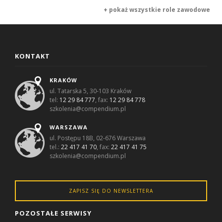
+ pokaż wszystkie role zawodowe
KONTAKT
KRAKÓW
ul. Tatarska 5, 30-103 Kraków
tel:
12 29 84 777
, fax:
12 29 84 778
szkolenia@compendium.pl
WARSZAWA
ul. Postępu 18B, 02-676 Warszawa
tel.:
22 417 41 70
, fax:
22 417 41 75
szkolenia@compendium.pl
ZAPISZ SIĘ DO NEWSLETTERA
POZOSTAŁE SERWISY