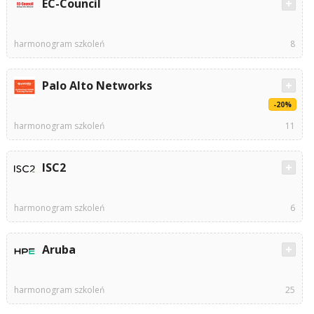
EC-Council
harmonogram szkoleń
8
Palo Alto Networks
-20%
harmonogram szkoleń
11
ISC2
harmonogram szkoleń
6
Aruba
harmonogram szkoleń
25