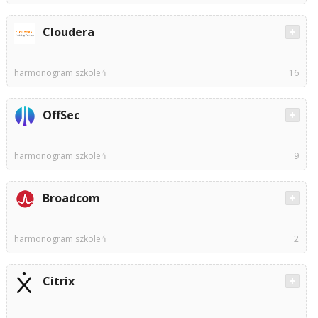
Cloudera
harmonogram szkoleń
16
OffSec
harmonogram szkoleń
9
Broadcom
harmonogram szkoleń
2
Citrix