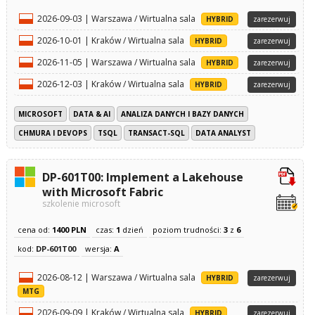
2026-09-03 | Warszawa / Wirtualna sala
HYBRID
zarezerwuj
2026-10-01 | Kraków / Wirtualna sala
HYBRID
zarezerwuj
2026-11-05 | Warszawa / Wirtualna sala
HYBRID
zarezerwuj
2026-12-03 | Kraków / Wirtualna sala
HYBRID
zarezerwuj
MICROSOFT
DATA & AI
ANALIZA DANYCH I BAZY DANYCH
CHMURA I DEVOPS
TSQL
TRANSACT-SQL
DATA ANALYST
DP-601T00: Implement a Lakehouse
with Microsoft Fabric
szkolenie microsoft
cena od:
1400 PLN
czas:
1
dzień
poziom trudności:
3
z
6
kod:
DP-601T00
wersja:
A
2026-08-12 | Warszawa / Wirtualna sala
HYBRID
zarezerwuj
MTG
2026-09-09 | Kraków / Wirtualna sala
HYBRID
zarezerwuj