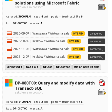
solutions using Microsoft Fabric
szkolenie microsoft
cena od:
3900 PLN
czas:
4
dni
poziom trudności:
5
z
6
kod:
DP-600T00
wersja:
A
2026-09-07 | Warszawa / Wirtualna sala
HYBRID
zarezerwuj
2026-10-05 | Kraków / Wirtualna sala
HYBRID
zarezerwuj
2026-11-02 | Warszawa / Wirtualna sala
HYBRID
zarezerwuj
2026-12-07 | Kraków / Wirtualna sala
HYBRID
zarezerwuj
MICROSOFT
DATA & AI
DP-600
DP-600T00
MICROSOFT FABRIC
DP-080T00: Query and modify data with
Transact-SQL
szkolenie microsoft
cena od:
2100 PLN
czas:
2
dni
poziom trudności:
1
z
6
kod:
DP-080T00
wersja:
A