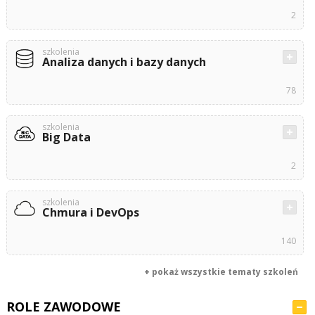
2
szkolenia
Analiza danych i bazy danych
78
szkolenia
Big Data
2
szkolenia
Chmura i DevOps
140
+ pokaż wszystkie tematy szkoleń
ROLE ZAWODOWE