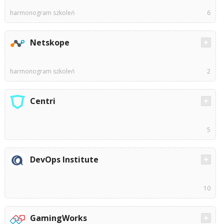
harmonogram szkoleń
6
Netskope
harmonogram szkoleń
2
Centri
5
DevOps Institute
10
GamingWorks