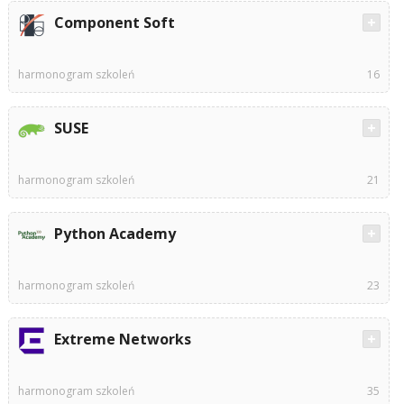
Component Soft
harmonogram szkoleń
16
SUSE
harmonogram szkoleń
21
Python Academy
harmonogram szkoleń
23
Extreme Networks
harmonogram szkoleń
35