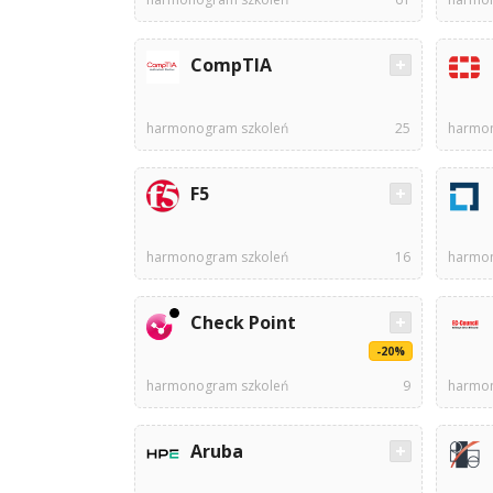
CompTIA
harmonogram szkoleń
25
harmon
F5
harmonogram szkoleń
16
harmon
Check Point
-20%
harmonogram szkoleń
9
harmon
Aruba