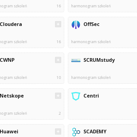
ogram szkoleń
16
harmonogram szkoleń
Cloudera
OffSec
ogram szkoleń
16
harmonogram szkoleń
CWNP
SCRUMstudy
ogram szkoleń
10
harmonogram szkoleń
Netskope
Centri
ogram szkoleń
2
Huawei
SCADEMY