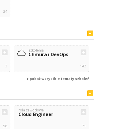
34
szkolenia
Chmura i DevOps
2
142
+ pokaż wszystkie tematy szkoleń
rola zawodowa
Cloud Engineer
56
71