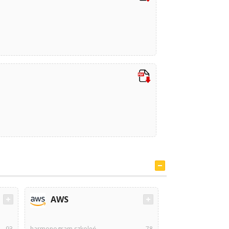
AWS
93
harmonogram szkoleń
78