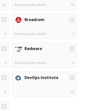
21
harmonogram szkoleń
23
Broadcom
9
harmonogram szkoleń
2
Radware
4
harmonogram szkoleń
4
DevOps Institute
5
10