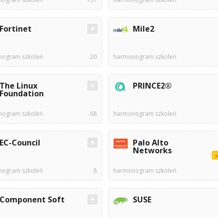
Fortinet
Mile2
ogram szkoleń
20
harmonogram szkoleń
The Linux
PRINCE2®
Foundation
ogram szkoleń
68
harmonogram szkoleń
EC-Council
Palo Alto
Networks
ogram szkoleń
8
harmonogram szkoleń
Component Soft
SUSE