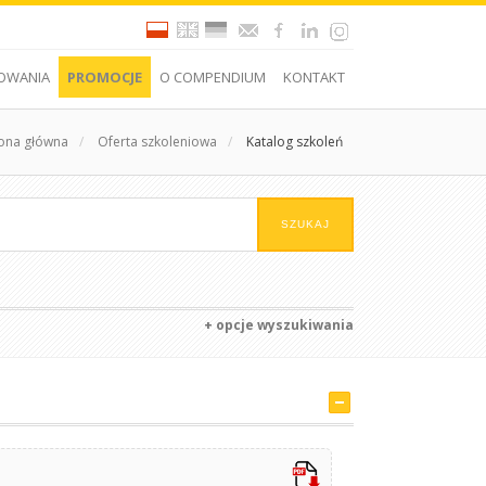
OWANIA
PROMOCJE
O COMPENDIUM
KONTAKT
rona główna
/
Oferta szkoleniowa
/
Katalog szkoleń
+ opcje wyszukiwania