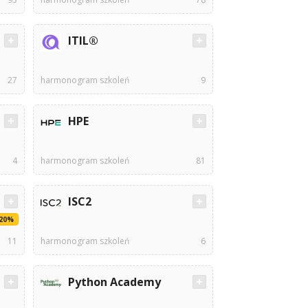
ITIL®
27
harmonogram szkoleń
9
HPE
4
harmonogram szkoleń
81
ISC2
-20%
11
harmonogram szkoleń
6
Python Academy