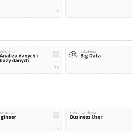
5
szkolenia
szkolenia
Analiza danych i
Big Data
bazy danych
78
zawodowa
rola zawodowa
ngineer
Business User
28