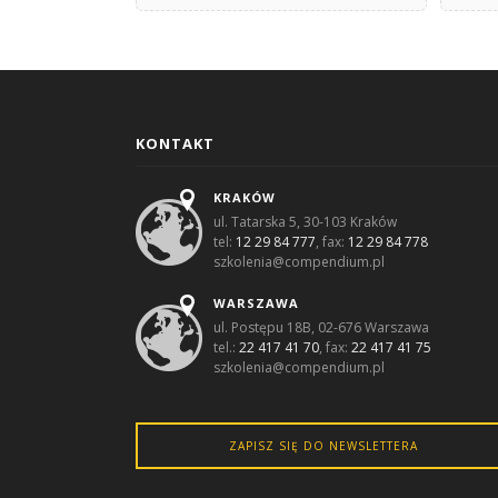
KONTAKT
KRAKÓW
ul. Tatarska 5, 30-103 Kraków
tel:
12 29 84 777
, fax:
12 29 84 778
szkolenia@compendium.pl
WARSZAWA
ul. Postępu 18B, 02-676 Warszawa
tel.:
22 417 41 70
, fax:
22 417 41 75
szkolenia@compendium.pl
ZAPISZ SIĘ DO NEWSLETTERA