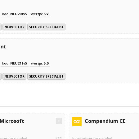
kod:
NEU201v5
wersja:
5.x
NEUVECTOR
SECURITY SPECIALIST
ent
kod:
NEU211v5
wersja:
5.0
NEUVECTOR
SECURITY SPECIALIST
Microsoft
Compendium CE
ogram szkoleń
137
harmonogram szkoleń