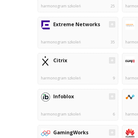
harmonogram szkoleń
25
harmon
Extreme Networks
harmonogram szkoleń
35
harmon
Citrix
harmonogram szkoleń
9
harmon
Infoblox
harmonogram szkoleń
6
harmon
GamingWorks