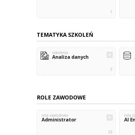
1
TEMATYKA SZKOLEŃ
szkolenia
Analiza danych
2
ROLE ZAWODOWE
rola zawodowa
rola 
Administrator
AI E
22