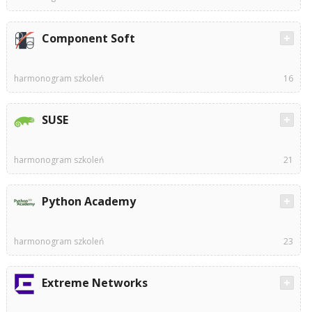
Component Soft
harmonogram szkoleń
16
SUSE
harmonogram szkoleń
21
Python Academy
harmonogram szkoleń
23
Extreme Networks