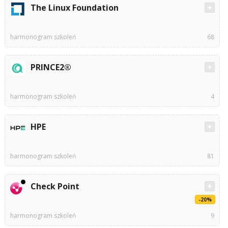
The Linux Foundation
harmonogram szkoleń
68
PRINCE2®
harmonogram szkoleń
4
HPE
harmonogram szkoleń
81
Check Point
-20%
harmonogram szkoleń
9