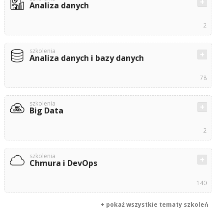
Analiza danych
2
szkolenia
Analiza danych i bazy danych
78
szkolenia
Big Data
2
szkolenia
Chmura i DevOps
140
+ pokaż wszystkie tematy szkoleń