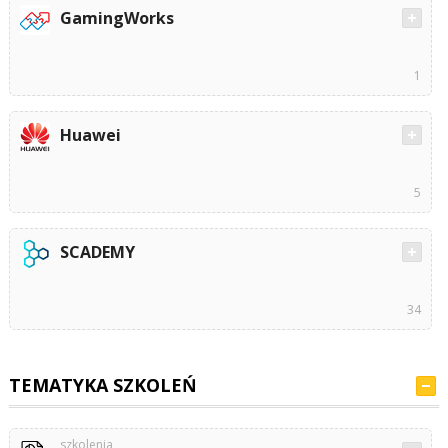
GamingWorks
1
Huawei
5
SCADEMY
34
TEMATYKA SZKOLEŃ
szkolenia