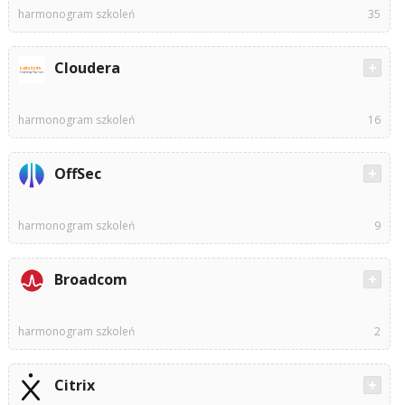
harmonogram szkoleń
35
Cloudera
harmonogram szkoleń
16
OffSec
harmonogram szkoleń
9
Broadcom
harmonogram szkoleń
2
Citrix