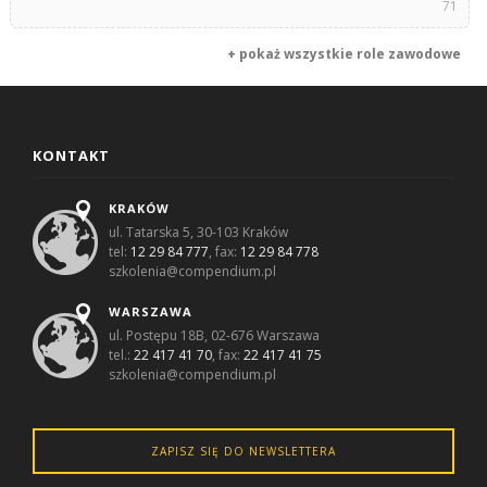
71
+ pokaż wszystkie role zawodowe
KONTAKT
KRAKÓW
ul. Tatarska 5, 30-103 Kraków
tel:
12 29 84 777
, fax:
12 29 84 778
szkolenia@compendium.pl
WARSZAWA
ul. Postępu 18B, 02-676 Warszawa
tel.:
22 417 41 70
, fax:
22 417 41 75
szkolenia@compendium.pl
ZAPISZ SIĘ DO NEWSLETTERA