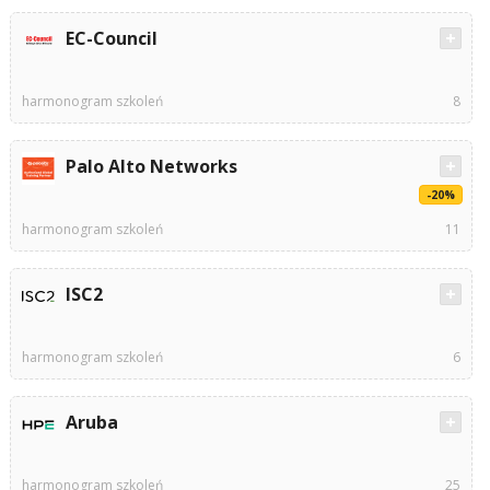
EC-Council
harmonogram szkoleń
8
Palo Alto Networks
-20%
harmonogram szkoleń
11
ISC2
harmonogram szkoleń
6
Aruba
harmonogram szkoleń
25