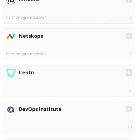
harmonogram szkoleń
6
Netskope
harmonogram szkoleń
2
Centri
5
DevOps Institute
10