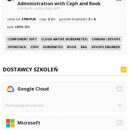
Administration with Ceph and Rook
szkolenie component soft
cena od:
3700 PLN
czas:
2
dni
poziom trudności:
3
z
6
kod:
CEPH-151
COMPONENT SOFT
CLOUD-NATIVE (KUBERNETES)
CHMURA I DEVOPS
OPENSTACK
CEPH
KUBERNETES
ROOK
RAG
DEVOPS ENGINEER
DOSTAWCY SZKOLEŃ
Google Cloud
harmonogram szkoleń
61
Microsoft