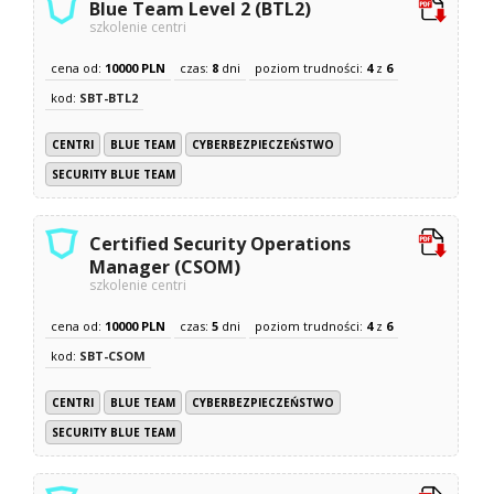
Blue Team Level 2 (BTL2)
szkolenie centri
cena od:
10000 PLN
czas:
8
dni
poziom trudności:
4
z
6
kod:
SBT-BTL2
CENTRI
BLUE TEAM
CYBERBEZPIECZEŃSTWO
SECURITY BLUE TEAM
Certified Security Operations
Manager (CSOM)
szkolenie centri
cena od:
10000 PLN
czas:
5
dni
poziom trudności:
4
z
6
kod:
SBT-CSOM
CENTRI
BLUE TEAM
CYBERBEZPIECZEŃSTWO
SECURITY BLUE TEAM