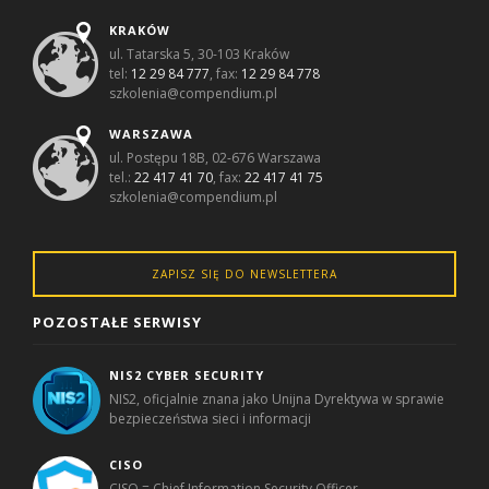
KRAKÓW
ul. Tatarska 5, 30-103 Kraków
tel:
12 29 84 777
, fax:
12 29 84 778
szkolenia@compendium.pl
WARSZAWA
ul. Postępu 18B, 02-676 Warszawa
tel.:
22 417 41 70
, fax:
22 417 41 75
szkolenia@compendium.pl
ZAPISZ SIĘ DO NEWSLETTERA
POZOSTAŁE SERWISY
NIS2 CYBER SECURITY
NIS2, oficjalnie znana jako Unijna Dyrektywa w sprawie
bezpieczeństwa sieci i informacji
CISO
CISO = Chief Information Security Officer