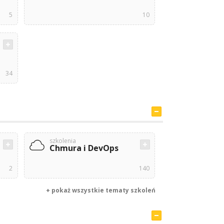
5
10
34
szkolenia
Chmura i DevOps
2
140
+ pokaż wszystkie tematy szkoleń