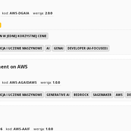
kod:
AWS-DGAIA
wersja:
2.0.0
N W JEDNEJ KORZYSTNEJ CENIE
CJA I UCZENIE MASZYNOWE
AI
GENAI
DEVELOPER (AI-FOCUSED)
ment on AWS
kod:
AWS-AGAIDAWS
wersja:
1.0.0
CJA I UCZENIE MASZYNOWE
GENERATIVE AI
BEDROCK
SAGEMAKER
AWS
DE
z
6
kod:
AWS-AAIF
wersja:
1.0.0