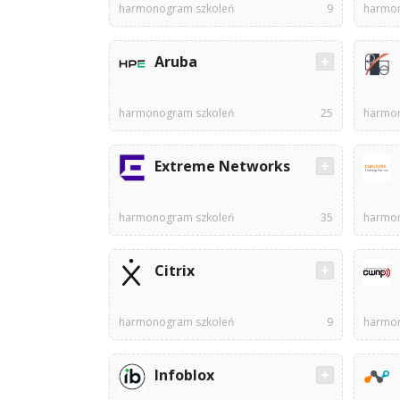
harmonogram szkoleń
9
harmon
Aruba
harmonogram szkoleń
25
harmon
Extreme Networks
harmonogram szkoleń
35
harmon
Citrix
harmonogram szkoleń
9
harmon
Infoblox