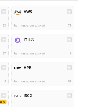
AWS
93
harmonogram szkoleń
78
ITIL®
27
harmonogram szkoleń
9
HPE
4
harmonogram szkoleń
81
ISC2
-20%