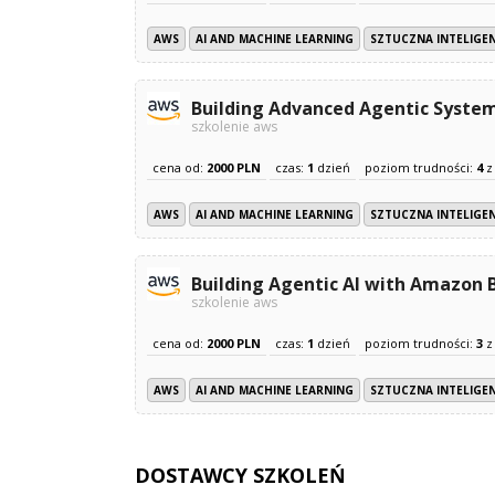
AWS
AI AND MACHINE LEARNING
SZTUCZNA INTELIGEN
Building Advanced Agentic Syste
szkolenie aws
cena od:
2000 PLN
czas:
1
dzień
poziom trudności:
4
AWS
AI AND MACHINE LEARNING
SZTUCZNA INTELIGEN
Building Agentic AI with Amazon
szkolenie aws
cena od:
2000 PLN
czas:
1
dzień
poziom trudności:
3
AWS
AI AND MACHINE LEARNING
SZTUCZNA INTELIGEN
DOSTAWCY SZKOLEŃ