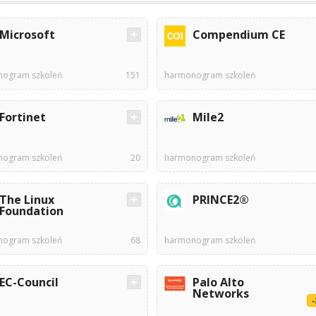
Microsoft
Compendium CE
ogram szkoleń
151
harmonogram szkoleń
Fortinet
Mile2
ogram szkoleń
20
harmonogram szkoleń
The Linux
PRINCE2®
Foundation
ogram szkoleń
68
harmonogram szkoleń
EC-Council
Palo Alto
Networks