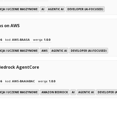
CJA I UCZENIE MASZYNOWE
AI
AGENTIC AI
DEVELOPER (AI-FOCUSED)
ms on AWS
z
6
kod:
AWS-BAASA
wersja:
1.0.0
CJA I UCZENIE MASZYNOWE
AWS
AGENTIC AI
DEVELOPER (AI-FOCUSED)
 Bedrock AgentCore
z
6
kod:
AWS-BAAIABAC
wersja:
1.0.0
CJA I UCZENIE MASZYNOWE
AMAZON BEDROCK
AI
AGENTIC AI
DEVELOPER (