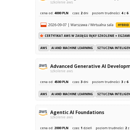
szkolenie aws
cena od:
4000 PLN
czas:
2
dni
poziom trudności:
4
z
6
2026-09-07 | Warszawa / Wirtualna sala
HYBRID
CERTYFIKAT AWS W ZASIĘGU RĘKI! SZKOLENIE + EGZAMI
AWS
AI AND MACHINE LEARNING
SZTUCZNA INTELIGEN
Advanced Generative AI Develop
szkolenie aws
cena od:
4500 PLN
czas:
3
dni
poziom trudności:
3
z
6
AWS
AI AND MACHINE LEARNING
SZTUCZNA INTELIGEN
Agentic AI Foundations
szkolenie aws
cena od:
2000 PLN
czas:
1
dzień
poziom trudności:
2