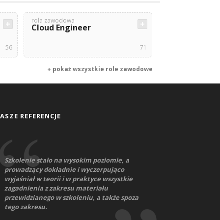
rola zawodowa
Cloud Engineer
56
71
+ pokaż wszystkie role zawodowe
ASZE REFERENCJE
Szkolenie stało na wysokim poziomie, a
prowadzący dokładnie i wyczerpująco
wyjaśniał w teorii i w praktyce wszystkie
zagadnienia z zakresu materiału
przewidzianego w szkoleniu, a także spoza
tego zakresu.