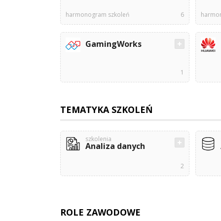
harmonogram szkoleń
6
harmon
GamingWorks
1
TEMATYKA SZKOLEŃ
szkolenia
Analiza danych
2
ROLE ZAWODOWE