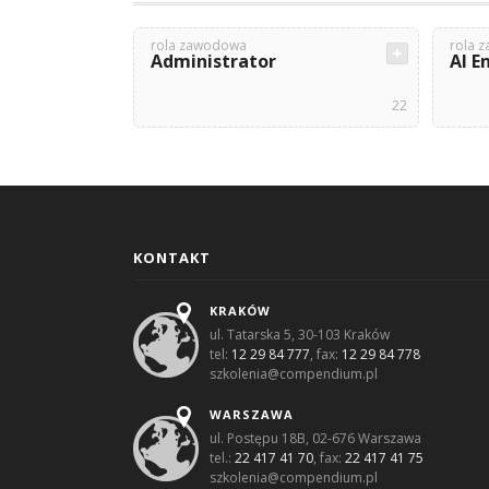
rola zawodowa
rola 
Administrator
AI E
22
KONTAKT
KRAKÓW
ul. Tatarska 5, 30-103 Kraków
tel:
12 29 84 777
, fax:
12 29 84 778
szkolenia@compendium.pl
WARSZAWA
ul. Postępu 18B, 02-676 Warszawa
tel.:
22 417 41 70
, fax:
22 417 41 75
szkolenia@compendium.pl