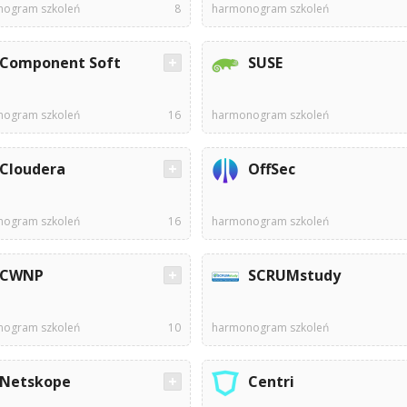
ogram szkoleń
8
harmonogram szkoleń
Component Soft
SUSE
ogram szkoleń
16
harmonogram szkoleń
Cloudera
OffSec
ogram szkoleń
16
harmonogram szkoleń
CWNP
SCRUMstudy
ogram szkoleń
10
harmonogram szkoleń
Netskope
Centri