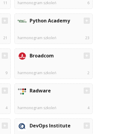
11
harmonogram szkoleń
6
Python Academy
21
harmonogram szkoleń
23
Broadcom
9
harmonogram szkoleń
2
Radware
4
harmonogram szkoleń
4
DevOps Institute