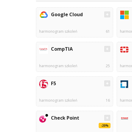
Google Cloud
harmonogram szkoleń
61
harmon
CompTIA
harmonogram szkoleń
25
harmon
F5
harmonogram szkoleń
16
harmon
Check Point
-20%