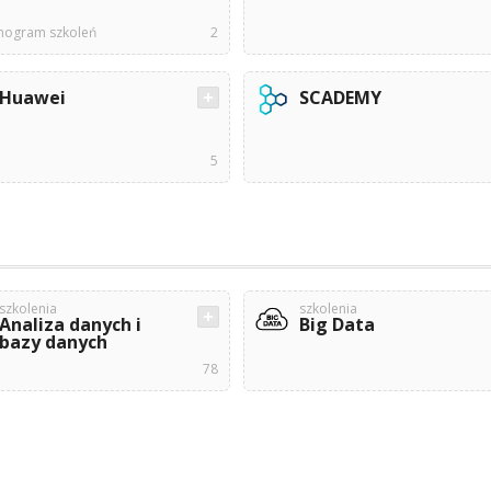
ogram szkoleń
2
Huawei
SCADEMY
5
szkolenia
szkolenia
Analiza danych i
Big Data
bazy danych
78