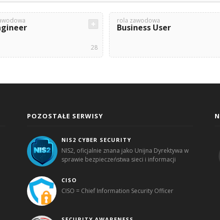
zawodowa
rola zawodowa
ngineer
Business User
28
POZOSTAŁE SERWISY
N
NIS2 CYBER SECURITY
NIS2, oficjalnie znana jako Unijna Dyrektywa w
sprawie bezpieczeństwa sieci i informacji
CISO
CISO = Chief Information Security Officer
SECURITY AWARENESS