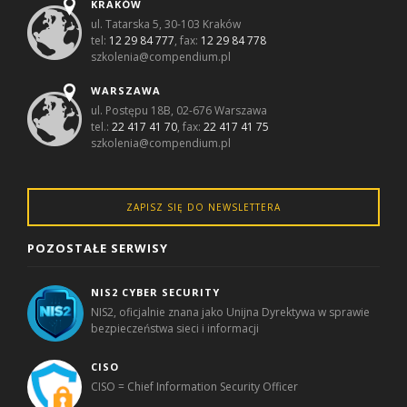
KRAKÓW
ul. Tatarska 5, 30-103 Kraków
tel:
12 29 84 777
, fax:
12 29 84 778
szkolenia@compendium.pl
WARSZAWA
ul. Postępu 18B, 02-676 Warszawa
tel.:
22 417 41 70
, fax:
22 417 41 75
szkolenia@compendium.pl
ZAPISZ SIĘ DO NEWSLETTERA
POZOSTAŁE SERWISY
NIS2 CYBER SECURITY
NIS2, oficjalnie znana jako Unijna Dyrektywa w sprawie
bezpieczeństwa sieci i informacji
CISO
CISO = Chief Information Security Officer