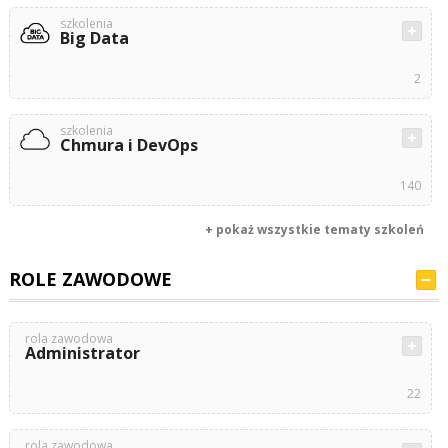
szkolenia
Big Data
2
szkolenia
Chmura i DevOps
140
+ pokaż wszystkie tematy szkoleń
ROLE ZAWODOWE
rola zawodowa
Administrator
22
rola zawodowa