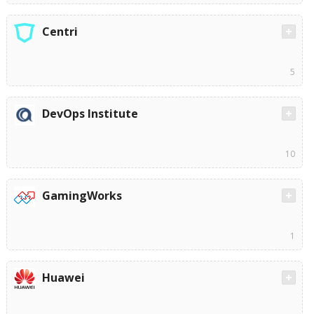
Centri
5
DevOps Institute
10
GamingWorks
1
Huawei