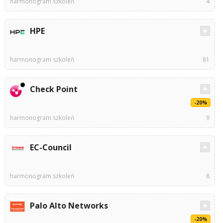
harmonogram szkoleń
4
HPE
harmonogram szkoleń
81
Check Point
-20%
harmonogram szkoleń
9
EC-Council
harmonogram szkoleń
8
Palo Alto Networks
-20%