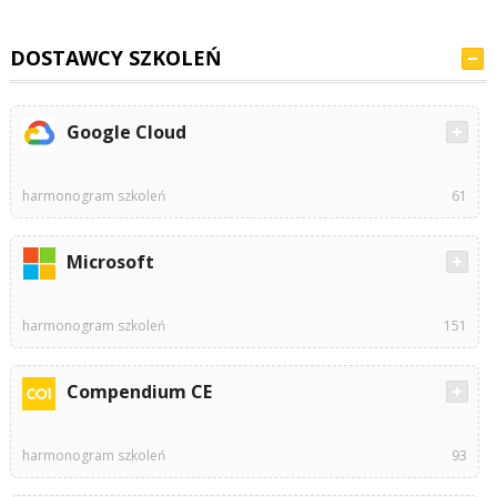
DOSTAWCY SZKOLEŃ
Google Cloud
harmonogram szkoleń
61
Microsoft
harmonogram szkoleń
151
Compendium CE
harmonogram szkoleń
93