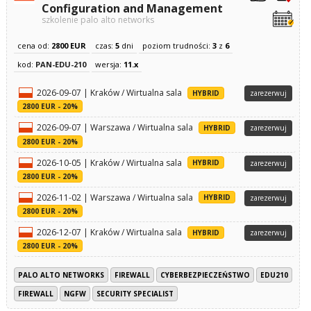
Configuration and Management
szkolenie palo alto networks
cena od:
2800 EUR
czas:
5
dni
poziom trudności:
3
z
6
kod:
PAN-EDU-210
wersja:
11.x
2026-09-07 | Kraków / Wirtualna sala
HYBRID
zarezerwuj
2800 EUR - 20%
2026-09-07 | Warszawa / Wirtualna sala
HYBRID
zarezerwuj
2800 EUR - 20%
2026-10-05 | Kraków / Wirtualna sala
HYBRID
zarezerwuj
2800 EUR - 20%
2026-11-02 | Warszawa / Wirtualna sala
HYBRID
zarezerwuj
2800 EUR - 20%
2026-12-07 | Kraków / Wirtualna sala
HYBRID
zarezerwuj
2800 EUR - 20%
PALO ALTO NETWORKS
FIREWALL
CYBERBEZPIECZEŃSTWO
EDU210
FIREWALL
NGFW
SECURITY SPECIALIST