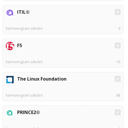
ITIL®
harmonogram szkoleń
9
F5
harmonogram szkoleń
16
The Linux Foundation
harmonogram szkoleń
68
PRINCE2®