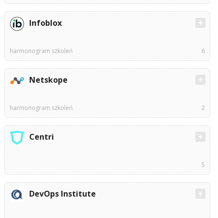
Infoblox
harmonogram szkoleń
6
Netskope
harmonogram szkoleń
2
Centri
5
DevOps Institute