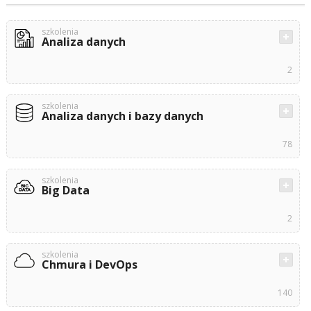
szkolenia
Analiza danych
2
szkolenia
Analiza danych i bazy danych
78
szkolenia
Big Data
2
szkolenia
Chmura i DevOps
140