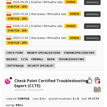
2026-09-30 | Kraków / Wirtualna sala
HYBRID
zarezerwuj
5100 PLN - 20%
2026-10-28 | Warszawa / Wirtualna sala
HYBRID
zarezerwuj
5100 PLN - 20%
2026-12-23 | Kraków / Wirtualna sala
HYBRID
zarezerwuj
5100 PLN - 20%
2026-12-30 | Warszawa / Wirtualna sala
HYBRID
zarezerwuj
5100 PLN - 20%
CHECK POINT
INFINITY SPECIALIZATIONS
CYBERBEZPIECZEŃSTWO
NIS2/KSC
CCTA
FIREWALL
NGFW
TROUBLESHOOTING
CERTYFIKACJA
SECURITY SPECIALIST
Check Point Certified Troubleshooting
Expert (CCTE)
szkolenie check point
cena od:
5100 PLN
czas:
2
dni
poziom trudności:
3
z
6
kod:
CP-CCTE
wersja:
R82.x