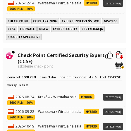
2026-12-14 | Warszawa / Wirtualna sala
HYBRID
zarezerwuj
5600 PLN - 20%
CHECK POINT
CORE TRAINING
CYBERBEZPIECZEŃSTWO
NIS2/KSC
CCSA
FIREWALL
NGFW
CYBERSECURITY
CERTYFIKACJA
SECURITY SPECIALIST
Check Point Certified Security Expert
(CCSE)
szkolenie check point
cena od:
5600 PLN
czas:
3
dni
poziom trudności:
4
z
6
kod:
CP-CCSE
wersja:
R82.x
2026-08-24 | Kraków / Wirtualna sala
HYBRID
zarezerwuj
5600 PLN - 20%
2026-09-28 | Warszawa / Wirtualna sala
HYBRID
zarezerwuj
5600 PLN - 20%
2026-10-19 | Warszawa / Wirtualna sala
HYBRID
zarezerwuj