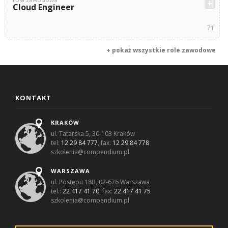
Cloud Engineer
71
+ pokaż wszystkie role zawodowe
KONTAKT
KRAKÓW
ul. Tatarska 5, 30-103 Kraków
tel:
12 29 84 777
, fax:
12 29 84 778
szkolenia@compendium.pl
WARSZAWA
ul. Postępu 18B, 02-676 Warszawa
tel.:
22 417 41 70
, fax:
22 417 41 75
szkolenia@compendium.pl