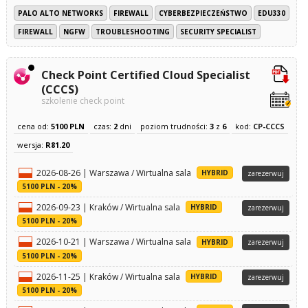
PALO ALTO NETWORKS
FIREWALL
CYBERBEZPIECZEŃSTWO
EDU330
FIREWALL
NGFW
TROUBLESHOOTING
SECURITY SPECIALIST
Check Point Certified Cloud Specialist
(CCCS)
szkolenie check point
cena od:
5100 PLN
czas:
2
dni
poziom trudności:
3
z
6
kod:
CP-CCCS
wersja:
R81.20
2026-08-26 | Warszawa / Wirtualna sala
HYBRID
zarezerwuj
5100 PLN - 20%
2026-09-23 | Kraków / Wirtualna sala
HYBRID
zarezerwuj
5100 PLN - 20%
2026-10-21 | Warszawa / Wirtualna sala
HYBRID
zarezerwuj
5100 PLN - 20%
2026-11-25 | Kraków / Wirtualna sala
HYBRID
zarezerwuj
5100 PLN - 20%