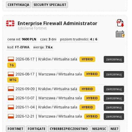
CERTYFIKACJA
SECURITY SPECIALIST
Enterprise Firewall Administrator
szkolenie fortinet
cena od:
9600 PLN
czas:
3
dni
poziom trudności:
4
z
6
kod:
FT-EFWA
wersja:
7.6.x
2026-08-17 | Kraków / Wirtualna sala
HYBRID
zarezerwuj
TG
2026-08-17 | Warszawa / Wirtualna sala
HYBRID
zarezerwuj
MTG
2026-09-09 | Kraków / Wirtualna sala
HYBRID
zarezerwuj
2026-10-07 | Warszawa / Wirtualna sala
HYBRID
zarezerwuj
2026-11-04 | Kraków / Wirtualna sala
HYBRID
zarezerwuj
2026-12-21 | Warszawa / Wirtualna sala
HYBRID
zarezerwuj
FORTINET
FORTIGATE
CYBERBEZPIECZEŃSTWO
NIS2/KSC
NSE7