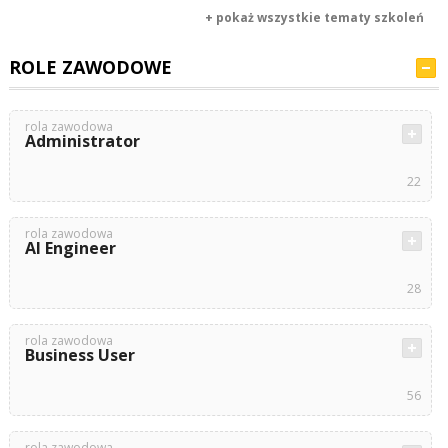
+ pokaż wszystkie tematy szkoleń
ROLE ZAWODOWE
rola zawodowa
Administrator
22
rola zawodowa
AI Engineer
28
rola zawodowa
Business User
56
rola zawodowa