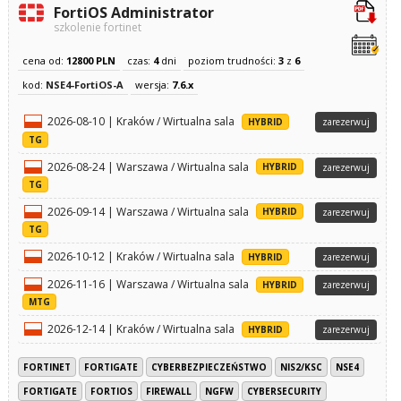
FortiOS Administrator
szkolenie fortinet
cena od:
12800 PLN
czas:
4
dni
poziom trudności:
3
z
6
kod:
NSE4-FortiOS-A
wersja:
7.6.x
2026-08-10 | Kraków / Wirtualna sala
HYBRID
zarezerwuj
TG
2026-08-24 | Warszawa / Wirtualna sala
HYBRID
zarezerwuj
TG
2026-09-14 | Warszawa / Wirtualna sala
HYBRID
zarezerwuj
TG
2026-10-12 | Kraków / Wirtualna sala
HYBRID
zarezerwuj
2026-11-16 | Warszawa / Wirtualna sala
HYBRID
zarezerwuj
MTG
2026-12-14 | Kraków / Wirtualna sala
HYBRID
zarezerwuj
FORTINET
FORTIGATE
CYBERBEZPIECZEŃSTWO
NIS2/KSC
NSE4
FORTIGATE
FORTIOS
FIREWALL
NGFW
CYBERSECURITY