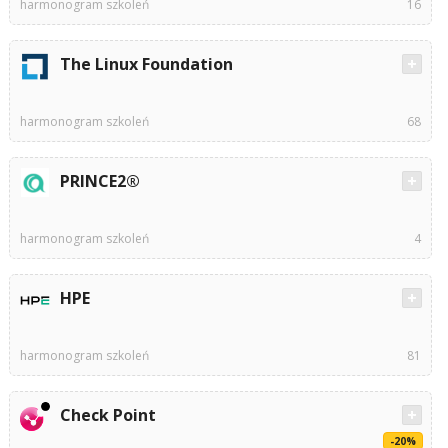
harmonogram szkoleń
16
The Linux Foundation
harmonogram szkoleń
68
PRINCE2®
harmonogram szkoleń
4
HPE
harmonogram szkoleń
81
Check Point
-20%