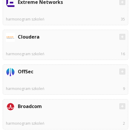
Extreme Networks
harmonogram szkoleń
35
Cloudera
harmonogram szkoleń
16
OffSec
harmonogram szkoleń
9
Broadcom
harmonogram szkoleń
2