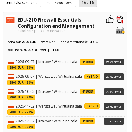
tematyka szkolenia
rola zawodowa
16
z 16
EDU-210 Firewall Essentials:
Configuration and Management
szkolenie palo alto networks
cena od:
2800 EUR
czas:
5
dni
poziom trudności:
3
z
6
kod:
PAN-EDU-210
wersja:
11.x
2026-09-07 | Kraków / Wirtualna sala
HYBRID
zarezerwuj
2800 EUR - 20%
2026-09-07 | Warszawa / Wirtualna sala
HYBRID
zarezerwuj
2800 EUR - 20%
2026-10-05 | Kraków / Wirtualna sala
HYBRID
zarezerwuj
2800 EUR - 20%
2026-11-02 | Warszawa / Wirtualna sala
HYBRID
zarezerwuj
2800 EUR - 20%
2026-12-07 | Kraków / Wirtualna sala
HYBRID
zarezerwuj
2800 EUR - 20%