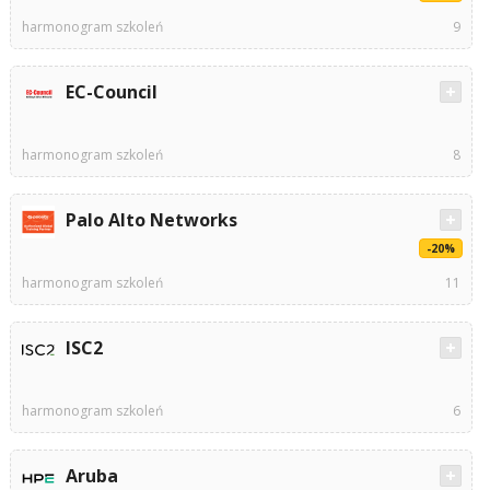
harmonogram szkoleń
9
EC-Council
harmonogram szkoleń
8
Palo Alto Networks
-20%
harmonogram szkoleń
11
ISC2
harmonogram szkoleń
6
Aruba