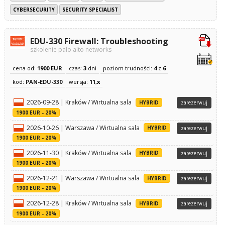
CYBERSECURITY
SECURITY SPECIALIST
EDU-330 Firewall: Troubleshooting
szkolenie palo alto networks
cena od:
1900 EUR
czas:
3
dni
poziom trudności:
4
z
6
kod:
PAN-EDU-330
wersja:
11,x
2026-09-28 | Kraków / Wirtualna sala
HYBRID
zarezerwuj
1900 EUR - 20%
2026-10-26 | Warszawa / Wirtualna sala
HYBRID
zarezerwuj
1900 EUR - 20%
2026-11-30 | Kraków / Wirtualna sala
HYBRID
zarezerwuj
1900 EUR - 20%
2026-12-21 | Warszawa / Wirtualna sala
HYBRID
zarezerwuj
1900 EUR - 20%
2026-12-28 | Kraków / Wirtualna sala
HYBRID
zarezerwuj
1900 EUR - 20%