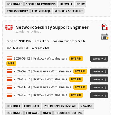
FORTIGATE
SECURE NETWORKING
FIREWALL
NGFW
CYBERSECURITY
CERTYFIKACJA
SECURITY SPECIALIST
Network Security Support Engineer
szkolenie fortinet
cena od:
9600 PLN
czas:
3
dni
poziom trudności:
5
z
6
kod:
NSE7-NSSE
wersja:
7.6.x
2026-08-12 | Kraków / Wirtualna sala
HYBRID
zarezerwuj
MTG
2026-09-02 | Warszawa / Wirtualna sala
HYBRID
zarezerwuj
2026-10-07 | Kraków / Wirtualna sala
HYBRID
zarezerwuj
2026-11-04 | Warszawa / Wirtualna sala
HYBRID
zarezerwuj
2026-12-02 | Kraków / Wirtualna sala
HYBRID
zarezerwuj
FORTINET
FORTIGATE
CYBERBEZPIECZEŃSTWO
NIS2/KSC
FORTIGATE
FIREWALL
NGFW
TROUBLESHOOTING