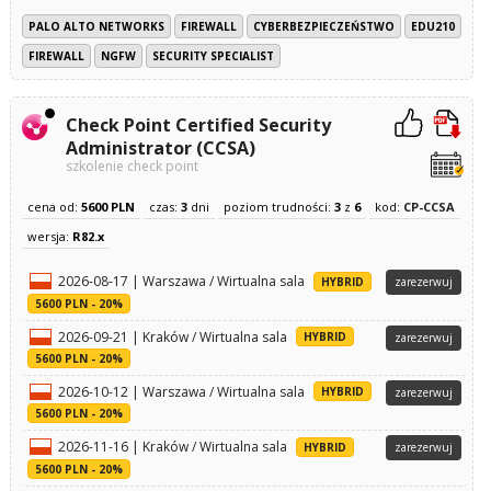
PALO ALTO NETWORKS
FIREWALL
CYBERBEZPIECZEŃSTWO
EDU210
FIREWALL
NGFW
SECURITY SPECIALIST
Check Point Certified Security
Administrator (CCSA)
szkolenie check point
cena od:
5600 PLN
czas:
3
dni
poziom trudności:
3
z
6
kod:
CP-CCSA
wersja:
R82.x
2026-08-17 | Warszawa / Wirtualna sala
HYBRID
zarezerwuj
5600 PLN - 20%
2026-09-21 | Kraków / Wirtualna sala
HYBRID
zarezerwuj
5600 PLN - 20%
2026-10-12 | Warszawa / Wirtualna sala
HYBRID
zarezerwuj
5600 PLN - 20%
2026-11-16 | Kraków / Wirtualna sala
HYBRID
zarezerwuj
5600 PLN - 20%