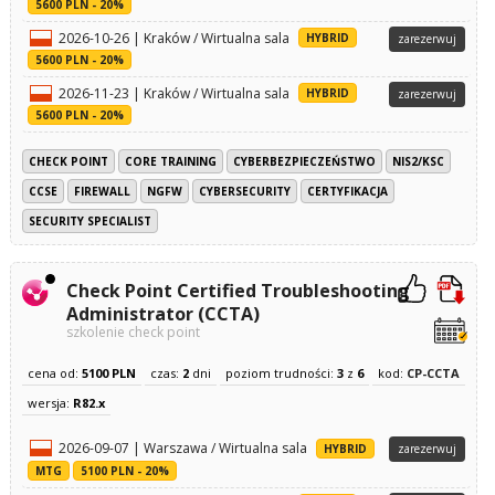
5600 PLN - 20%
2026-10-26 | Kraków / Wirtualna sala
HYBRID
zarezerwuj
5600 PLN - 20%
2026-11-23 | Kraków / Wirtualna sala
HYBRID
zarezerwuj
5600 PLN - 20%
CHECK POINT
CORE TRAINING
CYBERBEZPIECZEŃSTWO
NIS2/KSC
CCSE
FIREWALL
NGFW
CYBERSECURITY
CERTYFIKACJA
SECURITY SPECIALIST
Check Point Certified Troubleshooting
Administrator (CCTA)
szkolenie check point
cena od:
5100 PLN
czas:
2
dni
poziom trudności:
3
z
6
kod:
CP-CCTA
wersja:
R82.x
2026-09-07 | Warszawa / Wirtualna sala
HYBRID
zarezerwuj
MTG
5100 PLN - 20%