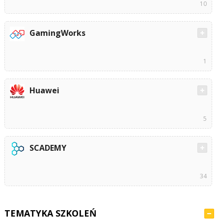
10
GamingWorks
1
Huawei
5
SCADEMY
34
TEMATYKA SZKOLEŃ