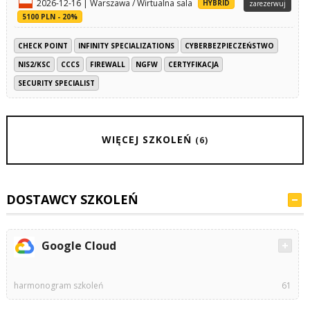
2026-12-16 | Warszawa / Wirtualna sala
HYBRID
zarezerwuj
5100 PLN - 20%
CHECK POINT
INFINITY SPECIALIZATIONS
CYBERBEZPIECZEŃSTWO
NIS2/KSC
CCCS
FIREWALL
NGFW
CERTYFIKACJA
SECURITY SPECIALIST
WIĘCEJ SZKOLEŃ
(6)
DOSTAWCY SZKOLEŃ
Google Cloud
harmonogram szkoleń
61