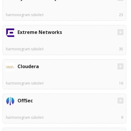
harmonogram szkoleń
23
Extreme Networks
harmonogram szkoleń
35
Cloudera
harmonogram szkoleń
16
OffSec
harmonogram szkoleń
9