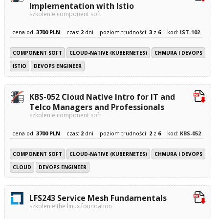
Implementation with Istio
szkolenie component soft
cena od:
3700 PLN
czas:
2
dni
poziom trudności:
3
z
6
kod:
IST-102
COMPONENT SOFT
CLOUD-NATIVE (KUBERNETES)
CHMURA I DEVOPS
ISTIO
DEVOPS ENGINEER
KBS-052 Cloud Native Intro for IT and
Telco Managers and Professionals
szkolenie component soft
cena od:
3700 PLN
czas:
2
dni
poziom trudności:
2
z
6
kod:
KBS-052
COMPONENT SOFT
CLOUD-NATIVE (KUBERNETES)
CHMURA I DEVOPS
CLOUD
DEVOPS ENGINEER
LFS243 Service Mesh Fundamentals
szkolenie the linux foundation