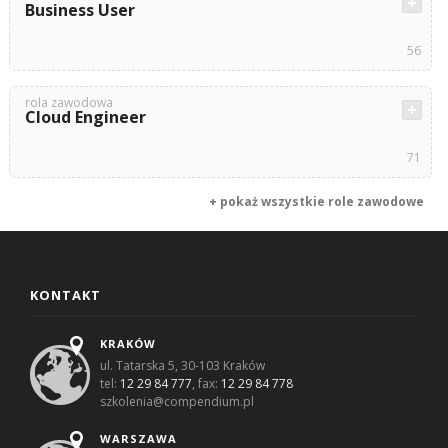
Business User
56
rola zawodowa
Cloud Engineer
71
+ pokaż wszystkie role zawodowe
KONTAKT
KRAKÓW
ul. Tatarska 5, 30-103 Kraków
tel:
12 29 84 777
, fax:
12 29 84 778
szkolenia@compendium.pl
WARSZAWA