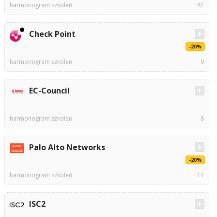
harmonogram szkoleń
81
Check Point
-20%
harmonogram szkoleń
9
EC-Council
harmonogram szkoleń
8
Palo Alto Networks
-20%
harmonogram szkoleń
11
ISC2