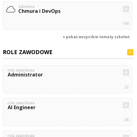
szkolenia
Chmura i DevOps
140
+ pokaż wszystkie tematy szkoleń
ROLE ZAWODOWE
rola zawodowa
Administrator
22
rola zawodowa
AI Engineer
28
rola zawodowa