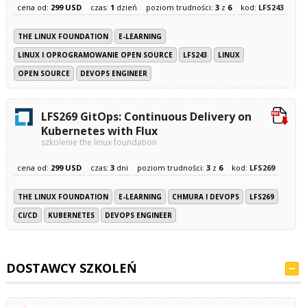
cena od:
299 USD
czas:
1
dzień
poziom trudności:
3
z
6
kod:
LFS243
THE LINUX FOUNDATION
E-LEARNING
LINUX I OPROGRAMOWANIE OPEN SOURCE
LFS243
LINUX
OPEN SOURCE
DEVOPS ENGINEER
LFS269 GitOps: Continuous Delivery on
Kubernetes with Flux
szkolenie the linux foundation
cena od:
299 USD
czas:
3
dni
poziom trudności:
3
z
6
kod:
LFS269
THE LINUX FOUNDATION
E-LEARNING
CHMURA I DEVOPS
LFS269
CI/CD
KUBERNETES
DEVOPS ENGINEER
DOSTAWCY SZKOLEŃ