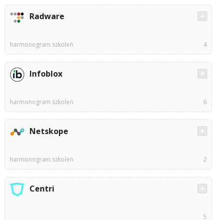
Radware
harmonogram szkoleń
4
Infoblox
harmonogram szkoleń
6
Netskope
harmonogram szkoleń
2
Centri
5