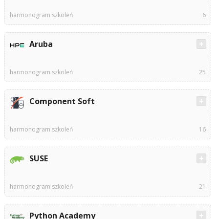
harmonogram szkoleń
6
Aruba
harmonogram szkoleń
25
Component Soft
harmonogram szkoleń
16
SUSE
harmonogram szkoleń
21
Python Academy