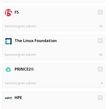
F5
harmonogram szkoleń
16
The Linux Foundation
harmonogram szkoleń
68
PRINCE2®
harmonogram szkoleń
4
HPE