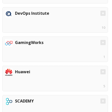
DevOps Institute
10
GamingWorks
1
Huawei
5
SCADEMY