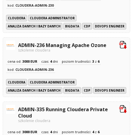
kod:
CLOUDERA-ADMIN-230
CLOUDERA
CLOUDERA ADMINISTRATOR
ANALIZA DANYCH I BAZY DANYCH
BIGDATA
CDP
DEVOPS ENGINEER
ADMIN-236 Managing Apache Ozone
szkolenie cloudera
cena od:
3000 EUR
czas:
4
dni
poziom trudności:
3
z
6
kod:
CLOUDERA-ADMIN-236
CLOUDERA
CLOUDERA ADMINISTRATOR
ANALIZA DANYCH I BAZY DANYCH
BIGDATA
CDP
DEVOPS ENGINEER
ADMIN-335 Running Cloudera Private
Cloud
szkolenie cloudera
cena od:
3000 EUR
czas:
4
dni
poziom trudności:
4
z
6