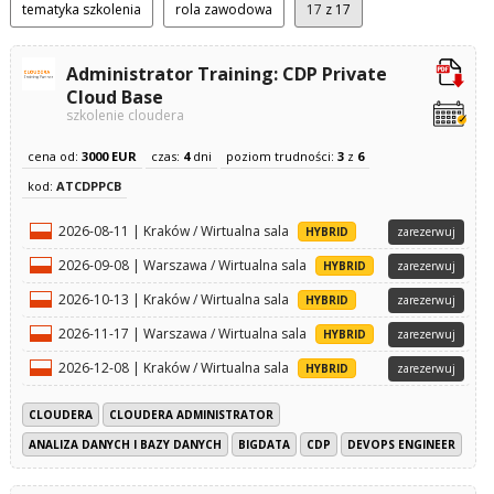
tematyka szkolenia
rola zawodowa
17
z 17
Administrator Training: CDP Private
Cloud Base
szkolenie cloudera
cena od:
3000 EUR
czas:
4
dni
poziom trudności:
3
z
6
kod:
ATCDPPCB
2026-08-11 | Kraków / Wirtualna sala
HYBRID
zarezerwuj
2026-09-08 | Warszawa / Wirtualna sala
HYBRID
zarezerwuj
2026-10-13 | Kraków / Wirtualna sala
HYBRID
zarezerwuj
2026-11-17 | Warszawa / Wirtualna sala
HYBRID
zarezerwuj
2026-12-08 | Kraków / Wirtualna sala
HYBRID
zarezerwuj
CLOUDERA
CLOUDERA ADMINISTRATOR
ANALIZA DANYCH I BAZY DANYCH
BIGDATA
CDP
DEVOPS ENGINEER