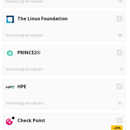
harmonogram szkoleń
16
The Linux Foundation
harmonogram szkoleń
68
PRINCE2®
harmonogram szkoleń
4
HPE
harmonogram szkoleń
81
Check Point
-20%