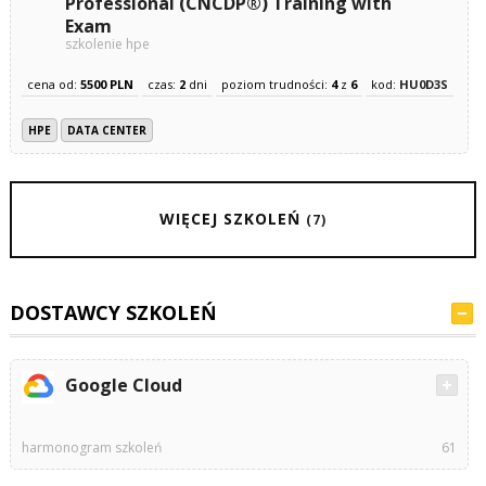
Professional (CNCDP®) Training with
Exam
szkolenie hpe
cena od:
5500 PLN
czas:
2
dni
poziom trudności:
4
z
6
kod:
HU0D3S
HPE
DATA CENTER
WIĘCEJ SZKOLEŃ
(7)
DOSTAWCY SZKOLEŃ
Google Cloud
harmonogram szkoleń
61