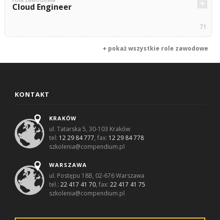
Cloud Engineer
71
+ pokaż wszystkie role zawodowe
KONTAKT
KRAKÓW
ul. Tatarska 5, 30-103 Kraków
tel:
12 29 84 777
, fax:
12 29 84 778
szkolenia@compendium.pl
WARSZAWA
ul. Postępu 18B, 02-676 Warszawa
tel.:
22 417 41 70
, fax:
22 417 41 75
szkolenia@compendium.pl