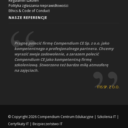
Regulamin szkoleń
Polityka zgłaszania nieprawidłowości
Ethics & Code of Conduct
NASZE REFERENCJE
Pragnę polecić firmę Compendium CE Sp. z o.o. jako
kompetentnego o profesjonalnego partnera. Chcemy
wyrazić swoje zadowolenie, a zarazem polecić
Compendium CE jako kompetentną firmę
szkoleniową. Stworzono też bardzo miłą atmosferę
na zajęciach.
ITIS SP. Z O.O.
© Copyright 2026
Compendium Centrum Edukacyjne
|
Szkolenia IT
|
Certyfikaty IT
|
Bezpieczeństwo IT