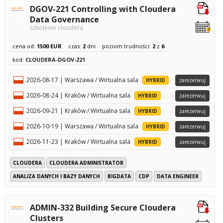
DGOV-221 Controlling with Cloudera
Data Governance
szkolenie cloudera
cena od:
1500 EUR
czas:
2
dni
poziom trudności:
2
z
6
kod:
CLOUDERA-DGOV-221
2026-08-17 | Warszawa / Wirtualna sala
HYBRID
zarezerwuj
2026-08-24 | Kraków / Wirtualna sala
HYBRID
zarezerwuj
2026-09-21 | Kraków / Wirtualna sala
HYBRID
zarezerwuj
2026-10-19 | Warszawa / Wirtualna sala
HYBRID
zarezerwuj
2026-11-23 | Kraków / Wirtualna sala
HYBRID
zarezerwuj
CLOUDERA
CLOUDERA ADMINISTRATOR
ANALIZA DANYCH I BAZY DANYCH
BIGDATA
CDP
DATA ENGINEER
ADMIN-332 Building Secure Cloudera
Clusters