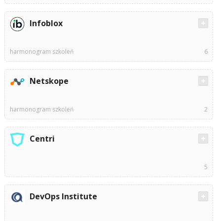
Infoblox
harmonogram szkoleń
6
Netskope
harmonogram szkoleń
2
Centri
5
DevOps Institute