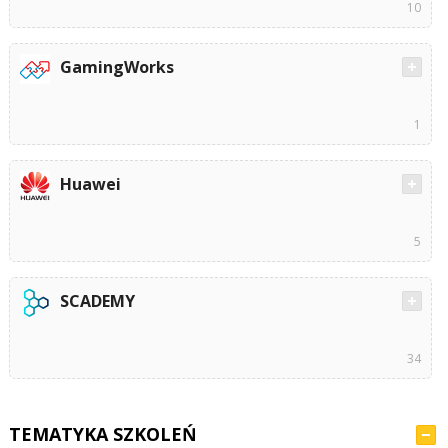
10
GamingWorks
1
Huawei
5
SCADEMY
34
TEMATYKA SZKOLEŃ