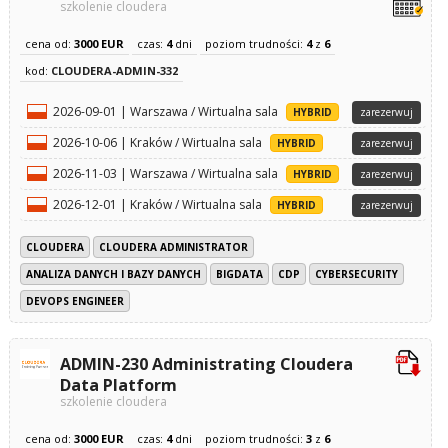
szkolenie cloudera
cena od:
3000 EUR
czas:
4
dni
poziom trudności:
4
z
6
kod:
CLOUDERA-ADMIN-332
2026-09-01 | Warszawa / Wirtualna sala
HYBRID
zarezerwuj
2026-10-06 | Kraków / Wirtualna sala
HYBRID
zarezerwuj
2026-11-03 | Warszawa / Wirtualna sala
HYBRID
zarezerwuj
2026-12-01 | Kraków / Wirtualna sala
HYBRID
zarezerwuj
CLOUDERA
CLOUDERA ADMINISTRATOR
ANALIZA DANYCH I BAZY DANYCH
BIGDATA
CDP
CYBERSECURITY
DEVOPS ENGINEER
ADMIN-230 Administrating Cloudera
Data Platform
szkolenie cloudera
cena od:
3000 EUR
czas:
4
dni
poziom trudności:
3
z
6