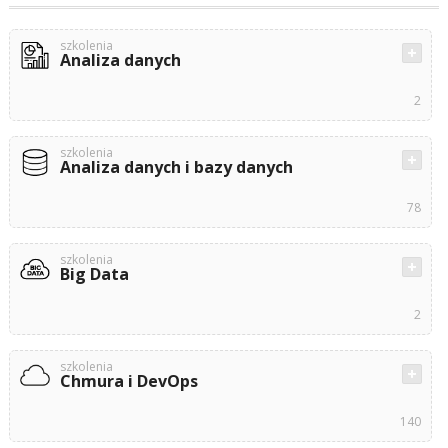
szkolenia
Analiza danych
2
szkolenia
Analiza danych i bazy danych
78
szkolenia
Big Data
2
szkolenia
Chmura i DevOps
140