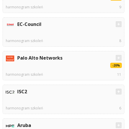
harmonogram szkoleń
9
EC-Council
harmonogram szkoleń
8
Palo Alto Networks
-20%
harmonogram szkoleń
11
ISC2
harmonogram szkoleń
6
Aruba