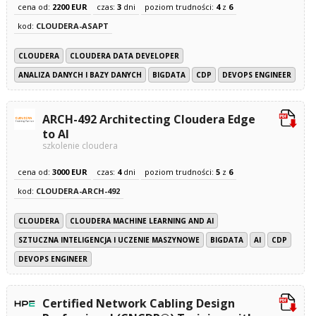
cena od:
2200 EUR
czas:
3
dni
poziom trudności:
4
z
6
kod:
CLOUDERA-ASAPT
CLOUDERA
CLOUDERA DATA DEVELOPER
ANALIZA DANYCH I BAZY DANYCH
BIGDATA
CDP
DEVOPS ENGINEER
ARCH-492 Architecting Cloudera Edge
to AI
szkolenie cloudera
cena od:
3000 EUR
czas:
4
dni
poziom trudności:
5
z
6
kod:
CLOUDERA-ARCH-492
CLOUDERA
CLOUDERA MACHINE LEARNING AND AI
SZTUCZNA INTELIGENCJA I UCZENIE MASZYNOWE
BIGDATA
AI
CDP
DEVOPS ENGINEER
Certified Network Cabling Design