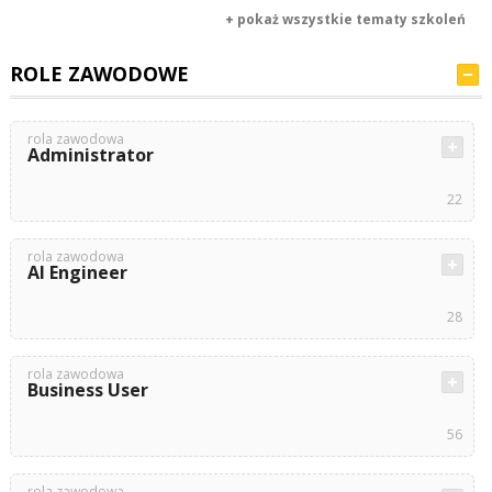
+ pokaż wszystkie tematy szkoleń
ROLE ZAWODOWE
rola zawodowa
Administrator
22
rola zawodowa
AI Engineer
28
rola zawodowa
Business User
56
rola zawodowa