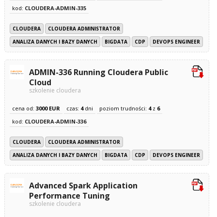
kod:
CLOUDERA-ADMIN-335
CLOUDERA
CLOUDERA ADMINISTRATOR
ANALIZA DANYCH I BAZY DANYCH
BIGDATA
CDP
DEVOPS ENGINEER
ADMIN-336 Running Cloudera Public
Cloud
szkolenie cloudera
cena od:
3000 EUR
czas:
4
dni
poziom trudności:
4
z
6
kod:
CLOUDERA-ADMIN-336
CLOUDERA
CLOUDERA ADMINISTRATOR
ANALIZA DANYCH I BAZY DANYCH
BIGDATA
CDP
DEVOPS ENGINEER
Advanced Spark Application
Performance Tuning
szkolenie cloudera