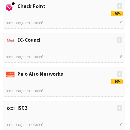
Check Point
-20%
harmonogram szkoleń
9
EC-Council
harmonogram szkoleń
8
Palo Alto Networks
-20%
harmonogram szkoleń
11
ISC2
harmonogram szkoleń
6