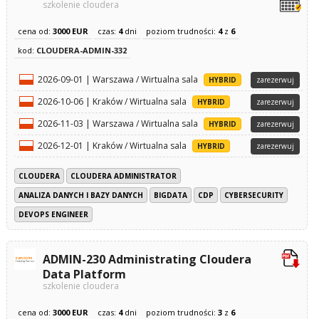
szkolenie cloudera
cena od:
3000 EUR
czas:
4
dni
poziom trudności:
4
z
6
kod:
CLOUDERA-ADMIN-332
2026-09-01 | Warszawa / Wirtualna sala
HYBRID
zarezerwuj
2026-10-06 | Kraków / Wirtualna sala
HYBRID
zarezerwuj
2026-11-03 | Warszawa / Wirtualna sala
HYBRID
zarezerwuj
2026-12-01 | Kraków / Wirtualna sala
HYBRID
zarezerwuj
CLOUDERA
CLOUDERA ADMINISTRATOR
ANALIZA DANYCH I BAZY DANYCH
BIGDATA
CDP
CYBERSECURITY
DEVOPS ENGINEER
ADMIN-230 Administrating Cloudera
Data Platform
szkolenie cloudera
cena od:
3000 EUR
czas:
4
dni
poziom trudności:
3
z
6