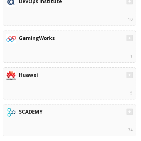
DevOps Institute
10
GamingWorks
1
Huawei
5
SCADEMY
34