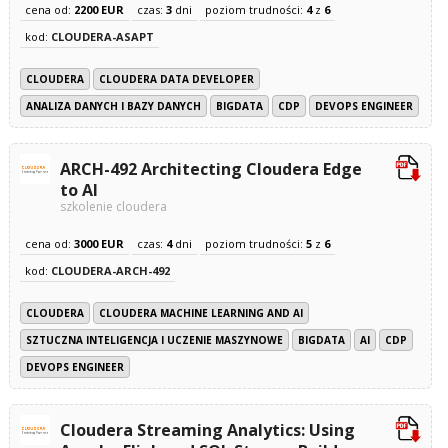
cena od:
2200 EUR
czas:
3
dni
poziom trudności:
4
z
6
kod:
CLOUDERA-ASAPT
CLOUDERA
CLOUDERA DATA DEVELOPER
ANALIZA DANYCH I BAZY DANYCH
BIGDATA
CDP
DEVOPS ENGINEER
ARCH-492 Architecting Cloudera Edge
to AI
szkolenie cloudera
cena od:
3000 EUR
czas:
4
dni
poziom trudności:
5
z
6
kod:
CLOUDERA-ARCH-492
CLOUDERA
CLOUDERA MACHINE LEARNING AND AI
SZTUCZNA INTELIGENCJA I UCZENIE MASZYNOWE
BIGDATA
AI
CDP
DEVOPS ENGINEER
Cloudera Streaming Analytics: Using