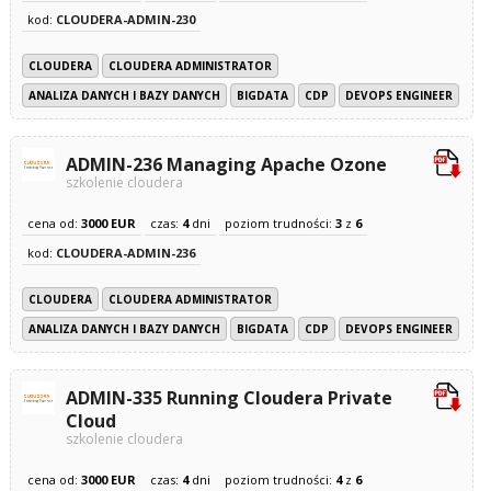
kod:
CLOUDERA-ADMIN-230
CLOUDERA
CLOUDERA ADMINISTRATOR
ANALIZA DANYCH I BAZY DANYCH
BIGDATA
CDP
DEVOPS ENGINEER
ADMIN-236 Managing Apache Ozone
szkolenie cloudera
cena od:
3000 EUR
czas:
4
dni
poziom trudności:
3
z
6
kod:
CLOUDERA-ADMIN-236
CLOUDERA
CLOUDERA ADMINISTRATOR
ANALIZA DANYCH I BAZY DANYCH
BIGDATA
CDP
DEVOPS ENGINEER
ADMIN-335 Running Cloudera Private
Cloud
szkolenie cloudera
cena od:
3000 EUR
czas:
4
dni
poziom trudności:
4
z
6