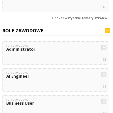
140
+ pokaż wszystkie tematy szkoleń
ROLE ZAWODOWE
rola zawodowa
Administrator
22
rola zawodowa
AI Engineer
28
rola zawodowa
Business User