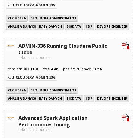
kod:
CLOUDERA-ADMIN-335
CLOUDERA
CLOUDERA ADMINISTRATOR
ANALIZA DANYCH I BAZY DANYCH
BIGDATA
CDP
DEVOPS ENGINEER
ADMIN-336 Running Cloudera Public
Cloud
szkolenie cloudera
cena od:
3000 EUR
czas:
4
dni
poziom trudności:
4
z
6
kod:
CLOUDERA-ADMIN-336
CLOUDERA
CLOUDERA ADMINISTRATOR
ANALIZA DANYCH I BAZY DANYCH
BIGDATA
CDP
DEVOPS ENGINEER
Advanced Spark Application
Performance Tuning
szkolenie cloudera