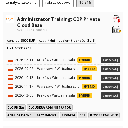
tematyka szkolenia
rola zawodowa
16
z 16
Administrator Training: CDP Private
Cloud Base
szkolenie cloudera
cena od:
3000 EUR
czas:
4
dni
poziom trudności:
3
z
6
kod:
ATCDPPCB
2026-08-11 | Kraków / Wirtualna sala
HYBRID
zarezerwuj
2026-09-08 | Warszawa / Wirtualna sala
HYBRID
zarezerwuj
2026-10-13 | Kraków / Wirtualna sala
HYBRID
zarezerwuj
2026-11-17 | Warszawa / Wirtualna sala
HYBRID
zarezerwuj
2026-12-08 | Kraków / Wirtualna sala
HYBRID
zarezerwuj
CLOUDERA
CLOUDERA ADMINISTRATOR
ANALIZA DANYCH I BAZY DANYCH
BIGDATA
CDP
DEVOPS ENGINEER