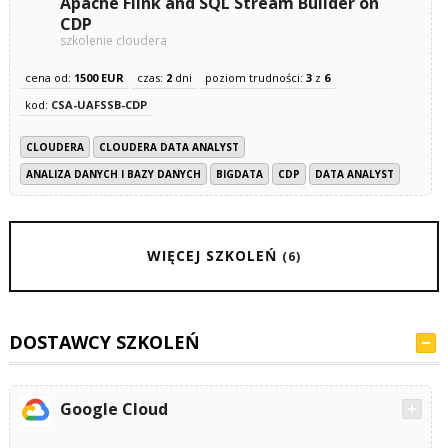
Apache Flink and SQL Stream Builder on
CDP
szkolenie cloudera
cena od:
1500 EUR
czas:
2
dni
poziom trudności:
3
z
6
kod:
CSA-UAFSSB-CDP
CLOUDERA
CLOUDERA DATA ANALYST
ANALIZA DANYCH I BAZY DANYCH
BIGDATA
CDP
DATA ANALYST
WIĘCEJ SZKOLEŃ
(6)
DOSTAWCY SZKOLEŃ
Google Cloud