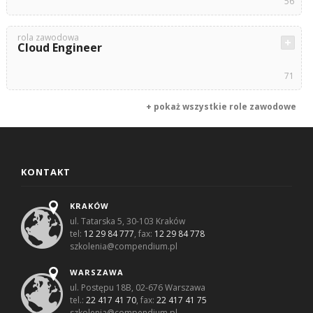
56
rola zawodowa
Cloud Engineer
71
+ pokaż wszystkie role zawodowe
KONTAKT
KRAKÓW
ul. Tatarska 5, 30-103 Kraków
tel:
12 29 84 777
, fax:
12 29 84 778
szkolenia@compendium.pl
WARSZAWA
ul. Postępu 18B, 02-676 Warszawa
tel.:
22 417 41 70
, fax:
22 417 41 75
szkolenia@compendium.pl