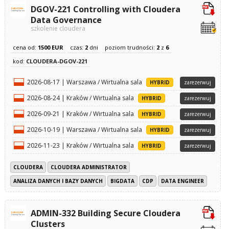
DGOV-221 Controlling with Cloudera
Data Governance
szkolenie cloudera
cena od:
1500 EUR
czas:
2
dni
poziom trudności:
2
z
6
kod:
CLOUDERA-DGOV-221
2026-08-17 | Warszawa / Wirtualna sala
HYBRID
zarezerwuj
2026-08-24 | Kraków / Wirtualna sala
HYBRID
zarezerwuj
2026-09-21 | Kraków / Wirtualna sala
HYBRID
zarezerwuj
2026-10-19 | Warszawa / Wirtualna sala
HYBRID
zarezerwuj
2026-11-23 | Kraków / Wirtualna sala
HYBRID
zarezerwuj
CLOUDERA
CLOUDERA ADMINISTRATOR
ANALIZA DANYCH I BAZY DANYCH
BIGDATA
CDP
DATA ENGINEER
ADMIN-332 Building Secure Cloudera
Clusters