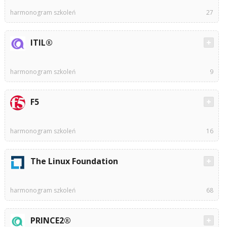
harmonogram szkoleń
27
ITIL®
harmonogram szkoleń
9
F5
harmonogram szkoleń
16
The Linux Foundation
harmonogram szkoleń
68
PRINCE2®