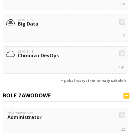
78
szkolenia
Big Data
2
szkolenia
Chmura i DevOps
141
+ pokaż wszystkie tematy szkoleń
ROLE ZAWODOWE
rola zawodowa
Administrator
22