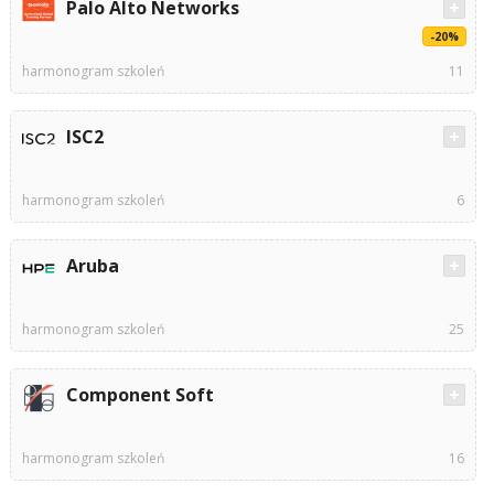
Palo Alto Networks
-20%
harmonogram szkoleń
11
ISC2
harmonogram szkoleń
6
Aruba
harmonogram szkoleń
25
Component Soft
harmonogram szkoleń
16