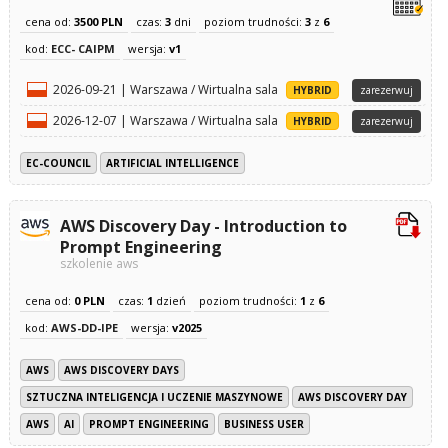
cena od:
3500 PLN
czas:
3
dni
poziom trudności:
3
z
6
kod:
ECC- CAIPM
wersja:
v1
2026-09-21 | Warszawa / Wirtualna sala
HYBRID
zarezerwuj
2026-12-07 | Warszawa / Wirtualna sala
HYBRID
zarezerwuj
EC-COUNCIL
ARTIFICIAL INTELLIGENCE
AWS Discovery Day - Introduction to
Prompt Engineering
szkolenie aws
cena od:
0 PLN
czas:
1
dzień
poziom trudności:
1
z
6
kod:
AWS-DD-IPE
wersja:
v2025
AWS
AWS DISCOVERY DAYS
SZTUCZNA INTELIGENCJA I UCZENIE MASZYNOWE
AWS DISCOVERY DAY
AWS
AI
PROMPT ENGINEERING
BUSINESS USER