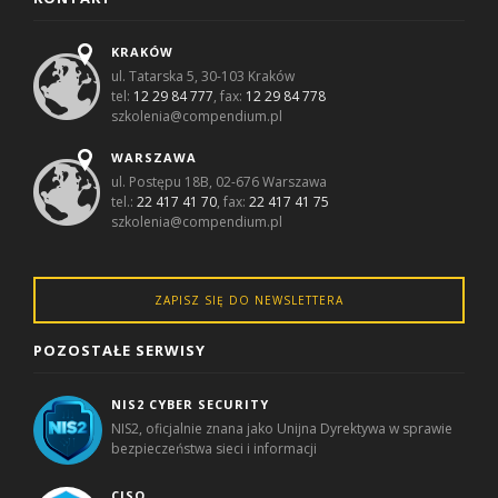
KRAKÓW
ul. Tatarska 5, 30-103 Kraków
tel:
12 29 84 777
, fax:
12 29 84 778
szkolenia@compendium.pl
WARSZAWA
ul. Postępu 18B, 02-676 Warszawa
tel.:
22 417 41 70
, fax:
22 417 41 75
szkolenia@compendium.pl
ZAPISZ SIĘ DO NEWSLETTERA
POZOSTAŁE SERWISY
NIS2 CYBER SECURITY
NIS2, oficjalnie znana jako Unijna Dyrektywa w sprawie
bezpieczeństwa sieci i informacji
CISO