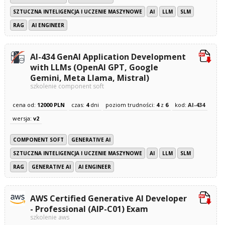
SZTUCZNA INTELIGENCJA I UCZENIE MASZYNOWE
AI
LLM
SLM
RAG
AI ENGINEER
AI-434 GenAI Application Development
with LLMs (OpenAI GPT, Google
Gemini, Meta Llama, Mistral)
szkolenie component soft
cena od:
12000 PLN
czas:
4
dni
poziom trudności:
4
z
6
kod:
AI-434
wersja:
v2
COMPONENT SOFT
GENERATIVE AI
SZTUCZNA INTELIGENCJA I UCZENIE MASZYNOWE
AI
LLM
SLM
RAG
GENERATIVE AI
AI ENGINEER
AWS Certified Generative AI Developer
- Professional (AIP-C01) Exam
szkolenie aws