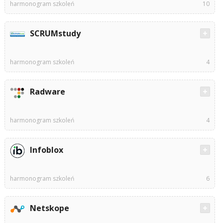
harmonogram szkoleń
10
SCRUMstudy
harmonogram szkoleń
4
Radware
harmonogram szkoleń
4
Infoblox
harmonogram szkoleń
6
Netskope