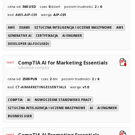
cena od:
360 USD
czas:
0
dzień
poziom trudności:
2
z
6
kod:
AWS-AIP-C01
wersja:
AIP-C01
AWS
EXAMS
SZTUCZNA INTELIGENCJA I UCZENIE MASZYNOWE
AWS
GENERATIVE AI
CERTYFIKACJA
AI ENGINEER
DEVELOPER (AI-FOCUSED)
CompTIA AI for Marketing Essentials
szkolenie comptia
cena od:
2500 PLN
czas:
2
dni
poziom trudności:
2
z
6
kod:
CT-AIMARKETINGESSENTIALS
wersja:
v1.0
COMPTIA
AI
NOWOCZESNE STANOWISKO PRACY
SZTUCZNA INTELIGENCJA I UCZENIE MASZYNOWE
AI
AI ENGINEER
BUSINESS USER