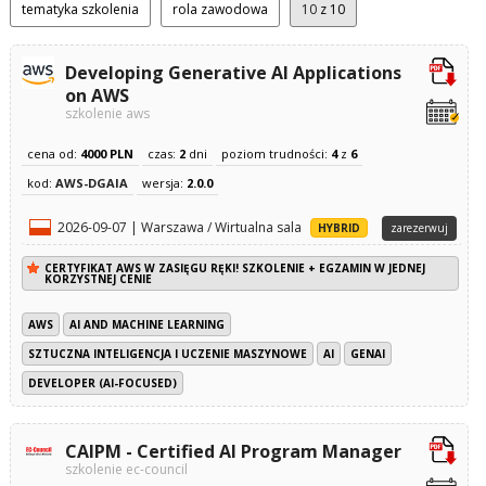
tematyka szkolenia
rola zawodowa
10
z 10
Developing Generative AI Applications
on AWS
szkolenie aws
cena od:
4000 PLN
czas:
2
dni
poziom trudności:
4
z
6
kod:
AWS-DGAIA
wersja:
2.0.0
2026-09-07 | Warszawa / Wirtualna sala
HYBRID
zarezerwuj
CERTYFIKAT AWS W ZASIĘGU RĘKI! SZKOLENIE + EGZAMIN W JEDNEJ
KORZYSTNEJ CENIE
AWS
AI AND MACHINE LEARNING
SZTUCZNA INTELIGENCJA I UCZENIE MASZYNOWE
AI
GENAI
DEVELOPER (AI-FOCUSED)
CAIPM - Certified AI Program Manager
szkolenie ec-council