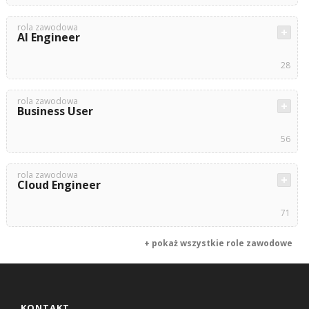
rola zawodowa
AI Engineer
28
rola zawodowa
Business User
56
rola zawodowa
Cloud Engineer
71
+ pokaż wszystkie role zawodowe
KONTAKT