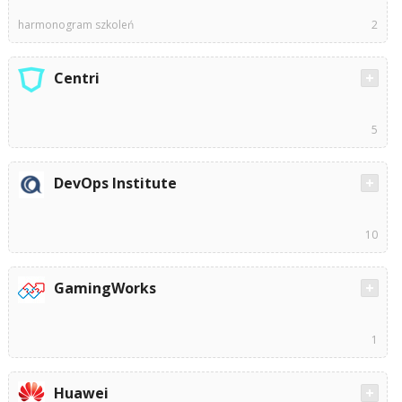
harmonogram szkoleń
2
Centri
5
DevOps Institute
10
GamingWorks
1
Huawei