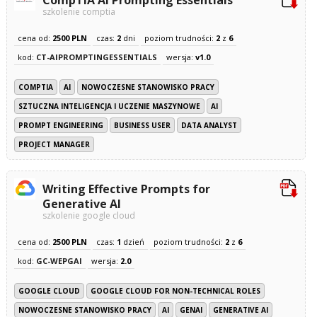
CompTIA AI Prompting Essentials
szkolenie comptia
cena od:
2500 PLN
czas:
2
dni
poziom trudności:
2
z
6
kod:
CT-AIPROMPTINGESSENTIALS
wersja:
v1.0
COMPTIA
AI
NOWOCZESNE STANOWISKO PRACY
SZTUCZNA INTELIGENCJA I UCZENIE MASZYNOWE
AI
PROMPT ENGINEERING
BUSINESS USER
DATA ANALYST
PROJECT MANAGER
Writing Effective Prompts for
Generative AI
szkolenie google cloud
cena od:
2500 PLN
czas:
1
dzień
poziom trudności:
2
z
6
kod:
GC-WEPGAI
wersja:
2.0
GOOGLE CLOUD
GOOGLE CLOUD FOR NON-TECHNICAL ROLES
NOWOCZESNE STANOWISKO PRACY
AI
GENAI
GENERATIVE AI