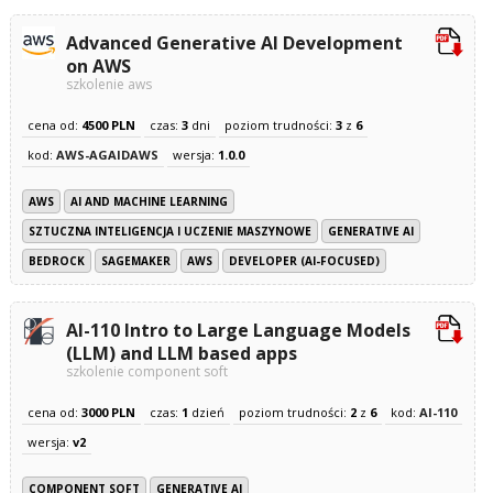
Advanced Generative AI Development
on AWS
szkolenie aws
cena od:
4500 PLN
czas:
3
dni
poziom trudności:
3
z
6
kod:
AWS-AGAIDAWS
wersja:
1.0.0
AWS
AI AND MACHINE LEARNING
SZTUCZNA INTELIGENCJA I UCZENIE MASZYNOWE
GENERATIVE AI
BEDROCK
SAGEMAKER
AWS
DEVELOPER (AI-FOCUSED)
AI-110 Intro to Large Language Models
(LLM) and LLM based apps
szkolenie component soft
cena od:
3000 PLN
czas:
1
dzień
poziom trudności:
2
z
6
kod:
AI-110
wersja:
v2
COMPONENT SOFT
GENERATIVE AI