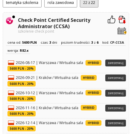
tematyka szkolenia
rola zawodowa
22
z 22
Check Point Certified Security
Administrator (CCSA)
szkolenie check point
cena od:
5600 PLN
czas:
3
dni
poziom trudności:
3
z
6
kod:
CP-CCSA
wersja:
R82.x
2026-08-17 | Warszawa / Wirtualna sala
HYBRID
zarezerwuj
5600 PLN - 20%
2026-09-21 | Kraków / Wirtualna sala
HYBRID
zarezerwuj
5600 PLN - 20%
2026-10-12 | Warszawa / Wirtualna sala
HYBRID
zarezerwuj
5600 PLN - 20%
2026-11-16 | Kraków / Wirtualna sala
HYBRID
zarezerwuj
5600 PLN - 20%
2026-12-14 | Warszawa / Wirtualna sala
HYBRID
zarezerwuj
5600 PLN - 20%