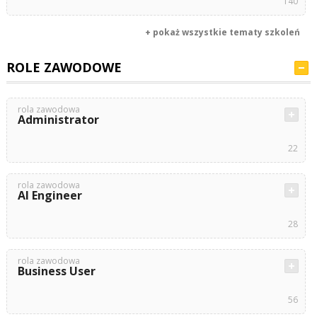
140
+ pokaż wszystkie tematy szkoleń
ROLE ZAWODOWE
rola zawodowa
Administrator
22
rola zawodowa
AI Engineer
28
rola zawodowa
Business User
56