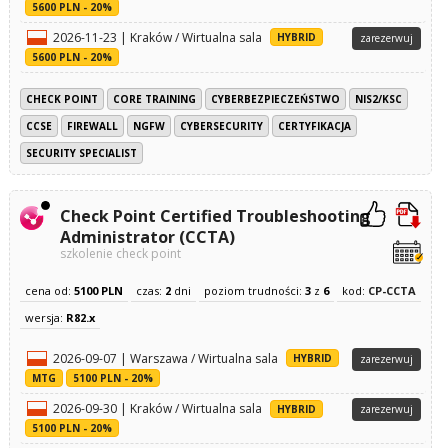
5600 PLN - 20%
2026-11-23 | Kraków / Wirtualna sala
HYBRID
zarezerwuj
5600 PLN - 20%
CHECK POINT
CORE TRAINING
CYBERBEZPIECZEŃSTWO
NIS2/KSC
CCSE
FIREWALL
NGFW
CYBERSECURITY
CERTYFIKACJA
SECURITY SPECIALIST
Check Point Certified Troubleshooting
Administrator (CCTA)
szkolenie check point
cena od:
5100 PLN
czas:
2
dni
poziom trudności:
3
z
6
kod:
CP-CCTA
wersja:
R82.x
2026-09-07 | Warszawa / Wirtualna sala
HYBRID
zarezerwuj
MTG
5100 PLN - 20%
2026-09-30 | Kraków / Wirtualna sala
HYBRID
zarezerwuj
5100 PLN - 20%