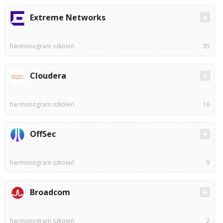
Extreme Networks
harmonogram szkoleń
35
Cloudera
harmonogram szkoleń
16
OffSec
harmonogram szkoleń
9
Broadcom
harmonogram szkoleń
2