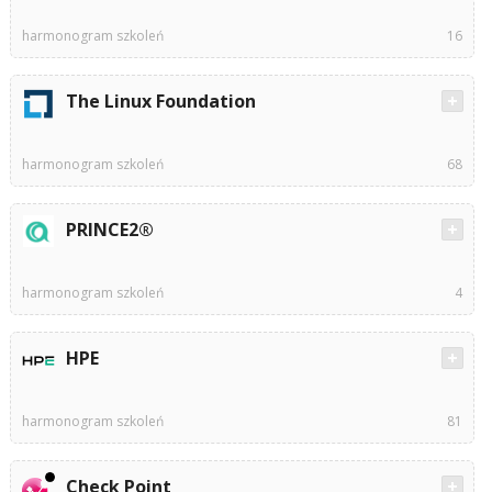
harmonogram szkoleń
16
The Linux Foundation
harmonogram szkoleń
68
PRINCE2®
harmonogram szkoleń
4
HPE
harmonogram szkoleń
81
Check Point