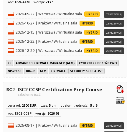
kod:
F5N-AFM
wersja:
v17.1
2026-09-22 | Warszawa / Wirtualna sala
HYBRID
zarezerwuj
2026-10-27 | Kraków / Wirtualna sala
HYBRID
zarezerwuj
2026-12-15 | Warszawa / Wirtualna sala
HYBRID
zarezerwuj
2026-12-22 | Kraków / Wirtualna sala
HYBRID
zarezerwuj
2026-12-29 | Warszawa / Wirtualna sala
HYBRID
zarezerwuj
F5
ADVANCED FIREWALL MANAGER (AFM)
CYBERBEZPIECZEŃSTWO
NIS2/KSC
BIG-IP
AFM
FIREWALL
SECURITY SPECIALIST
ISC2 CCSP Certification Prep Course
szkolenie isc2
cena od:
2500 EUR
czas:
5
dni
poziom trudności:
5
z
6
kod:
ISC2-CCSP
wersja:
2026-08
2026-08-17 | Kraków / Wirtualna sala
HYBRID
zarezerwuj