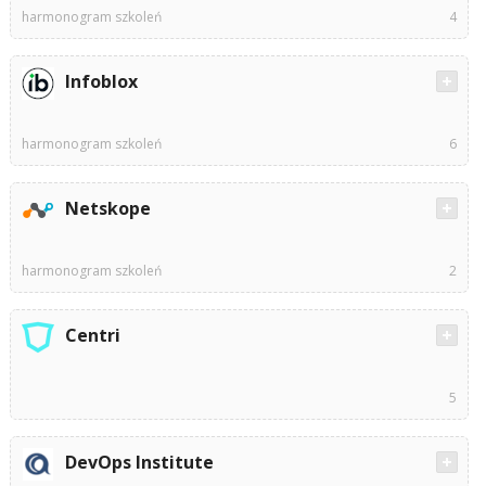
harmonogram szkoleń
4
Infoblox
harmonogram szkoleń
6
Netskope
harmonogram szkoleń
2
Centri
5
DevOps Institute