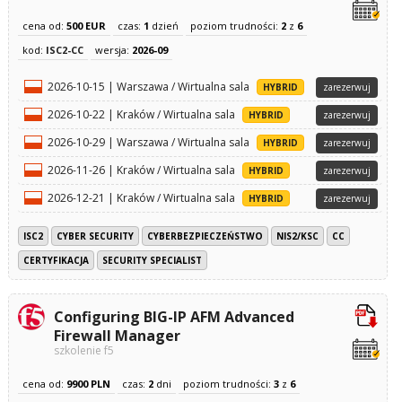
cena od:
500 EUR
czas:
1
dzień
poziom trudności:
2
z
6
kod:
ISC2-CC
wersja:
2026-09
2026-10-15 | Warszawa / Wirtualna sala
HYBRID
zarezerwuj
2026-10-22 | Kraków / Wirtualna sala
HYBRID
zarezerwuj
2026-10-29 | Warszawa / Wirtualna sala
HYBRID
zarezerwuj
2026-11-26 | Kraków / Wirtualna sala
HYBRID
zarezerwuj
2026-12-21 | Kraków / Wirtualna sala
HYBRID
zarezerwuj
ISC2
CYBER SECURITY
CYBERBEZPIECZEŃSTWO
NIS2/KSC
CC
CERTYFIKACJA
SECURITY SPECIALIST
Configuring BIG-IP AFM Advanced
Firewall Manager
szkolenie f5
cena od:
9900 PLN
czas:
2
dni
poziom trudności:
3
z
6