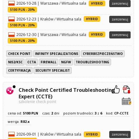
2026-10-28 | Warszawa / Wirtualna sala
HYBRID
zarezerwuj
5100 PLN - 20%
2026-12-23 | Kraków / Wirtualna sala
HYBRID
zarezerwuj
5100 PLN - 20%
2026-12-30 | Warszawa / Wirtualna sala
HYBRID
zarezerwuj
5100 PLN - 20%
CHECK POINT
INFINITY SPECIALIZATIONS
CYBERBEZPIECZEŃSTWO
NIS2/KSC
CCTA
FIREWALL
NGFW
TROUBLESHOOTING
CERTYFIKACJA
SECURITY SPECIALIST
Check Point Certified Troubleshooting
Expert (CCTE)
szkolenie check point
cena od:
5100 PLN
czas:
2
dni
poziom trudności:
3
z
6
kod:
CP-CCTE
wersja:
R82.x
2026-09-01 | Kraków / Wirtualna sala
HYBRID
zarezerwuj