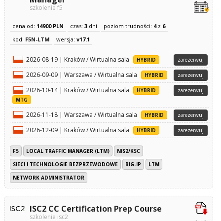
szkolenie f5
cena od:
14900 PLN
czas:
3
dni
poziom trudności:
4
z
6
kod:
F5N-LTM
wersja:
v17.1
2026-08-19 | Kraków / Wirtualna sala
HYBRID
zarezerwuj
2026-09-09 | Warszawa / Wirtualna sala
HYBRID
zarezerwuj
2026-10-14 | Kraków / Wirtualna sala
HYBRID
zarezerwuj
MTG
2026-11-18 | Warszawa / Wirtualna sala
HYBRID
zarezerwuj
2026-12-09 | Kraków / Wirtualna sala
HYBRID
zarezerwuj
F5
LOCAL TRAFFIC MANAGER (LTM)
NIS2/KSC
SIECI I TECHNOLOGIE BEZPRZEWODOWE
BIG-IP
LTM
NETWORK ADMINISTRATOR
ISC2 CC Certification Prep Course
szkolenie isc2