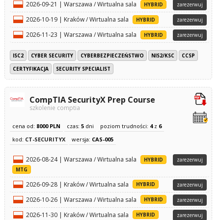
2026-09-21 | Warszawa / Wirtualna sala
HYBRID
zarezerwuj
2026-10-19 | Kraków / Wirtualna sala
HYBRID
zarezerwuj
2026-11-23 | Warszawa / Wirtualna sala
HYBRID
zarezerwuj
ISC2
CYBER SECURITY
CYBERBEZPIECZEŃSTWO
NIS2/KSC
CCSP
CERTYFIKACJA
SECURITY SPECIALIST
CompTIA SecurityX Prep Course
szkolenie comptia
cena od:
8000 PLN
czas:
5
dni
poziom trudności:
4
z
6
kod:
CT-SECURITYX
wersja:
CAS-005
2026-08-24 | Warszawa / Wirtualna sala
HYBRID
zarezerwuj
MTG
2026-09-28 | Kraków / Wirtualna sala
HYBRID
zarezerwuj
2026-10-26 | Warszawa / Wirtualna sala
HYBRID
zarezerwuj
2026-11-30 | Kraków / Wirtualna sala
HYBRID
zarezerwuj