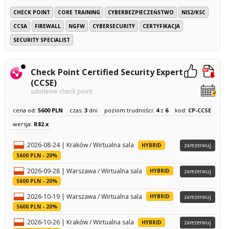
CHECK POINT
CORE TRAINING
CYBERBEZPIECZEŃSTWO
NIS2/KSC
CCSA
FIREWALL
NGFW
CYBERSECURITY
CERTYFIKACJA
SECURITY SPECIALIST
Check Point Certified Security Expert
(CCSE)
szkolenie check point
cena od:
5600 PLN
czas:
3
dni
poziom trudności:
4
z
6
kod:
CP-CCSE
wersja:
R82.x
2026-08-24 | Kraków / Wirtualna sala
HYBRID
zarezerwuj
5600 PLN - 20%
2026-09-28 | Warszawa / Wirtualna sala
HYBRID
zarezerwuj
5600 PLN - 20%
2026-10-19 | Warszawa / Wirtualna sala
HYBRID
zarezerwuj
5600 PLN - 20%
2026-10-26 | Kraków / Wirtualna sala
HYBRID
zarezerwuj