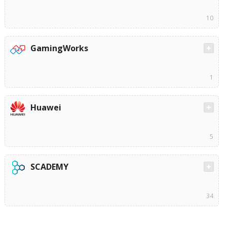
10
GamingWorks
1
Huawei
5
SCADEMY
34