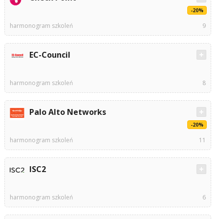
-20%
harmonogram szkoleń
9
EC-Council
harmonogram szkoleń
8
Palo Alto Networks
-20%
harmonogram szkoleń
11
ISC2
harmonogram szkoleń
6