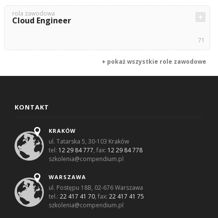
rola zawodowa
Cloud Engineer
71
+ pokaż wszystkie role zawodowe
KONTAKT
KRAKÓW
ul. Tatarska 5, 30-103 Kraków
tel:
12 29 84 777
, fax:
12 29 84 778
szkolenia@compendium.pl
WARSZAWA
ul. Postępu 18B, 02-676 Warszawa
tel.:
22 417 41 70
, fax:
22 417 41 75
szkolenia@compendium.pl