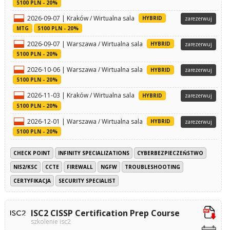
5100 PLN - 20%
2026-09-07 | Kraków / Wirtualna sala
HYBRID
zarezerwuj
MTG
5100 PLN - 20%
2026-09-07 | Warszawa / Wirtualna sala
HYBRID
zarezerwuj
5100 PLN - 20%
2026-10-06 | Warszawa / Wirtualna sala
HYBRID
zarezerwuj
5100 PLN - 20%
2026-11-03 | Kraków / Wirtualna sala
HYBRID
zarezerwuj
5100 PLN - 20%
2026-12-01 | Warszawa / Wirtualna sala
HYBRID
zarezerwuj
5100 PLN - 20%
CHECK POINT
INFINITY SPECIALIZATIONS
CYBERBEZPIECZEŃSTWO
NIS2/KSC
CCTE
FIREWALL
NGFW
TROUBLESHOOTING
CERTYFIKACJA
SECURITY SPECIALIST
ISC2 CISSP Certification Prep Course
szkolenie isc2