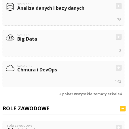
szkolenia
Analiza danych i bazy danych
78
szkolenia
Big Data
2
szkolenia
Chmura i DevOps
142
+ pokaż wszystkie tematy szkoleń
ROLE ZAWODOWE
rola zawodowa