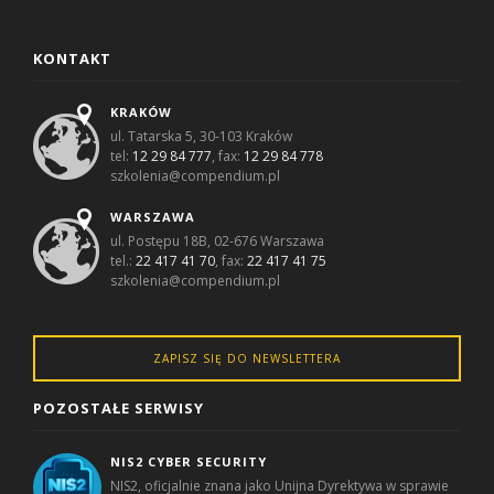
KONTAKT
KRAKÓW
ul. Tatarska 5, 30-103 Kraków
tel:
12 29 84 777
, fax:
12 29 84 778
szkolenia@compendium.pl
WARSZAWA
ul. Postępu 18B, 02-676 Warszawa
tel.:
22 417 41 70
, fax:
22 417 41 75
szkolenia@compendium.pl
ZAPISZ SIĘ DO NEWSLETTERA
POZOSTAŁE SERWISY
NIS2 CYBER SECURITY
NIS2, oficjalnie znana jako Unijna Dyrektywa w sprawie