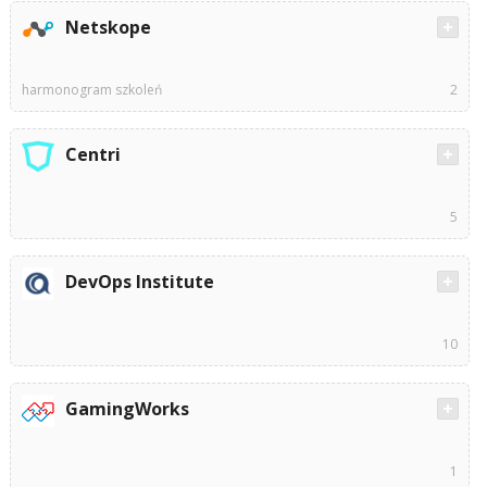
Netskope
harmonogram szkoleń
2
Centri
5
DevOps Institute
10
GamingWorks
1