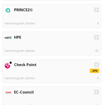
PRINCE2®
harmonogram szkoleń
4
HPE
harmonogram szkoleń
81
Check Point
-20%
harmonogram szkoleń
9
EC-Council