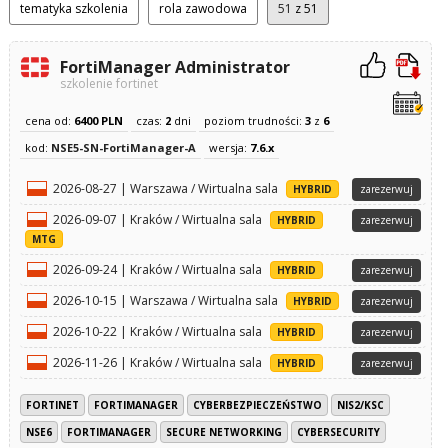
tematyka szkolenia
rola zawodowa
51
z 51
FortiManager Administrator
szkolenie fortinet
cena od:
6400 PLN
czas:
2
dni
poziom trudności:
3
z
6
kod:
NSE5-SN-FortiManager-A
wersja:
7.6.x
2026-08-27 | Warszawa / Wirtualna sala
HYBRID
zarezerwuj
2026-09-07 | Kraków / Wirtualna sala
HYBRID
zarezerwuj
MTG
2026-09-24 | Kraków / Wirtualna sala
HYBRID
zarezerwuj
2026-10-15 | Warszawa / Wirtualna sala
HYBRID
zarezerwuj
2026-10-22 | Kraków / Wirtualna sala
HYBRID
zarezerwuj
2026-11-26 | Kraków / Wirtualna sala
HYBRID
zarezerwuj
FORTINET
FORTIMANAGER
CYBERBEZPIECZEŃSTWO
NIS2/KSC
NSE6
FORTIMANAGER
SECURE NETWORKING
CYBERSECURITY