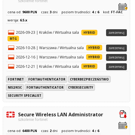
szkolenie fortinet
cena od:
9600 PLN
czas:
3
dni
poziom trudności:
4
z
6
kod:
FT-FAC
wersja:
6.5.x
2026-09-23 | Kraków / Wirtualna sala
HYBRID
zarezerwuj
MTG
2026-10-28 | Warszawa / Wirtualna sala
HYBRID
zarezerwuj
2026-12-16 | Warszawa / Wirtualna sala
HYBRID
zarezerwuj
2026-12-21 | Kraków / Wirtualna sala
HYBRID
zarezerwuj
FORTINET
FORTIAUTHENTICATOR
CYBERBEZPIECZEŃSTWO
NIS2/KSC
FORTIAUTHENTICATOR
CYBERSECURITY
SECURITY SPECIALIST
Secure Wireless LAN Administrator
szkolenie fortinet
cena od:
6400 PLN
czas:
2
dni
poziom trudności:
4
z
6