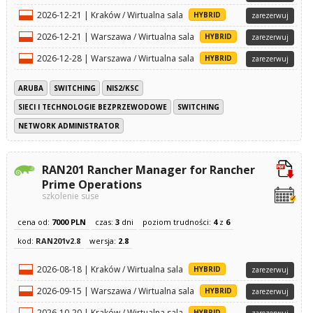
2026-12-21 | Kraków / Wirtualna sala
HYBRID
zarezerwuj
2026-12-21 | Warszawa / Wirtualna sala
HYBRID
zarezerwuj
2026-12-28 | Warszawa / Wirtualna sala
HYBRID
zarezerwuj
ARUBA
SWITCHING
NIS2/KSC
SIECI I TECHNOLOGIE BEZPRZEWODOWE
SWITCHING
NETWORK ADMINISTRATOR
RAN201 Rancher Manager for Rancher
Prime Operations
szkolenie suse
cena od:
7000 PLN
czas:
3
dni
poziom trudności:
4
z
6
kod:
RAN201v2.8
wersja:
2.8
2026-08-18 | Kraków / Wirtualna sala
HYBRID
zarezerwuj
2026-09-15 | Warszawa / Wirtualna sala
HYBRID
zarezerwuj
2026-10-20 | Kraków / Wirtualna sala
HYBRID
zarezerwuj