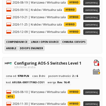
2026-08-19 | Warszawa / Wirtualna sala
HYBRID
zarezerwuj
2026-09-16 | Kraków / Wirtualna sala
HYBRID
zarezerwuj
2026-10-21 | Warszawa / Wirtualna sala
HYBRID
zarezerwuj
2026-11-25 | Kraków / Wirtualna sala
HYBRID
zarezerwuj
2026-12-09 | Warszawa / Wirtualna sala
HYBRID
zarezerwuj
COMPENDIUM CE
LINUX I OPEN SOURCE
CHMURA I DEVOPS
ANSIBLE
DEVOPS ENGINEER
Configuring AOS-S Switches Level 1
szkolenie aruba
cena od:
9700 PLN
czas:
3
dni
poziom trudności:
2
z
6
kod:
ARUBA-0001171963-COS1
wersja:
Rev. 16.41
2026-08-10 | Warszawa / Wirtualna sala
HYBRID
zarezerwuj
MTG
2026-11-30 | Warszawa / Wirtualna sala
HYBRID
zarezerwuj