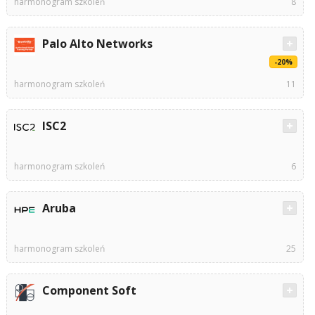
harmonogram szkoleń
8
Palo Alto Networks
-20%
harmonogram szkoleń
11
ISC2
harmonogram szkoleń
6
Aruba
harmonogram szkoleń
25
Component Soft