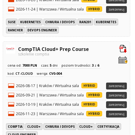
2026-11-24 | Warszawa / Wirtualna sala
HYBRID
zarezerwuj
SUSE
KUBERNETES
CHMURA I DEVOPS
RAN201
KUBERNETES
RANCHER
DEVOPS ENGINEER
CompTIA Cloud+ Prep Course
szkolenie comptia
cena od:
7000 PLN
czas:
5
dni
poziom trudności:
3
z
6
kod:
CT-CLOUD
wersja:
CV0-004
2026-08-17 | Kraków / Wirtualna sala
HYBRID
zarezerwuj
2026-09-21 | Warszawa / Wirtualna sala
HYBRID
zarezerwuj
2026-10-19 | Kraków / Wirtualna sala
HYBRID
zarezerwuj
2026-11-23 | Warszawa / Wirtualna sala
HYBRID
zarezerwuj
COMPTIA
CLOUD+
CHMURA I DEVOPS
CLOUD+
CERTYFIKACJA
CLOUD ENGINEER