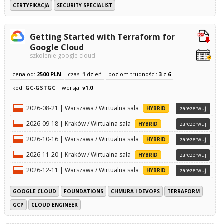
CERTYFIKACJA
SECURITY SPECIALIST
Getting Started with Terraform for
Google Cloud
szkolenie google cloud
cena od:
2500 PLN
czas:
1
dzień
poziom trudności:
3
z
6
kod:
GC-GSTGC
wersja:
v1.0
2026-08-21 | Warszawa / Wirtualna sala
HYBRID
zarezerwuj
2026-09-18 | Kraków / Wirtualna sala
HYBRID
zarezerwuj
2026-10-16 | Warszawa / Wirtualna sala
HYBRID
zarezerwuj
2026-11-20 | Kraków / Wirtualna sala
HYBRID
zarezerwuj
2026-12-11 | Warszawa / Wirtualna sala
HYBRID
zarezerwuj
GOOGLE CLOUD
FOUNDATIONS
CHMURA I DEVOPS
TERRAFORM
GCP
CLOUD ENGINEER