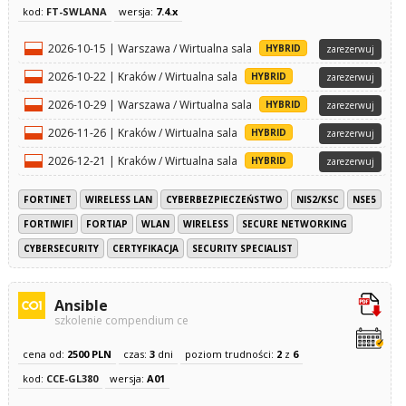
kod:
FT-SWLANA
wersja:
7.4.x
2026-10-15 | Warszawa / Wirtualna sala
HYBRID
zarezerwuj
2026-10-22 | Kraków / Wirtualna sala
HYBRID
zarezerwuj
2026-10-29 | Warszawa / Wirtualna sala
HYBRID
zarezerwuj
2026-11-26 | Kraków / Wirtualna sala
HYBRID
zarezerwuj
2026-12-21 | Kraków / Wirtualna sala
HYBRID
zarezerwuj
FORTINET
WIRELESS LAN
CYBERBEZPIECZEŃSTWO
NIS2/KSC
NSE5
FORTIWIFI
FORTIAP
WLAN
WIRELESS
SECURE NETWORKING
CYBERSECURITY
CERTYFIKACJA
SECURITY SPECIALIST
Ansible
szkolenie compendium ce
cena od:
2500 PLN
czas:
3
dni
poziom trudności:
2
z
6
kod:
CCE-GL380
wersja:
A01