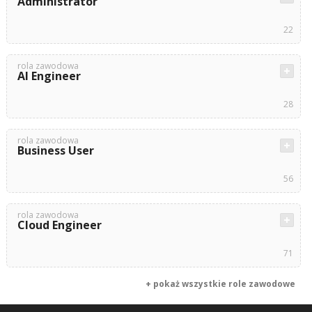
Administrator
22
rola zawodowa
AI Engineer
28
rola zawodowa
Business User
56
rola zawodowa
Cloud Engineer
71
+ pokaż wszystkie role zawodowe