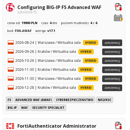
Configuring BIG-IP F5 Advanced WAF
szkolenie f5
cena od:
19900 PLN
czas:
4
dni
poziom trudności:
4
z
6
kod:
F5N-AWAF
wersja:
v17.1
2026-08-24 | Warszawa / Wirtualna sala
HYBRID
zarezerwuj
2026-09-28 | Kraków / Wirtualna sala
HYBRID
zarezerwuj
2026-10-26 | Warszawa / Wirtualna sala
HYBRID
zarezerwuj
2026-11-30 | Kraków / Wirtualna sala
HYBRID
zarezerwuj
2026-11-30 | Warszawa / Wirtualna sala
HYBRID
zarezerwuj
2026-12-28 | Kraków / Wirtualna sala
HYBRID
zarezerwuj
F5
ADVANCED WAF (AWAF)
CYBERBEZPIECZEŃSTWO
NIS2/KSC
BIG-IP
WAF
SECURITY SPECIALIST
FortiAuthenticator Administrator