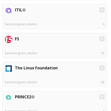
ITIL®
harmonogram szkoleń
9
F5
harmonogram szkoleń
16
The Linux Foundation
harmonogram szkoleń
68
PRINCE2®