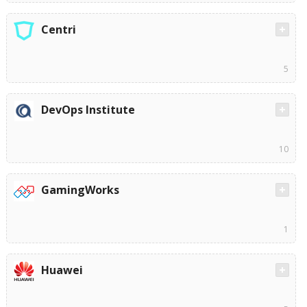
Centri
5
DevOps Institute
10
GamingWorks
1
Huawei