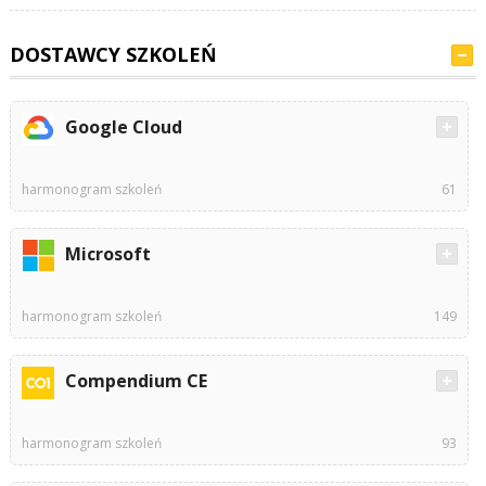
DOSTAWCY SZKOLEŃ
Google Cloud
harmonogram szkoleń
61
Microsoft
harmonogram szkoleń
149
Compendium CE
harmonogram szkoleń
93