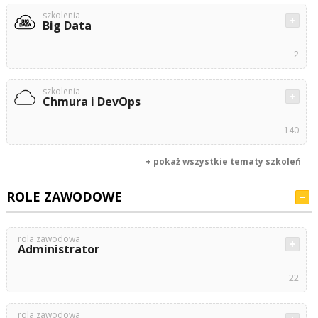
szkolenia
Big Data
2
szkolenia
Chmura i DevOps
140
+ pokaż wszystkie tematy szkoleń
ROLE ZAWODOWE
rola zawodowa
Administrator
22
rola zawodowa