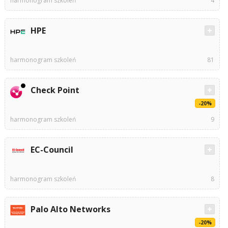
harmonogram szkoleń
4
HPE
harmonogram szkoleń
81
Check Point
-20%
harmonogram szkoleń
9
EC-Council
harmonogram szkoleń
8
Palo Alto Networks
-20%