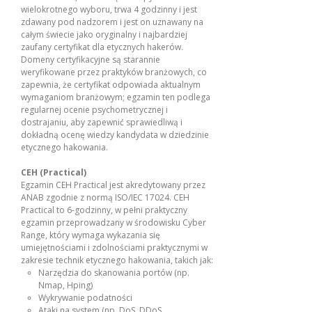
wielokrotnego wyboru, trwa 4 godzinny i jest
zdawany pod nadzorem i jest on uznawany na
całym świecie jako oryginalny i najbardziej
zaufany certyfikat dla etycznych hakerów.
Domeny certyfikacyjne są starannie
weryfikowane przez praktyków branżowych, co
zapewnia, że certyfikat odpowiada aktualnym
wymaganiom branżowym; egzamin ten podlega
regularnej ocenie psychometrycznej i
dostrajaniu, aby zapewnić sprawiedliwą i
dokładną ocenę wiedzy kandydata w dziedzinie
etycznego hakowania.
CEH (Practical)
Egzamin CEH Practical jest akredytowany przez
ANAB zgodnie z normą ISO/IEC 17024. CEH
Practical to 6-godzinny, w pełni praktyczny
egzamin przeprowadzany w środowisku Cyber
Range, który wymaga wykazania się
umiejętnościami i zdolnościami praktycznymi w
zakresie technik etycznego hakowania, takich jak:
Narzędzia do skanowania portów (np.
Nmap, Hping)
Wykrywanie podatności
Ataki na system (np. DoS, DDoS,