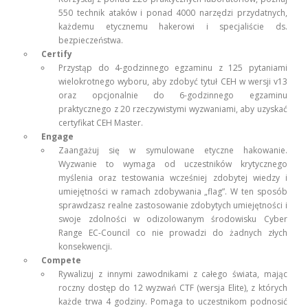
550 technik ataków i ponad 4000 narzędzi przydatnych,
każdemu etycznemu hakerowi i specjaliście ds.
bezpieczeństwa.
Certify
Przystąp do 4-godzinnego egzaminu z 125 pytaniami
wielokrotnego wyboru, aby zdobyć tytuł CEH w wersji v13
oraz opcjonalnie do 6-godzinnego egzaminu
praktycznego z 20 rzeczywistymi wyzwaniami, aby uzyskać
certyfikat CEH Master.
Engage
Zaangażuj się w symulowane etyczne hakowanie.
Wyzwanie to wymaga od uczestników krytycznego
myślenia oraz testowania wcześniej zdobytej wiedzy i
umiejętności w ramach zdobywania „flag”. W ten sposób
sprawdzasz realne zastosowanie zdobytych umiejętności i
swoje zdolności w odizolowanym środowisku Cyber
Range EC-Council co nie prowadzi do żadnych złych
konsekwencji.
Compete
Rywalizuj z innymi zawodnikami z całego świata, mając
roczny dostęp do 12 wyzwań CTF (wersja Elite), z których
każde trwa 4 godziny. Pomaga to uczestnikom podnosić