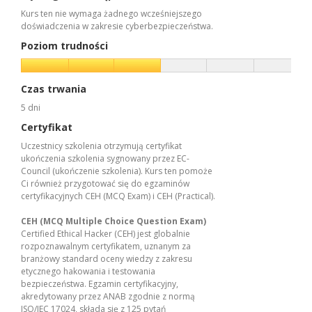
Kurs ten nie wymaga żadnego wcześniejszego
doświadczenia w zakresie cyberbezpieczeństwa.
Poziom trudności
Czas trwania
5 dni
Certyfikat
Uczestnicy szkolenia otrzymują certyfikat
ukończenia szkolenia sygnowany przez EC-
Council (ukończenie szkolenia). Kurs ten pomoże
Ci również przygotować się do egzaminów
certyfikacyjnych CEH (MCQ Exam) i CEH (Practical).
CEH (MCQ Multiple Choice Question Exam)
Certified Ethical Hacker (CEH) jest globalnie
rozpoznawalnym certyfikatem, uznanym za
branżowy standard oceny wiedzy z zakresu
etycznego hakowania i testowania
bezpieczeństwa. Egzamin certyfikacyjny,
akredytowany przez ANAB zgodnie z normą
ISO/IEC 17024, składa się z 125 pytań