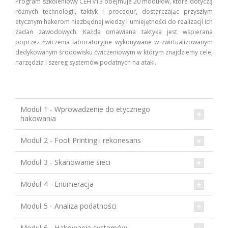
Program szkoleniowy CEH v13 obejmuje 20 modułów, które dotyczą
różnych technologii, taktyk i procedur, dostarczając przyszłym
etycznym hakerom niezbędnej wiedzy i umiejętności do realizacji ich
zadań zawodowych. Każda omawiana taktyka jest wspierana
poprzez ćwiczenia laboratoryjne wykonywane w zwirtualizowanym
dedykowanym środowisku ćwiczeniowym w którym znajdziemy cele,
narzędzia i szereg systemów podatnych na ataki.
Moduł 1 - Wprowadzenie do etycznego
hakowania
Moduł 2 - Foot Printing i rekonesans
Moduł 3 - Skanowanie sieci
Moduł 4 - Enumeracja
Moduł 5 - Analiza podatności
Moduł 6 - Hakowanie systemów