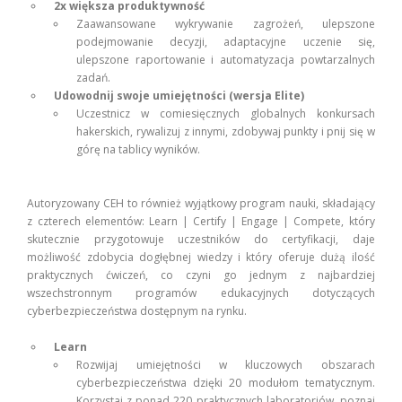
2x większa produktywność
Zaawansowane wykrywanie zagrożeń, ulepszone
podejmowanie decyzji, adaptacyjne uczenie się,
ulepszone raportowanie i automatyzacja powtarzalnych
zadań.
Udowodnij swoje umiejętności (wersja Elite)
Uczestnicz w comiesięcznych globalnych konkursach
hakerskich, rywalizuj z innymi, zdobywaj punkty i pnij się w
górę na tablicy wyników.
Autoryzowany CEH to również wyjątkowy program nauki, składający
z czterech elementów: Learn | Certify | Engage | Compete, który
skutecznie przygotowuje uczestników do certyfikacji, daje
możliwość zdobycia dogłębnej wiedzy i który oferuje dużą ilość
praktycznych ćwiczeń, co czyni go jednym z najbardziej
wszechstronnym programów edukacyjnych dotyczących
cyberbezpieczeństwa dostępnym na rynku.
Learn
Rozwijaj umiejętności w kluczowych obszarach
cyberbezpieczeństwa dzięki 20 modułom tematycznym.
Korzystaj z ponad 220 praktycznych laboratoriów, poznaj