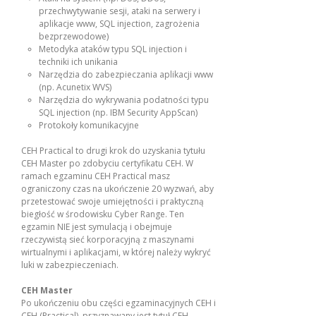
przechwytywanie sesji, ataki na serwery i
aplikacje www, SQL injection, zagrożenia
bezprzewodowe)
Metodyka ataków typu SQL injection i
techniki ich unikania
Narzędzia do zabezpieczania aplikacji www
(np. Acunetix WVS)
Narzędzia do wykrywania podatności typu
SQL injection (np. IBM Security AppScan)
Protokoły komunikacyjne
CEH Practical to drugi krok do uzyskania tytułu
CEH Master po zdobyciu certyfikatu CEH. W
ramach egzaminu CEH Practical masz
ograniczony czas na ukończenie 20 wyzwań, aby
przetestować swoje umiejętności i praktyczną
biegłość w środowisku Cyber Range. Ten
egzamin NIE jest symulacją i obejmuje
rzeczywistą sieć korporacyjną z maszynami
wirtualnymi i aplikacjami, w której należy wykryć
luki w zabezpieczeniach.
CEH Master
Po ukończeniu obu części egzaminacyjnych CEH i
CEH (Practical), przyznawany jest tytuł CEH