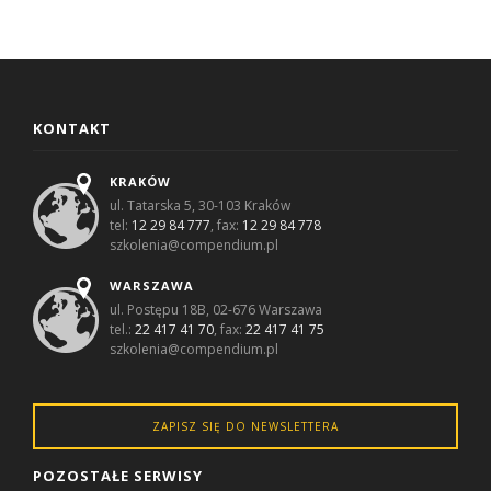
KONTAKT
KRAKÓW
ul. Tatarska 5, 30-103 Kraków
tel:
12 29 84 777
, fax:
12 29 84 778
szkolenia@compendium.pl
WARSZAWA
ul. Postępu 18B, 02-676 Warszawa
tel.:
22 417 41 70
, fax:
22 417 41 75
szkolenia@compendium.pl
ZAPISZ SIĘ DO NEWSLETTERA
POZOSTAŁE SERWISY