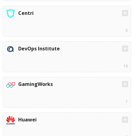
Centri
5
DevOps Institute
10
GamingWorks
1
Huawei