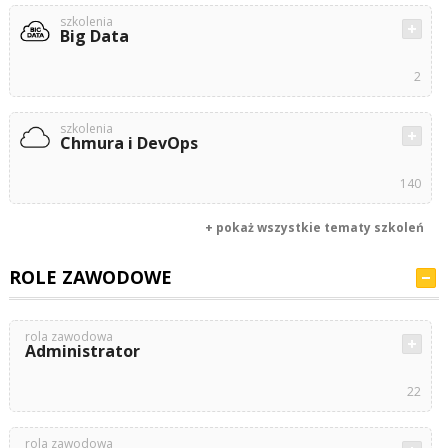
szkolenia
Big Data
2
szkolenia
Chmura i DevOps
140
+ pokaż wszystkie tematy szkoleń
ROLE ZAWODOWE
rola zawodowa
Administrator
22
rola zawodowa