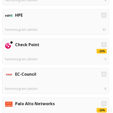
harmonogram szkoleń
4
HPE
harmonogram szkoleń
81
Check Point
-20%
harmonogram szkoleń
9
EC-Council
harmonogram szkoleń
8
Palo Alto Networks
-20%