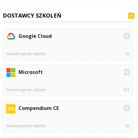
DOSTAWCY SZKOLEŃ
Google Cloud
harmonogram szkoleń
61
Microsoft
harmonogram szkoleń
151
Compendium CE
harmonogram szkoleń
93