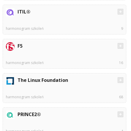
ITIL®
harmonogram szkoleń
9
F5
harmonogram szkoleń
16
The Linux Foundation
harmonogram szkoleń
68
PRINCE2®