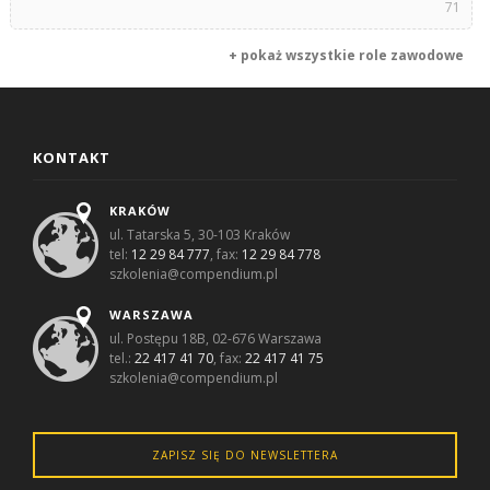
71
+ pokaż wszystkie role zawodowe
KONTAKT
KRAKÓW
ul. Tatarska 5, 30-103 Kraków
tel:
12 29 84 777
, fax:
12 29 84 778
szkolenia@compendium.pl
WARSZAWA
ul. Postępu 18B, 02-676 Warszawa
tel.:
22 417 41 70
, fax:
22 417 41 75
szkolenia@compendium.pl
ZAPISZ SIĘ DO NEWSLETTERA