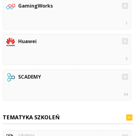
GamingWorks
1
Huawei
5
SCADEMY
34
TEMATYKA SZKOLEŃ
szkolenia