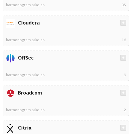
harmonogram szkoleń
35
Cloudera
harmonogram szkoleń
16
OffSec
harmonogram szkoleń
9
Broadcom
harmonogram szkoleń
2
Citrix