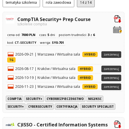
tematyka szkolenia
rola zawodowa
14
z 14
CompTIA Security+ Prep Course
szkolenie comptia
cena od:
7000 PLN
czas:
5
dni
poziom trudności:
3
z
6
kod:
CT-SECURITY
wersja:
SY0-701
2026-09-21 | Warszawa / Wirtualna sala
HYBRID
zarezerwuj
TG
2026-08-17 | Kraków / Wirtualna sala
HYBRID
zarezerwuj
2026-10-19 | Kraków / Wirtualna sala
HYBRID
zarezerwuj
2026-11-23 | Warszawa / Wirtualna sala
HYBRID
zarezerwuj
COMPTIA
SECURITY+
CYBERBEZPIECZEŃSTWO
NIS2/KSC
SECURITY+
CYBERSECURITY
CERTYFIKACJA
SECURITY SPECIALIST
C)ISSO - Certified Information Systems