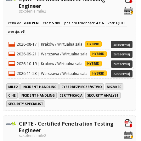
Engineer
szkolenie mile2
cena od:
7600 PLN
czas:
5
dni
poziom trudności:
4
z
6
kod:
C)IHE
wersja:
v3
2026-08-17 | Kraków / Wirtualna sala
HYBRID
zarezerwuj
2026-09-21 | Warszawa / Wirtualna sala
HYBRID
zarezerwuj
2026-10-19 | Kraków / Wirtualna sala
HYBRID
zarezerwuj
2026-11-23 | Warszawa / Wirtualna sala
HYBRID
zarezerwuj
MILE2
INCIDENT HANDLING
CYBERBEZPIECZEŃSTWO
NIS2/KSC
CIHE
INCIDENT HANDLING
CERTYFIKACJA
SECURITY ANALYST
SECURITY SPECIALIST
C)PTE - Certified Penetration Testing
Engineer
szkolenie mile2