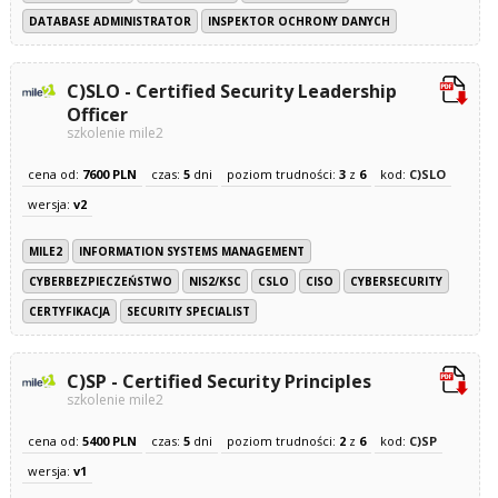
DATABASE ADMINISTRATOR
INSPEKTOR OCHRONY DANYCH
C)SLO - Certified Security Leadership
Officer
szkolenie mile2
cena od:
7600 PLN
czas:
5
dni
poziom trudności:
3
z
6
kod:
C)SLO
wersja:
v2
MILE2
INFORMATION SYSTEMS MANAGEMENT
CYBERBEZPIECZEŃSTWO
NIS2/KSC
CSLO
CISO
CYBERSECURITY
CERTYFIKACJA
SECURITY SPECIALIST
C)SP - Certified Security Principles
szkolenie mile2
cena od:
5400 PLN
czas:
5
dni
poziom trudności:
2
z
6
kod:
C)SP
wersja:
v1