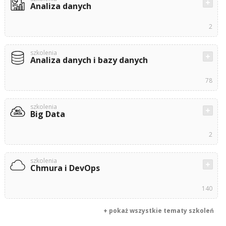
Analiza danych
2
szkolenia
Analiza danych i bazy danych
78
szkolenia
Big Data
2
szkolenia
Chmura i DevOps
140
+ pokaż wszystkie tematy szkoleń