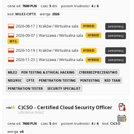
cena od:
7600 PLN
czas:
5
dni
poziom trudności:
4
z
6
kod:
MILE2-C)PTE
wersja:
2026
2026-08-17 | Kraków / Wirtualna sala
HYBRID
zarezerwuj
2026-09-07 | Warszawa / Wirtualna sala
HYBRID
zarezerwuj
MTG
2026-10-19 | Kraków / Wirtualna sala
HYBRID
zarezerwuj
2026-11-23 | Warszawa / Wirtualna sala
HYBRID
zarezerwuj
MILE2
PEN TESTING & ETHICAL HACKING
CYBERBEZPIECZEŃSTWO
NIS2/KSC
CPTE
PENETRATION TESTING
PENTESTING
RED TEAM
PENETRATION TESTER
SECURITY SPECIALIST
C)CSO - Certified Cloud Security Officer
szkolenie mile2
cena od:
7600 PLN
czas:
5
dni
poziom trudności:
4
z
6
kod:
C)CSO
wersja:
v6