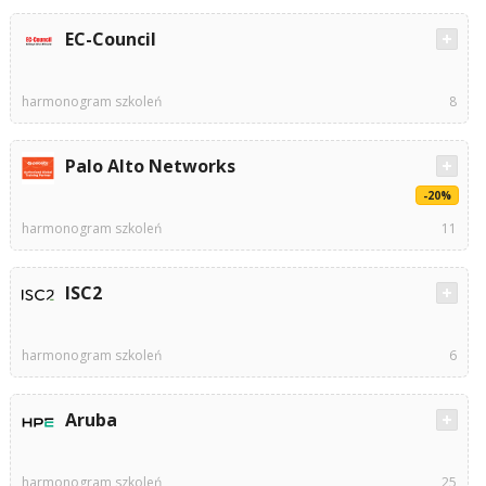
EC-Council
harmonogram szkoleń
8
Palo Alto Networks
-20%
harmonogram szkoleń
11
ISC2
harmonogram szkoleń
6
Aruba
harmonogram szkoleń
25