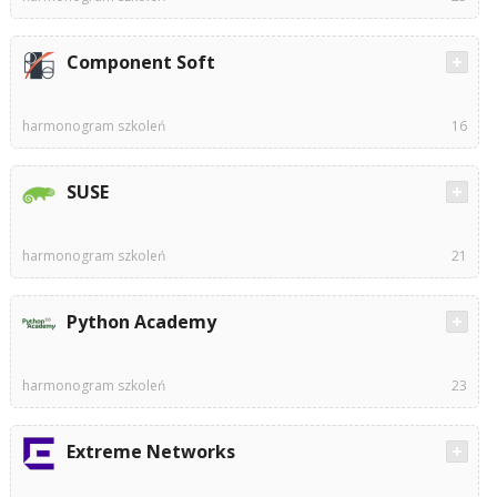
Component Soft
harmonogram szkoleń
16
SUSE
harmonogram szkoleń
21
Python Academy
harmonogram szkoleń
23
Extreme Networks