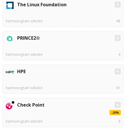
The Linux Foundation
harmonogram szkoleń
68
PRINCE2®
harmonogram szkoleń
4
HPE
harmonogram szkoleń
81
Check Point
-20%
harmonogram szkoleń
9