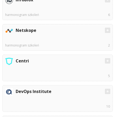
harmonogram szkoleń
6
Netskope
harmonogram szkoleń
2
Centri
5
DevOps Institute
10