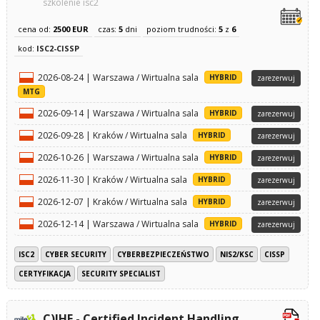
szkolenie isc2
cena od:
2500 EUR
czas:
5
dni
poziom trudności:
5
z
6
kod:
ISC2-CISSP
2026-08-24 | Warszawa / Wirtualna sala
HYBRID
zarezerwuj
MTG
2026-09-14 | Warszawa / Wirtualna sala
HYBRID
zarezerwuj
2026-09-28 | Kraków / Wirtualna sala
HYBRID
zarezerwuj
2026-10-26 | Warszawa / Wirtualna sala
HYBRID
zarezerwuj
2026-11-30 | Kraków / Wirtualna sala
HYBRID
zarezerwuj
2026-12-07 | Kraków / Wirtualna sala
HYBRID
zarezerwuj
2026-12-14 | Warszawa / Wirtualna sala
HYBRID
zarezerwuj
ISC2
CYBER SECURITY
CYBERBEZPIECZEŃSTWO
NIS2/KSC
CISSP
CERTYFIKACJA
SECURITY SPECIALIST
C)IHE - Certified Incident Handling