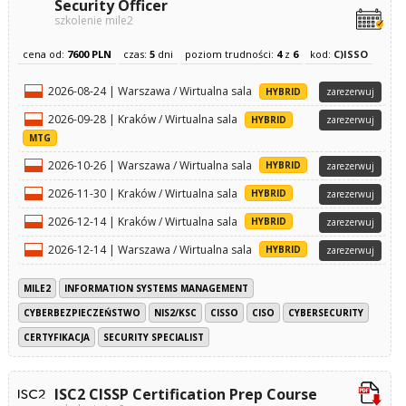
Security Officer
szkolenie mile2
cena od:
7600 PLN
czas:
5
dni
poziom trudności:
4
z
6
kod:
C)ISSO
2026-08-24 | Warszawa / Wirtualna sala
HYBRID
zarezerwuj
2026-09-28 | Kraków / Wirtualna sala
HYBRID
zarezerwuj
MTG
2026-10-26 | Warszawa / Wirtualna sala
HYBRID
zarezerwuj
2026-11-30 | Kraków / Wirtualna sala
HYBRID
zarezerwuj
2026-12-14 | Kraków / Wirtualna sala
HYBRID
zarezerwuj
2026-12-14 | Warszawa / Wirtualna sala
HYBRID
zarezerwuj
MILE2
INFORMATION SYSTEMS MANAGEMENT
CYBERBEZPIECZEŃSTWO
NIS2/KSC
CISSO
CISO
CYBERSECURITY
CERTYFIKACJA
SECURITY SPECIALIST
ISC2 CISSP Certification Prep Course