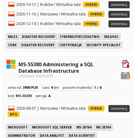
2026-10-12 | Kraków / Wirtualna sala
HYBRID
zarezerwuj
2026-11-16 | Warszawa / Wirtualna sala
HYBRID
zarezerwuj
2026-12-14 | Kraków / Wirtualna sala
HYBRID
zarezerwuj
MILE2
DISASTER RECOVERY
CYBERBEZPIECZEŃSTWO
NIS2/KSC
CDRE
DISASTER RECOVERY
CERTYFIKACJA
SECURITY SPECIALIST
MS-55380 Administering a SQL
Database Infrastructure
szkolenie microsoft
cena od:
3900 PLN
czas:
4
dni
poziom trudności:
1
z
6
kod:
MS-55380
wersja:
A
2026-09-07 | Warszawa / Wirtualna sala
HYBRID
zarezerwuj
MTG
MICROSOFT
MICROSOFT SQL SERVER
MS-20764
MS 20764
ADMINISTRATOR
DATA ANALYST
DATA SCIENTIST