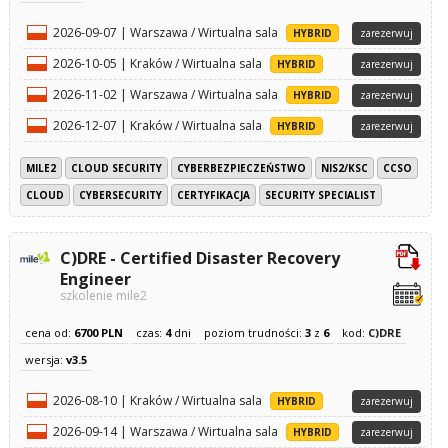
2026-09-07 | Warszawa / Wirtualna sala
HYBRID
zarezerwuj
2026-10-05 | Kraków / Wirtualna sala
HYBRID
zarezerwuj
2026-11-02 | Warszawa / Wirtualna sala
HYBRID
zarezerwuj
2026-12-07 | Kraków / Wirtualna sala
HYBRID
zarezerwuj
MILE2
CLOUD SECURITY
CYBERBEZPIECZEŃSTWO
NIS2/KSC
CCSO
CLOUD
CYBERSECURITY
CERTYFIKACJA
SECURITY SPECIALIST
C)DRE - Certified Disaster Recovery
Engineer
szkolenie mile2
cena od:
6700 PLN
czas:
4
dni
poziom trudności:
3
z
6
kod:
C)DRE
wersja:
v3.5
2026-08-10 | Kraków / Wirtualna sala
HYBRID
zarezerwuj
2026-09-14 | Warszawa / Wirtualna sala
HYBRID
zarezerwuj