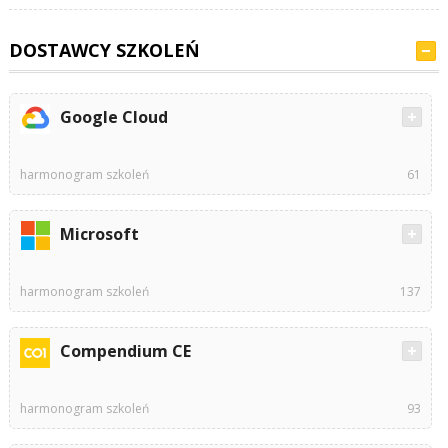
DOSTAWCY SZKOLEŃ
Google Cloud
harmonogram szkoleń
61
Microsoft
harmonogram szkoleń
137
Compendium CE
harmonogram szkoleń
93