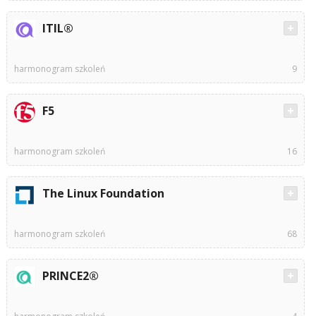
ITIL®
harmonogram szkoleń
9
F5
harmonogram szkoleń
16
The Linux Foundation
harmonogram szkoleń
68
PRINCE2®