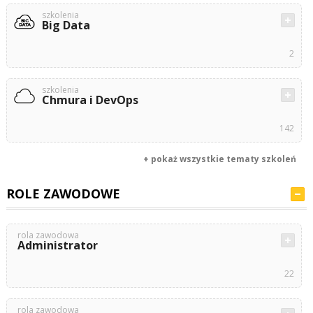
szkolenia
Big Data
2
szkolenia
Chmura i DevOps
142
+ pokaż wszystkie tematy szkoleń
ROLE ZAWODOWE
rola zawodowa
Administrator
22
rola zawodowa