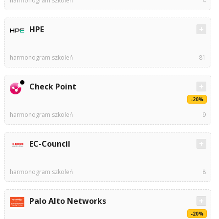
harmonogram szkoleń
4
HPE
harmonogram szkoleń
81
Check Point
-20%
harmonogram szkoleń
9
EC-Council
harmonogram szkoleń
8
Palo Alto Networks
-20%