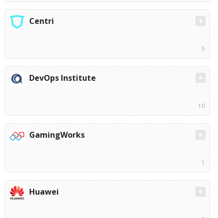
Centri
5
DevOps Institute
10
GamingWorks
1
Huawei