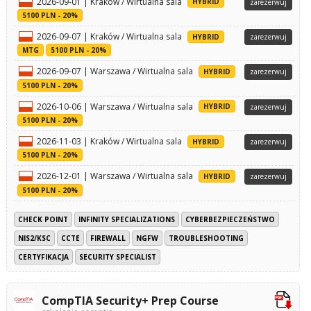
2026-09-01 | Kraków / Wirtualna sala
HYBRID
zarezerwuj
5100 PLN - 20%
2026-09-07 | Kraków / Wirtualna sala
HYBRID
zarezerwuj
MTG
5100 PLN - 20%
2026-09-07 | Warszawa / Wirtualna sala
HYBRID
zarezerwuj
5100 PLN - 20%
2026-10-06 | Warszawa / Wirtualna sala
HYBRID
zarezerwuj
5100 PLN - 20%
2026-11-03 | Kraków / Wirtualna sala
HYBRID
zarezerwuj
5100 PLN - 20%
2026-12-01 | Warszawa / Wirtualna sala
HYBRID
zarezerwuj
5100 PLN - 20%
CHECK POINT
INFINITY SPECIALIZATIONS
CYBERBEZPIECZEŃSTWO
NIS2/KSC
CCTE
FIREWALL
NGFW
TROUBLESHOOTING
CERTYFIKACJA
SECURITY SPECIALIST
CompTIA Security+ Prep Course