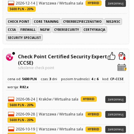
2026-12-14 | Warszawa / Wirtualna sala
HYBRID
zarezerwuj
5600 PLN - 20%
CHECK POINT
CORE TRAINING
CYBERBEZPIECZEŃSTWO
NIS2/KSC
CCSA
FIREWALL
NGFW
CYBERSECURITY
CERTYFIKACJA
SECURITY SPECIALIST
Check Point Certified Security Expert
(CCSE)
szkolenie check point
cena od:
5600 PLN
czas:
3
dni
poziom trudności:
4
z
6
kod:
CP-CCSE
wersja:
R82.x
2026-08-24 | Kraków / Wirtualna sala
HYBRID
zarezerwuj
5600 PLN - 20%
2026-09-28 | Warszawa / Wirtualna sala
HYBRID
zarezerwuj
5600 PLN - 20%
2026-10-19 | Warszawa / Wirtualna sala
HYBRID
zarezerwuj