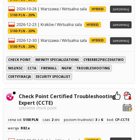
2026-10-28 | Warszawa / Wirtualna sala
HYBRID
zarezerwuj
5100 PLN - 20%
2026-12-23 | Kraków / Wirtualna sala
HYBRID
zarezerwuj
5100 PLN - 20%
2026-12-30 | Warszawa / Wirtualna sala
HYBRID
zarezerwuj
5100 PLN - 20%
CHECK POINT
INFINITY SPECIALIZATIONS
CYBERBEZPIECZEŃSTWO
NIS2/KSC
CCTA
FIREWALL
NGFW
TROUBLESHOOTING
CERTYFIKACJA
SECURITY SPECIALIST
Check Point Certified Troubleshooting
Expert (CCTE)
szkolenie check point
cena od:
5100 PLN
czas:
2
dni
poziom trudności:
3
z
6
kod:
CP-CCTE
wersja:
R82.x