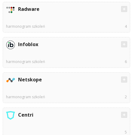
Radware
harmonogram szkoleń
4
Infoblox
harmonogram szkoleń
6
Netskope
harmonogram szkoleń
2
Centri
5