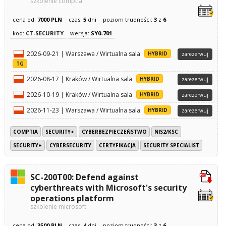
szkolenie comptia
cena od:
7000 PLN
czas:
5
dni
poziom trudności:
3
z
6
kod:
CT-SECURITY
wersja:
SY0-701
2026-09-21 | Warszawa / Wirtualna sala
HYBRID
zarezerwuj
TG
2026-08-17 | Kraków / Wirtualna sala
HYBRID
zarezerwuj
2026-10-19 | Kraków / Wirtualna sala
HYBRID
zarezerwuj
2026-11-23 | Warszawa / Wirtualna sala
HYBRID
zarezerwuj
COMPTIA
SECURITY+
CYBERBEZPIECZEŃSTWO
NIS2/KSC
SECURITY+
CYBERSECURITY
CERTYFIKACJA
SECURITY SPECIALIST
SC-200T00: Defend against
cyberthreats with Microsoft's security
operations platform
szkolenie microsoft
cena od:
3500 PLN
czas:
4
dni
poziom trudności:
3
z
6