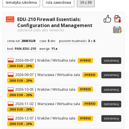
tematyka szkolenia
rola zawodowa
39
z 39
EDU-210 Firewall Essentials:
Configuration and Management
szkolenie palo alto networks
cena od:
2800 EUR
czas:
5
dni
poziom trudności:
3
z
6
kod:
PAN-EDU-210
wersja:
11.x
2026-09-07 | Kraków / Wirtualna sala
HYBRID
zarezerwuj
2800 EUR - 20%
2026-09-07 | Warszawa / Wirtualna sala
HYBRID
zarezerwuj
2800 EUR - 20%
2026-10-05 | Kraków / Wirtualna sala
HYBRID
zarezerwuj
2800 EUR - 20%
2026-11-02 | Warszawa / Wirtualna sala
HYBRID
zarezerwuj
2800 EUR - 20%
2026-12-07 | Kraków / Wirtualna sala
HYBRID
zarezerwuj
2800 EUR - 20%