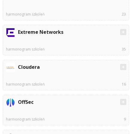
harmonogram szkoleń
23
Extreme Networks
harmonogram szkoleń
35
Cloudera
harmonogram szkoleń
16
OffSec
harmonogram szkoleń
9