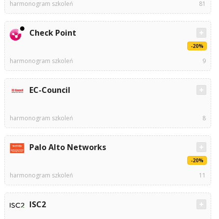
harmonogram szkoleń
81
Check Point
-20%
harmonogram szkoleń
9
EC-Council
harmonogram szkoleń
8
Palo Alto Networks
-20%
harmonogram szkoleń
11
ISC2