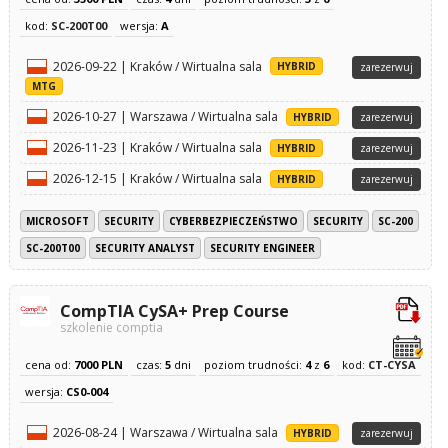
kod:
SC-200T00
wersja:
A
2026-09-22 | Kraków / Wirtualna sala
HYBRID
zarezerwuj
MTG
2026-10-27 | Warszawa / Wirtualna sala
HYBRID
zarezerwuj
2026-11-23 | Kraków / Wirtualna sala
HYBRID
zarezerwuj
2026-12-15 | Kraków / Wirtualna sala
HYBRID
zarezerwuj
MICROSOFT
SECURITY
CYBERBEZPIECZEŃSTWO
SECURITY
SC-200
SC-200T00
SECURITY ANALYST
SECURITY ENGINEER
CompTIA CySA+ Prep Course
szkolenie comptia
cena od:
7000 PLN
czas:
5
dni
poziom trudności:
4
z
6
kod:
CT-CYSA
wersja:
CS0-004
2026-08-24 | Warszawa / Wirtualna sala
HYBRID
zarezerwuj