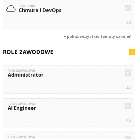
szkolenia
Chmura i DevOps
140
+ pokaż wszystkie tematy szkoleń
ROLE ZAWODOWE
rola zawodowa
Administrator
22
rola zawodowa
AI Engineer
28
rola zawodowa