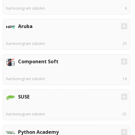
harmonogram szkoleń
6
Aruba
harmonogram szkoleń
25
Component Soft
harmonogram szkoleń
16
SUSE
harmonogram szkoleń
21
Python Academy