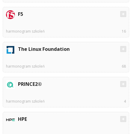
F5
harmonogram szkoleń
16
The Linux Foundation
harmonogram szkoleń
68
PRINCE2®
harmonogram szkoleń
4
HPE