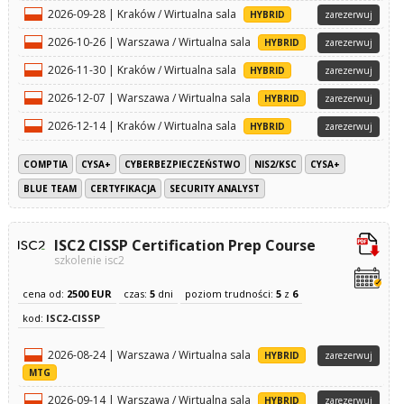
2026-09-28 | Kraków / Wirtualna sala
HYBRID
zarezerwuj
2026-10-26 | Warszawa / Wirtualna sala
HYBRID
zarezerwuj
2026-11-30 | Kraków / Wirtualna sala
HYBRID
zarezerwuj
2026-12-07 | Warszawa / Wirtualna sala
HYBRID
zarezerwuj
2026-12-14 | Kraków / Wirtualna sala
HYBRID
zarezerwuj
COMPTIA
CYSA+
CYBERBEZPIECZEŃSTWO
NIS2/KSC
CYSA+
BLUE TEAM
CERTYFIKACJA
SECURITY ANALYST
ISC2 CISSP Certification Prep Course
szkolenie isc2
cena od:
2500 EUR
czas:
5
dni
poziom trudności:
5
z
6
kod:
ISC2-CISSP
2026-08-24 | Warszawa / Wirtualna sala
HYBRID
zarezerwuj
MTG
2026-09-14 | Warszawa / Wirtualna sala
HYBRID
zarezerwuj