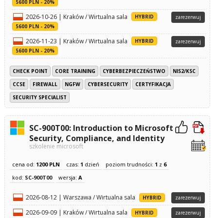
5600 PLN - 20%
2026-10-26 | Kraków / Wirtualna sala
HYBRID
zarezerwuj
5600 PLN - 20%
2026-11-23 | Kraków / Wirtualna sala
HYBRID
zarezerwuj
5600 PLN - 20%
CHECK POINT
CORE TRAINING
CYBERBEZPIECZEŃSTWO
NIS2/KSC
CCSE
FIREWALL
NGFW
CYBERSECURITY
CERTYFIKACJA
SECURITY SPECIALIST
SC-900T00: Introduction to Microsoft
Security, Compliance, and Identity
szkolenie microsoft
cena od:
1200 PLN
czas:
1
dzień
poziom trudności:
1
z
6
kod:
SC-900T00
wersja:
A
2026-08-12 | Warszawa / Wirtualna sala
HYBRID
zarezerwuj
2026-09-09 | Kraków / Wirtualna sala
HYBRID
zarezerwuj