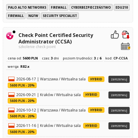
PALO ALTO NETWORKS
FIREWALL
CYBERBEZPIECZEŃSTWO
EDU210
FIREWALL
NGFW
SECURITY SPECIALIST
Check Point Certified Security
Administrator (CCSA)
szkolenie check point
cena od:
5600 PLN
czas:
3
dni
poziom trudności:
3
z
6
kod:
CP-CCSA
wersja:
R82.x
2026-08-17 | Warszawa / Wirtualna sala
HYBRID
zarezerwuj
5600 PLN - 20%
2026-09-21 | Kraków / Wirtualna sala
HYBRID
zarezerwuj
5600 PLN - 20%
2026-10-12 | Warszawa / Wirtualna sala
HYBRID
zarezerwuj
5600 PLN - 20%
2026-11-16 | Kraków / Wirtualna sala
HYBRID
zarezerwuj
5600 PLN - 20%