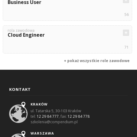
Business User
56
rola zawodowa
Cloud Engineer
71
+ pokaż wszystkie role zawodowe
KONTAKT
KRAKÓW
ul. Tatarska 5, 30-103 Kraków
tel:
12 29 84 777
, fax:
12 29 84 778
szkolenia@compendium.pl
WARSZAWA