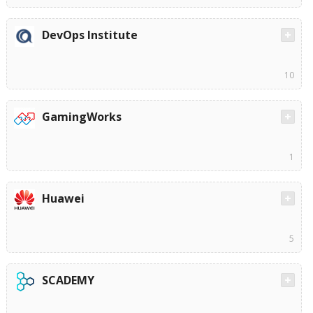
DevOps Institute
10
GamingWorks
1
Huawei
5
SCADEMY