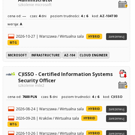
szkolenie microsoft
cena od:
---
czas:
4
dni
poziom trudności:
4
z
6
kod:
AZ-104T00
wersja:
A
2026-10-27 | Warszawa / Wirtualna sala
HYBRID
zarezerwuj
MTG
MICROSOFT
INFRASTRUCTURE
AZ-104
CLOUD ENGINEER
C)ISSO - Certified Information Systems
Security Officer
szkolenie mile2
cena od:
7600 PLN
czas:
5
dni
poziom trudności:
4
z
6
kod:
C)ISSO
2026-08-24 | Warszawa / Wirtualna sala
HYBRID
zarezerwuj
2026-09-28 | Kraków / Wirtualna sala
HYBRID
zarezerwuj
MTG
2026-10-26 | Warszawa / Wirtualna sala
HYBRID
zarezerwuj