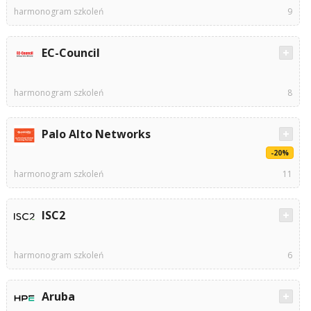
harmonogram szkoleń
9
EC-Council
harmonogram szkoleń
8
Palo Alto Networks
-20%
harmonogram szkoleń
11
ISC2
harmonogram szkoleń
6
Aruba