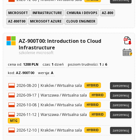
MICROSOFT
INFRASTRUCTURE
CHMURA I DEVOPS
AZ-800
AZ-800T00
MICROSOFT AZURE
CLOUD ENGINEER
AZ-900T00: Introduction to Cloud
Infrastructure
szkolenie microsoft
cena od:
1200 PLN
czas:
1
dzień
poziom trudności:
1
z
6
kod:
AZ-900T00
wersja:
A
2026-08-20 | Kraków / Wirtualna sala
HYBRID
zarezerwuj
2026-09-17 | Warszawa / Wirtualna sala
HYBRID
zarezerwuj
2026-10-08 | Kraków / Wirtualna sala
HYBRID
zarezerwuj
2026-11-12 | Warszawa / Wirtualna sala
HYBRID
zarezerwuj
MTG
2026-12-10 | Kraków / Wirtualna sala
HYBRID
zarezerwuj