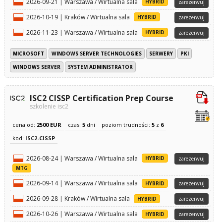
2026-09-21 | Warszawa / Wirtualna sala
HYBRID
zarezerwuj
2026-10-19 | Kraków / Wirtualna sala
HYBRID
zarezerwuj
2026-11-23 | Warszawa / Wirtualna sala
HYBRID
zarezerwuj
MICROSOFT
WINDOWS SERVER TECHNOLOGIES
SERWERY
PKI
WINDOWS SERVER
SYSTEM ADMINISTRATOR
ISC2 CISSP Certification Prep Course
szkolenie isc2
cena od:
2500 EUR
czas:
5
dni
poziom trudności:
5
z
6
kod:
ISC2-CISSP
2026-08-24 | Warszawa / Wirtualna sala
HYBRID
zarezerwuj
MTG
2026-09-14 | Warszawa / Wirtualna sala
HYBRID
zarezerwuj
2026-09-28 | Kraków / Wirtualna sala
HYBRID
zarezerwuj
2026-10-26 | Warszawa / Wirtualna sala
HYBRID
zarezerwuj