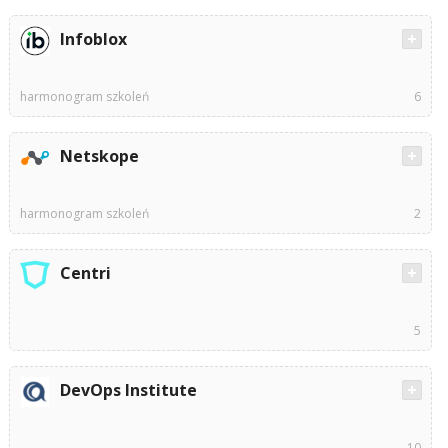
Infoblox
harmonogram szkoleń
6
Netskope
harmonogram szkoleń
2
Centri
5
DevOps Institute
10