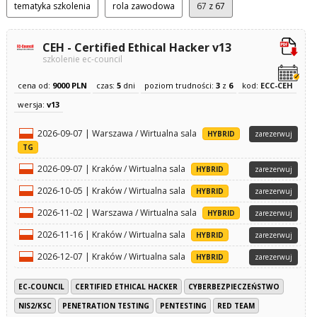
tematyka szkolenia
rola zawodowa
67
z 67
CEH - Certified Ethical Hacker v13
szkolenie ec-council
cena od:
9000 PLN
czas:
5
dni
poziom trudności:
3
z
6
kod:
ECC-CEH
wersja:
v13
2026-09-07 | Warszawa / Wirtualna sala
HYBRID
zarezerwuj
TG
2026-09-07 | Kraków / Wirtualna sala
HYBRID
zarezerwuj
2026-10-05 | Kraków / Wirtualna sala
HYBRID
zarezerwuj
2026-11-02 | Warszawa / Wirtualna sala
HYBRID
zarezerwuj
2026-11-16 | Kraków / Wirtualna sala
HYBRID
zarezerwuj
2026-12-07 | Kraków / Wirtualna sala
HYBRID
zarezerwuj
EC-COUNCIL
CERTIFIED ETHICAL HACKER
CYBERBEZPIECZEŃSTWO
NIS2/KSC
PENETRATION TESTING
PENTESTING
RED TEAM