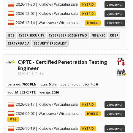
2026-11-30 | Kraków / Wirtualna sala
HYBRID
zarezerwuj
2026-12-07 | Kraków / Wirtualna sala
HYBRID
zarezerwuj
2026-12-14 | Warszawa / Wirtualna sala
HYBRID
zarezerwuj
ISC2
CYBER SECURITY
CYBERBEZPIECZEŃSTWO
NIS2/KSC
CISSP
CERTYFIKACJA
SECURITY SPECIALIST
C)PTE - Certified Penetration Testing
Engineer
szkolenie mile2
cena od:
7600 PLN
czas:
5
dni
poziom trudności:
4
z
6
kod:
MILE2-C)PTE
wersja:
2026
2026-08-17 | Kraków / Wirtualna sala
HYBRID
zarezerwuj
2026-09-07 | Warszawa / Wirtualna sala
HYBRID
zarezerwuj
MTG
2026-10-19 | Kraków / Wirtualna sala
HYBRID
zarezerwuj