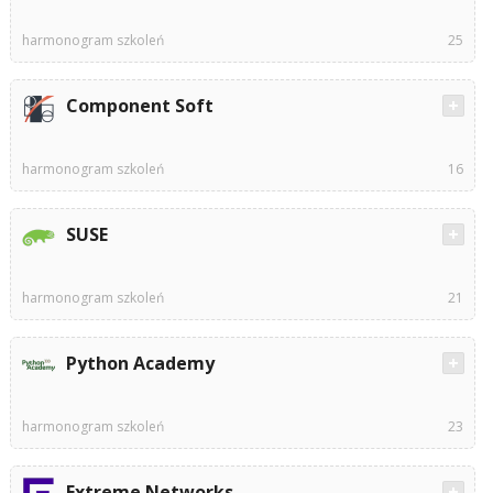
harmonogram szkoleń
25
Component Soft
harmonogram szkoleń
16
SUSE
harmonogram szkoleń
21
Python Academy
harmonogram szkoleń
23
Extreme Networks