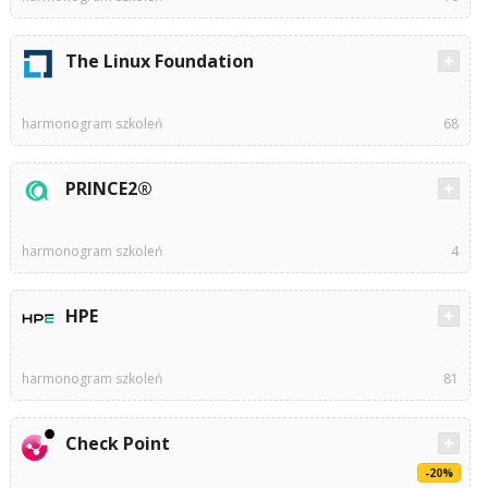
The Linux Foundation
harmonogram szkoleń
68
PRINCE2®
harmonogram szkoleń
4
HPE
harmonogram szkoleń
81
Check Point
-20%