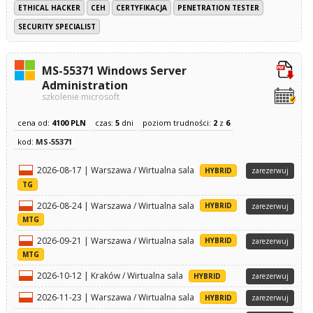
ETHICAL HACKER
CEH
CERTYFIKACJA
PENETRATION TESTER
SECURITY SPECIALIST
MS-55371 Windows Server
Administration
szkolenie microsoft
cena od:
4100 PLN
czas:
5
dni
poziom trudności:
2
z
6
kod:
MS-55371
2026-08-17 | Warszawa / Wirtualna sala
HYBRID
zarezerwuj
TG
2026-08-24 | Warszawa / Wirtualna sala
HYBRID
zarezerwuj
MTG
2026-09-21 | Warszawa / Wirtualna sala
HYBRID
zarezerwuj
MTG
2026-10-12 | Kraków / Wirtualna sala
HYBRID
zarezerwuj
2026-11-23 | Warszawa / Wirtualna sala
HYBRID
zarezerwuj