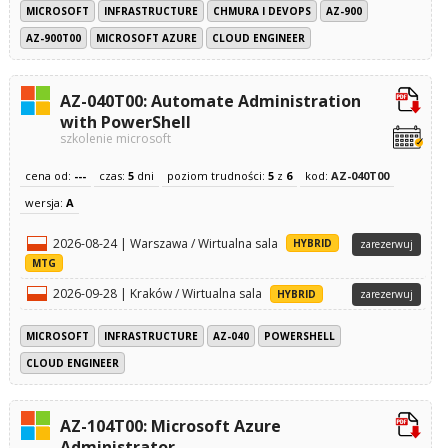
MICROSOFT
INFRASTRUCTURE
CHMURA I DEVOPS
AZ-900
AZ-900T00
MICROSOFT AZURE
CLOUD ENGINEER
AZ-040T00: Automate Administration
with PowerShell
szkolenie microsoft
cena od:
---
czas:
5
dni
poziom trudności:
5
z
6
kod:
AZ-040T00
wersja:
A
2026-08-24 | Warszawa / Wirtualna sala
HYBRID
zarezerwuj
MTG
2026-09-28 | Kraków / Wirtualna sala
HYBRID
zarezerwuj
MICROSOFT
INFRASTRUCTURE
AZ-040
POWERSHELL
CLOUD ENGINEER
AZ-104T00: Microsoft Azure
Administrator