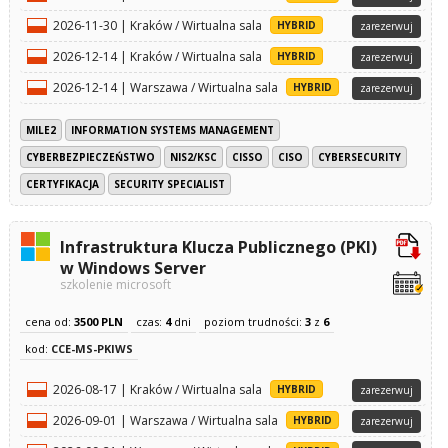
2026-11-30 | Kraków / Wirtualna sala
HYBRID
zarezerwuj
2026-12-14 | Kraków / Wirtualna sala
HYBRID
zarezerwuj
2026-12-14 | Warszawa / Wirtualna sala
HYBRID
zarezerwuj
MILE2
INFORMATION SYSTEMS MANAGEMENT
CYBERBEZPIECZEŃSTWO
NIS2/KSC
CISSO
CISO
CYBERSECURITY
CERTYFIKACJA
SECURITY SPECIALIST
Infrastruktura Klucza Publicznego (PKI)
w Windows Server
szkolenie microsoft
cena od:
3500 PLN
czas:
4
dni
poziom trudności:
3
z
6
kod:
CCE-MS-PKIWS
2026-08-17 | Kraków / Wirtualna sala
HYBRID
zarezerwuj
2026-09-01 | Warszawa / Wirtualna sala
HYBRID
zarezerwuj