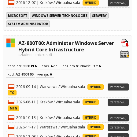
2026-12-07 | Kraków / Wirtualna sala
HYBRID
zarezerwuj
MICROSOFT
WINDOWS SERVER TECHNOLOGIES
SERWERY
SYSTEM ADMINISTRATOR
AZ-800T00: Administer Windows Server
Hybrid Core Infrastructure
szkolenie microsoft
cena od:
3500 PLN
czas:
4
dni
poziom trudności:
3
z
6
kod:
AZ-800T00
wersja:
A
2026-09-14 | Warszawa / Wirtualna sala
HYBRID
zarezerwuj
TG
2026-08-11 | Kraków / Wirtualna sala
HYBRID
zarezerwuj
MTG
2026-10-13 | Kraków / Wirtualna sala
HYBRID
zarezerwuj
2026-11-17 | Warszawa / Wirtualna sala
HYBRID
zarezerwuj
2026-12-08 | Kraków / Wirtualna sala
HYBRID
zarezerwuj