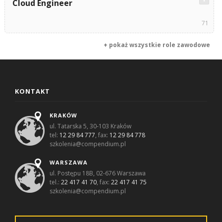
Cloud Engineer
71
+ pokaż wszystkie role zawodowe
KONTAKT
KRAKÓW
ul. Tatarska 5, 30-103 Kraków
tel:
12 29 84 777
, fax:
12 29 84 778
szkolenia@compendium.pl
WARSZAWA
ul. Postępu 18B, 02-676 Warszawa
tel.:
22 417 41 70
, fax:
22 417 41 75
szkolenia@compendium.pl