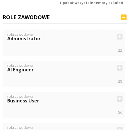
+ pokaż wszystkie tematy szkoleń
ROLE ZAWODOWE
rola zawodowa
Administrator
22
rola zawodowa
AI Engineer
28
rola zawodowa
Business User
56
rola zawodowa