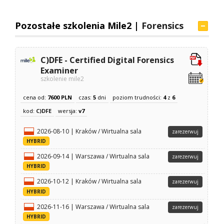
Pozostałe szkolenia Mile2 |
Forensics
C)DFE - Certified Digital Forensics
Examiner
szkolenie mile2
cena od:
7600 PLN
czas:
5
dni
poziom trudności:
4
z
6
kod:
C)DFE
wersja:
v7
2026-08-10 | Kraków / Wirtualna sala
zarezerwuj
HYBRID
2026-09-14 | Warszawa / Wirtualna sala
zarezerwuj
HYBRID
2026-10-12 | Kraków / Wirtualna sala
zarezerwuj
HYBRID
2026-11-16 | Warszawa / Wirtualna sala
zarezerwuj
HYBRID