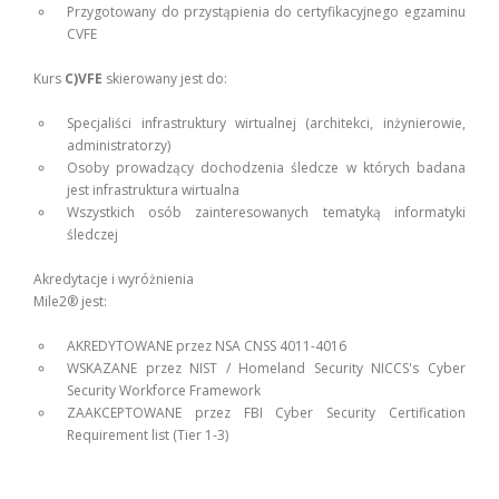
Przygotowany do przystąpienia do certyfikacyjnego egzaminu
CVFE
Kurs
C)VFE
skierowany jest do:
Specjaliści infrastruktury wirtualnej (architekci, inżynierowie,
administratorzy)
Osoby prowadzący dochodzenia śledcze w których badana
jest infrastruktura wirtualna
Wszystkich osób zainteresowanych tematyką informatyki
śledczej
Akredytacje i wyróżnienia
Mile2® jest:
AKREDYTOWANE przez NSA CNSS 4011-4016
WSKAZANE przez NIST / Homeland Security NICCS's Cyber
Security Workforce Framework
ZAAKCEPTOWANE przez FBI Cyber Security Certification
Requirement list (Tier 1-3)