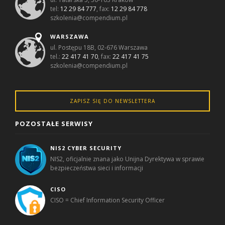
tel:
12 29 84 777
, fax:
12 29 84 778
szkolenia@compendium.pl
WARSZAWA
ul. Postępu 18B, 02-676 Warszawa
tel.:
22 417 41 70
, fax:
22 417 41 75
szkolenia@compendium.pl
ZAPISZ SIĘ DO NEWSLETTERA
POZOSTAŁE SERWISY
NIS2 CYBER SECURITY
NIS2, oficjalnie znana jako Unijna Dyrektywa w sprawie
bezpieczeństwa sieci i informacji
CISO
CISO = Chief Information Security Officer