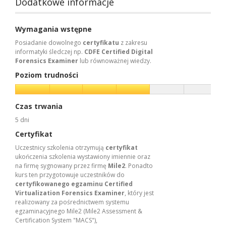
Dodatkowe informacje
Wymagania wstępne
Posiadanie dowolnego
certyfikatu
z zakresu
informatyki śledczej np.
CDFE
Certified Digital
Forensics Examiner
lub równoważnej wiedzy.
Poziom trudności
Czas trwania
5 dni
Certyfikat
Uczestnicy szkolenia otrzymują
certyfikat
ukończenia szkolenia wystawiony imiennie oraz
na firmę sygnowany przez firmę
Mile2
. Ponadto
kurs ten przygotowuje uczestników do
certyfikowanego egzaminu Certified
Virtualization Forensics Examiner
, który jest
realizowany za pośrednictwem systemu
egzaminacyjnego Mile2 (Mile2 Assessment &
Certification System "MACS"),