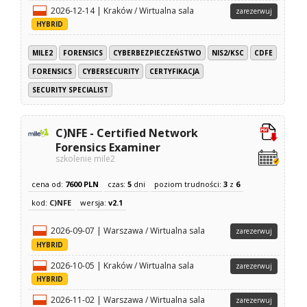
2026-12-14 | Kraków / Wirtualna sala
zarezerwuj
HYBRID
MILE2
FORENSICS
CYBERBEZPIECZEŃSTWO
NIS2/KSC
CDFE
FORENSICS
CYBERSECURITY
CERTYFIKACJA
SECURITY SPECIALIST
C)NFE - Certified Network
Forensics Examiner
szkolenie mile2
cena od:
7600 PLN
czas:
5
dni
poziom trudności:
3
z
6
kod:
C)NFE
wersja:
v2.1
2026-09-07 | Warszawa / Wirtualna sala
zarezerwuj
HYBRID
2026-10-05 | Kraków / Wirtualna sala
zarezerwuj
HYBRID
2026-11-02 | Warszawa / Wirtualna sala
zarezerwuj