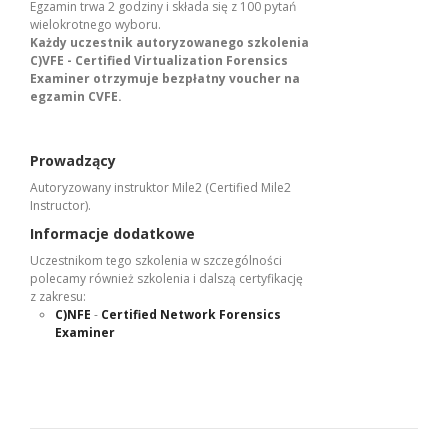
Egzamin trwa 2 godziny i składa się z 100 pytań
wielokrotnego wyboru.
Każdy uczestnik autoryzowanego
szkolenia
C)VFE - Certified Virtualization Forensics
Examiner otrzymuje bezpłatny voucher na
egzamin CVFE.
Prowadzący
Autoryzowany instruktor Mile2 (Certified Mile2
Instructor).
Informacje dodatkowe
Uczestnikom tego szkolenia w szczególności
polecamy również szkolenia i dalszą certyfikację
z zakresu:
C)NFE
-
Certified Network Forensics
Examiner