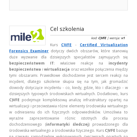
Cel szkolenia
kod:
C)VFE
| wersja:
v1
Kurs
C)VFE
-
Certified Virtualization
Forensics Examiner
dotyczy dwóch obszarów, które stanowią
duże wyzwanie dla dzisiejszych specjalistów zajmujących się
bezpieczeństwem IT
: właściwe reakcje na
incydenty
bezpieczeństwa
i
wirtualizacja
oraz wszelkie połączenia między
tymi obszarami. Prawidłowe dochodzenie jest sercem reakcji na
incydent, dlatego szkolenie skupia się na tym, jak gromadzić
dowody dotyczące incydentu - co, kiedy, gdzie, kto i dlaczego - w
dzisiejszych typowych środowiskach wirtualnych. Dodatkowo, kurs
C)VFE
podejmuje kompleksową analizę infrastruktury opartej na
wirtualizacji i przeciwstawia różne elementy środowiska wirtualnego
w odniesieniu do ich fizycznych odpowiedników. Umożliwia to
wyraźne zaprezentowanie różnic istotnych dla procesu
dochodzeniowego (
informatyki śledczej
) prowadzonego dla
środowiska wirtualnego a środowiska fizycznego. Kurs
C)VFE
bazuje
na szeregu samodzielnie wykonywanych ćwiczeniach opartych na